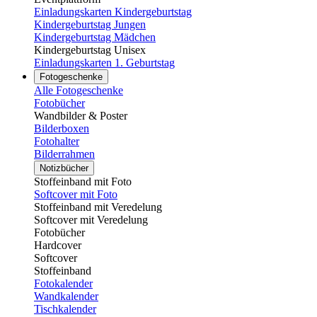
Einladungskarten Kindergeburtstag
Kindergeburtstag Jungen
Kindergeburtstag Mädchen
Kindergeburtstag Unisex
Einladungskarten 1. Geburtstag
Fotogeschenke
Alle Fotogeschenke
Fotobücher
Wandbilder & Poster
Bilderboxen
Fotohalter
Bilderrahmen
Notizbücher
Stoffeinband mit Foto
Softcover mit Foto
Stoffeinband mit Veredelung
Softcover mit Veredelung
Fotobücher
Hardcover
Softcover
Stoffeinband
Fotokalender
Wandkalender
Tischkalender