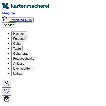
Magazin
Bewertung 4.8/5
Service
Hochzeit
Fotobuch
Geburt
Taufe
Geburtstag
Fotogeschenke
Anlässe
Eventplattform
Extras