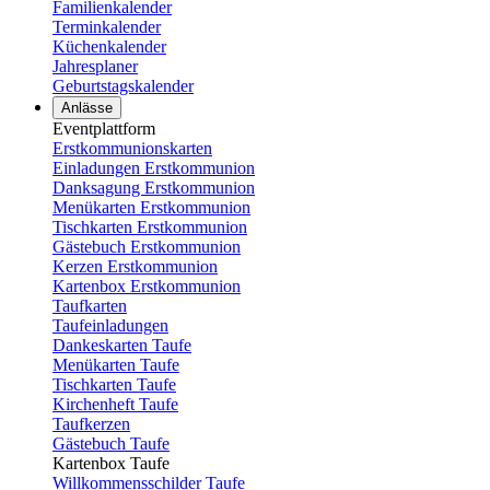
Familienkalender
Terminkalender
Küchenkalender
Jahresplaner
Geburtstagskalender
Anlässe
Eventplattform
Erstkommunionskarten
Einladungen Erstkommunion
Danksagung Erstkommunion
Menükarten Erstkommunion
Tischkarten Erstkommunion
Gästebuch Erstkommunion
Kerzen Erstkommunion
Kartenbox Erstkommunion
Taufkarten
Taufeinladungen
Dankeskarten Taufe
Menükarten Taufe
Tischkarten Taufe
Kirchenheft Taufe
Taufkerzen
Gästebuch Taufe
Kartenbox Taufe
Willkommensschilder Taufe