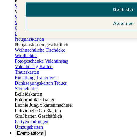
Fotogeschenke zu Ostern
Weihnachtskarten
Geht klar
Weihnachtskarten selbst gestalten
Weihnachtskarten geschäftlich
Weihnachtsfeier Einladungen
Ablehnen
Geschenkaufkleber Weihnachten
Geschenkanhänger Weihnachten
Neujahrskarten
Neujahrskarten geschäftlich
Weihnachtliche Tischdeko
Windlichter
Fotogeschenke Valentinstag
Valentinstag Karten
Trauerkarten
Einladung Trauerfeier
Danksagungskarten Trauer
Sterbebilder
Beileidskarten
Fotoprodukte Trauer
Leonie Jung x kartenmacherei
Individuelle Grußkarten
Grußkarten Geschäftlich
Partyeinladungen
Umzugskarten
Eventplattform