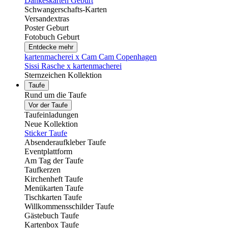
Dankeskarten Geburt
Schwangerschafts-Karten
Versandextras
Poster Geburt
Fotobuch Geburt
Entdecke mehr
kartenmacherei x Cam Cam Copenhagen
Sissi Rasche x kartenmacherei
Sternzeichen Kollektion
Taufe
Rund um die Taufe
Vor der Taufe
Taufeinladungen
Neue Kollektion
Sticker Taufe
Absenderaufkleber Taufe
Eventplattform
Am Tag der Taufe
Taufkerzen
Kirchenheft Taufe
Menükarten Taufe
Tischkarten Taufe
Willkommensschilder Taufe
Gästebuch Taufe
Kartenbox Taufe