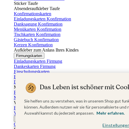
Sticker Taufe
Absenderaufkleber Taufe
Konfirmationskarten
Einladungskarten Konfirmation
Danksagung Konfirmation
Menükarten Konfirmation
Tischkarten Konfirmation
Gästebuch Konfirmation
Kerzen Konfirmation
Aufkleber zum Anlass Ihres Kindes
Firmungskarten
Einladungskarten Firmung
Dankeskarten Firmung
Einschulungskarten
Einladungskarten Einschulung
Danksagung Einschulung
Das Leben ist schöner mit Cook
Muttertag
Fotogeschenke Muttertag
Muttertagskarten
Sie helfen uns zu verstehen, was in unserem Shop gut funk
Vatertag
können. Außerdem nutzen wir sie für personalisierte und 
Fotogeschenke Vatertag
Vatertagskarten
Auswahl kannst du jederzeit anpassen.
Mehr erfahren.
Ostern
Osterkarten
Einstellunge