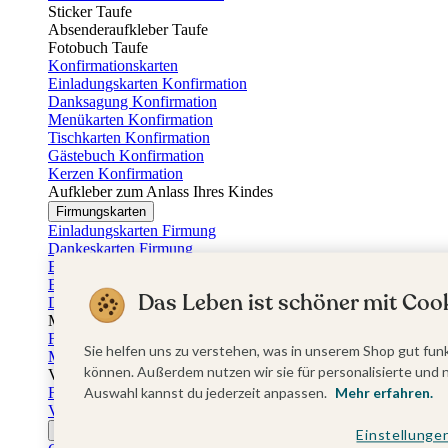
Sticker Taufe
Absenderaufkleber Taufe
Fotobuch Taufe
Konfirmationskarten
Einladungskarten Konfirmation
Danksagung Konfirmation
Menükarten Konfirmation
Tischkarten Konfirmation
Gästebuch Konfirmation
Kerzen Konfirmation
Aufkleber zum Anlass Ihres Kindes
Firmungskarten
Einladungskarten Firmung
Dankeskarten Firmung
Einschulungskarten
Einladungskarten Einschulung
Das Leben ist schöner mit Cook
Danksagung Einschulung
Muttertag
Fotogeschenke Muttertag
Sie helfen uns zu verstehen, was in unserem Shop gut funk
Muttertagskarten
können. Außerdem nutzen wir sie für personalisierte und 
Vatertag
Fotogeschenke Vatertag
Auswahl kannst du jederzeit anpassen.
Mehr erfahren.
Vatertagskarten
Ostern
Einstellunge