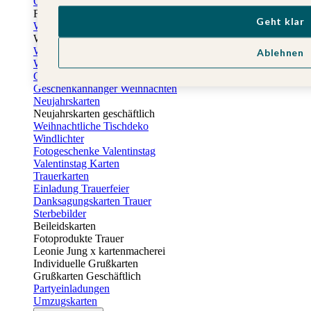
Osterkarten
Fotogeschenke zu Ostern
Geht klar
Weihnachtskarten
Weihnachtskarten selbst gestalten
Weihnachtskarten geschäftlich
Ablehnen
Weihnachtsfeier Einladungen
Geschenkaufkleber Weihnachten
Geschenkanhänger Weihnachten
Neujahrskarten
Neujahrskarten geschäftlich
Weihnachtliche Tischdeko
Windlichter
Fotogeschenke Valentinstag
Valentinstag Karten
Trauerkarten
Einladung Trauerfeier
Danksagungskarten Trauer
Sterbebilder
Beileidskarten
Fotoprodukte Trauer
Leonie Jung x kartenmacherei
Individuelle Grußkarten
Grußkarten Geschäftlich
Partyeinladungen
Umzugskarten