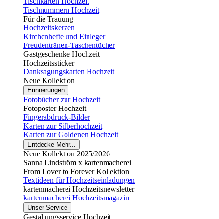
Tischkarten Hochzeit
Tischnummern Hochzeit
Für die Trauung
Hochzeitskerzen
Kirchenhefte und Einleger
Freudentränen-Taschentücher
Gastgeschenke Hochzeit
Hochzeitssticker
Danksagungskarten Hochzeit
Neue Kollektion
Erinnerungen
Fotobücher zur Hochzeit
Fotoposter Hochzeit
Fingerabdruck-Bilder
Karten zur Silberhochzeit
Karten zur Goldenen Hochzeit
Entdecke Mehr...
Neue Kollektion 2025/2026
Sanna Lindström x kartenmacherei
From Lover to Forever Kollektion
Textideen für Hochzeitseinladungen
kartenmacherei Hochzeitsnewsletter
kartenmacherei Hochzeitsmagazin
Unser Service
Gestaltungsservice Hochzeit