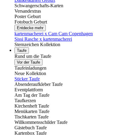
Dankeskarten Geburt
Schwangerschafts-Karten
Versandextras
Poster Geburt
Fotobuch Geburt
Entdecke mehr
kartenmacherei x Cam Cam Copenhagen
Sissi Rasche x kartenmacherei
Sternzeichen Kollektion
Taufe
Rund um die Taufe
Vor der Taufe
Taufeinladungen
Neue Kollektion
Sticker Taufe
Absenderaufkleber Taufe
Eventplattform
Am Tag der Taufe
Taufkerzen
Kirchenheft Taufe
Menükarten Taufe
Tischkarten Taufe
Willkommensschilder Taufe
Gästebuch Taufe
Kartenbox Taufe