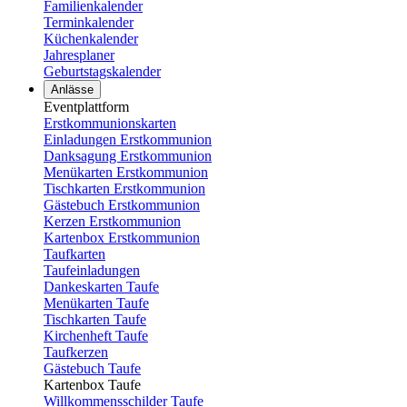
Familienkalender
Terminkalender
Küchenkalender
Jahresplaner
Geburtstagskalender
Anlässe
Eventplattform
Erstkommunionskarten
Einladungen Erstkommunion
Danksagung Erstkommunion
Menükarten Erstkommunion
Tischkarten Erstkommunion
Gästebuch Erstkommunion
Kerzen Erstkommunion
Kartenbox Erstkommunion
Taufkarten
Taufeinladungen
Dankeskarten Taufe
Menükarten Taufe
Tischkarten Taufe
Kirchenheft Taufe
Taufkerzen
Gästebuch Taufe
Kartenbox Taufe
Willkommensschilder Taufe