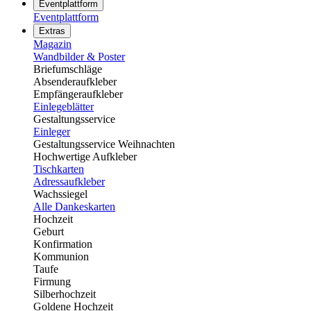
Eventplattform
Eventplattform
Extras
Magazin
Wandbilder & Poster
Briefumschläge
Absenderaufkleber
Empfängeraufkleber
Einlegeblätter
Gestaltungsservice
Einleger
Gestaltungsservice Weihnachten
Hochwertige Aufkleber
Tischkarten
Adressaufkleber
Wachssiegel
Alle Dankeskarten
Hochzeit
Geburt
Konfirmation
Kommunion
Taufe
Firmung
Silberhochzeit
Goldene Hochzeit