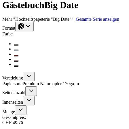
Gästebuch
Big Date
Mehr
"
Hochzeitspapeterie "Big Date"
":
Gesamte Serie anzeigen
Format
Farbe
Veredelung
Papiersorte
Premium Naturpapier 170g/qm
Seitenanzahl
Innenseiten
Menge
Gesamtpreis:
CHF 49.76