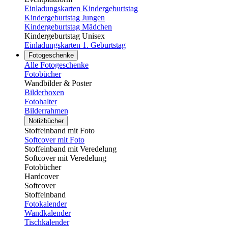
Einladungskarten Kindergeburtstag
Kindergeburtstag Jungen
Kindergeburtstag Mädchen
Kindergeburtstag Unisex
Einladungskarten 1. Geburtstag
Fotogeschenke
Alle Fotogeschenke
Fotobücher
Wandbilder & Poster
Bilderboxen
Fotohalter
Bilderrahmen
Notizbücher
Stoffeinband mit Foto
Softcover mit Foto
Stoffeinband mit Veredelung
Softcover mit Veredelung
Fotobücher
Hardcover
Softcover
Stoffeinband
Fotokalender
Wandkalender
Tischkalender