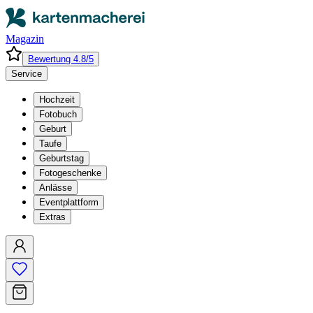
Magazin
Bewertung 4.8/5
Service
Hochzeit
Fotobuch
Geburt
Taufe
Geburtstag
Fotogeschenke
Anlässe
Eventplattform
Extras