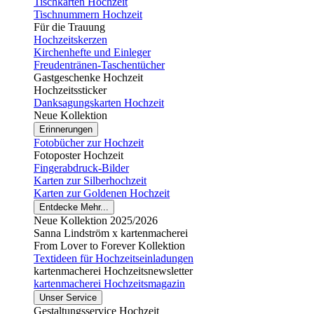
Tischkarten Hochzeit
Tischnummern Hochzeit
Für die Trauung
Hochzeitskerzen
Kirchenhefte und Einleger
Freudentränen-Taschentücher
Gastgeschenke Hochzeit
Hochzeitssticker
Danksagungskarten Hochzeit
Neue Kollektion
Erinnerungen
Fotobücher zur Hochzeit
Fotoposter Hochzeit
Fingerabdruck-Bilder
Karten zur Silberhochzeit
Karten zur Goldenen Hochzeit
Entdecke Mehr...
Neue Kollektion 2025/2026
Sanna Lindström x kartenmacherei
From Lover to Forever Kollektion
Textideen für Hochzeitseinladungen
kartenmacherei Hochzeitsnewsletter
kartenmacherei Hochzeitsmagazin
Unser Service
Gestaltungsservice Hochzeit