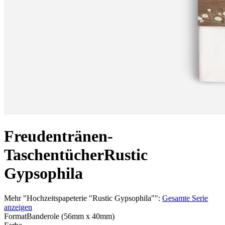
Freudentränen-
Taschentücher
Rustic
Gypsophila
Mehr
"
Hochzeitspapeterie "Rustic Gypsophila"
":
Gesamte Serie
anzeigen
Format
Banderole (56mm x 40mm)