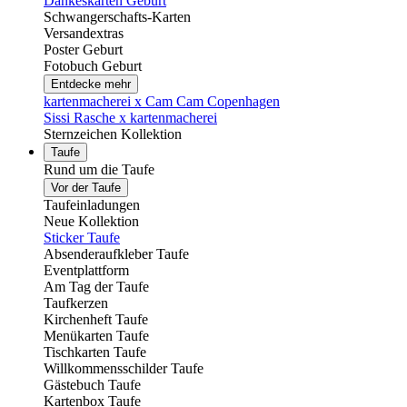
Dankeskarten Geburt
Schwangerschafts-Karten
Versandextras
Poster Geburt
Fotobuch Geburt
Entdecke mehr
kartenmacherei x Cam Cam Copenhagen
Sissi Rasche x kartenmacherei
Sternzeichen Kollektion
Taufe
Rund um die Taufe
Vor der Taufe
Taufeinladungen
Neue Kollektion
Sticker Taufe
Absenderaufkleber Taufe
Eventplattform
Am Tag der Taufe
Taufkerzen
Kirchenheft Taufe
Menükarten Taufe
Tischkarten Taufe
Willkommensschilder Taufe
Gästebuch Taufe
Kartenbox Taufe