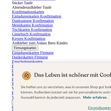
Sticker Taufe
Absenderaufkleber Taufe
Konfirmationskarten
Einladungskarten Konfirmation
Danksagung Konfirmation
Menükarten Konfirmation
Tischkarten Konfirmation
Gästebuch Konfirmation
Kerzen Konfirmation
Aufkleber zum Anlass Ihres Kindes
Firmungskarten
Einladungskarten Firmung
Dankeskarten Firmung
Einschulungskarten
Einladungskarten Einschulung
Danksagung Einschulung
Das Leben ist schöner mit Cook
Muttertag
Fotogeschenke Muttertag
Muttertagskarten
Sie helfen uns zu verstehen, was in unserem Shop gut funk
Vatertag
können. Außerdem nutzen wir sie für personalisierte und 
Fotogeschenke Vatertag
Vatertagskarten
Auswahl kannst du jederzeit anpassen.
Mehr erfahren.
Ostern
Osterkarten
Einstellunge