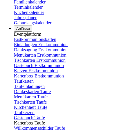
Familienkalender
Terminkalender
Küchenkalender
Jahresplaner
Geburtstagskalender
Anlässe
Eventplattform
Erstkommunionskarten
Einladungen Erstkommunion
Danksagung Erstkommunion
Menükarten Erstkommunion
Tischkarten Erstkommunion
Gästebuch Erstkommunion
Kerzen Erstkommunion
Kartenbox Erstkommunion
Taufkarten
Taufeinladungen
Dankeskarten Taufe
Menükarten Taufe
Tischkarten Taufe
Kirchenheft Taufe
Taufkerzen
Gästebuch Taufe
Kartenbox Taufe
Willkommensschilder Taufe