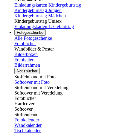
Einladungskarten Kindergeburtstag
Kindergeburtstag Jungen
Kindergeburtstag Mädchen
Kindergeburtstag Unisex
Einladungskarten 1. Geburtstag
Fotogeschenke
Alle Fotogeschenke
Fotobücher
Wandbilder & Poster
Bilderboxen
Fotohalter
Bilderrahmen
Notizbücher
Stoffeinband mit Foto
Softcover mit Foto
Stoffeinband mit Veredelung
Softcover mit Veredelung
Fotobücher
Hardcover
Softcover
Stoffeinband
Fotokalender
Wandkalender
Tischkalender