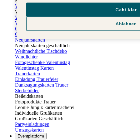
Fotogeschenke zu Ostern
Weihnachtskarten
Geht klar
Weihnachtskarten selbst gestalten
Weihnachtskarten geschäftlich
Weihnachtsfeier Einladungen
Ablehnen
Geschenkaufkleber Weihnachten
Geschenkanhänger Weihnachten
Neujahrskarten
Neujahrskarten geschäftlich
Weihnachtliche Tischdeko
Windlichter
Fotogeschenke Valentinstag
Valentinstag Karten
Trauerkarten
Einladung Trauerfeier
Danksagungskarten Trauer
Sterbebilder
Beileidskarten
Fotoprodukte Trauer
Leonie Jung x kartenmacherei
Individuelle Grußkarten
Grußkarten Geschäftlich
Partyeinladungen
Umzugskarten
Eventplattform