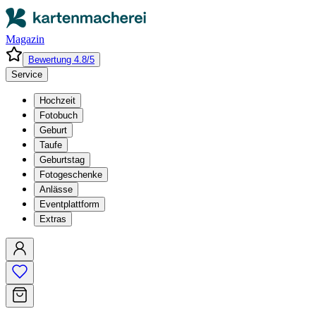
Magazin
Bewertung 4.8/5
Service
Hochzeit
Fotobuch
Geburt
Taufe
Geburtstag
Fotogeschenke
Anlässe
Eventplattform
Extras