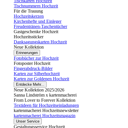
Tischkarten Hochzeit
Tischnummern Hochzeit
Für die Trauung
Hochzeitskerzen
Kirchenhefte und Einleger
Freudentränen-Taschentücher
Gastgeschenke Hochzeit
Hochzeitssticker
Danksagungskarten Hochzeit
Neue Kollektion
Erinnerungen
Fotobücher zur Hochzeit
Fotoposter Hochzeit
Fingerabdruck-Bilder
Karten zur Silberhochzeit
Karten zur Goldenen Hochzeit
Entdecke Mehr...
Neue Kollektion 2025/2026
Sanna Lindström x kartenmacherei
From Lover to Forever Kollektion
Textideen für Hochzeitseinladungen
kartenmacherei Hochzeitsnewsletter
kartenmacherei Hochzeitsmagazin
Unser Service
Gestaltungsservice Hochzeit