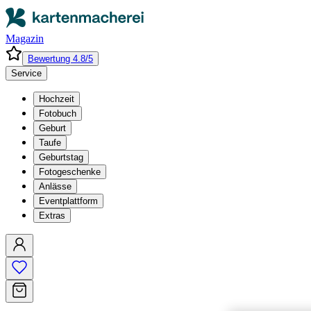
Magazin
Bewertung 4.8/5
Service
Hochzeit
Fotobuch
Geburt
Taufe
Geburtstag
Fotogeschenke
Anlässe
Eventplattform
Extras