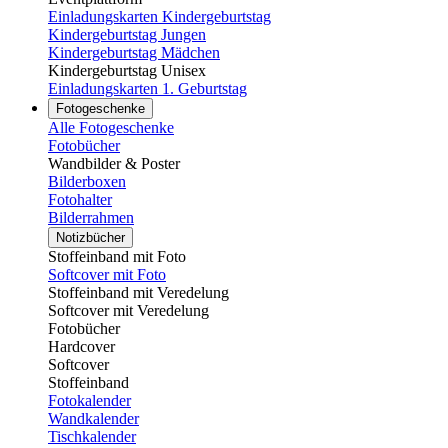
Einladungskarten Kindergeburtstag
Kindergeburtstag Jungen
Kindergeburtstag Mädchen
Kindergeburtstag Unisex
Einladungskarten 1. Geburtstag
Fotogeschenke
Alle Fotogeschenke
Fotobücher
Wandbilder & Poster
Bilderboxen
Fotohalter
Bilderrahmen
Notizbücher
Stoffeinband mit Foto
Softcover mit Foto
Stoffeinband mit Veredelung
Softcover mit Veredelung
Fotobücher
Hardcover
Softcover
Stoffeinband
Fotokalender
Wandkalender
Tischkalender