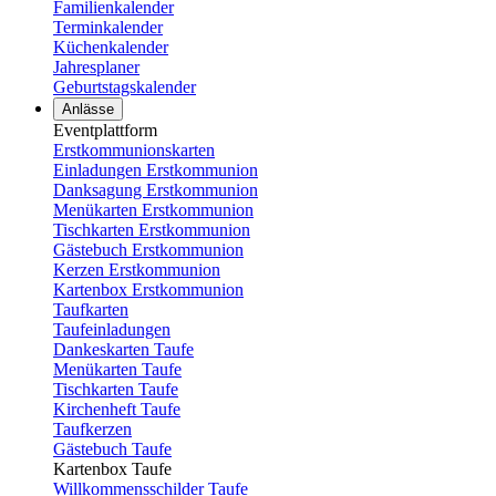
Familienkalender
Terminkalender
Küchenkalender
Jahresplaner
Geburtstagskalender
Anlässe
Eventplattform
Erstkommunionskarten
Einladungen Erstkommunion
Danksagung Erstkommunion
Menükarten Erstkommunion
Tischkarten Erstkommunion
Gästebuch Erstkommunion
Kerzen Erstkommunion
Kartenbox Erstkommunion
Taufkarten
Taufeinladungen
Dankeskarten Taufe
Menükarten Taufe
Tischkarten Taufe
Kirchenheft Taufe
Taufkerzen
Gästebuch Taufe
Kartenbox Taufe
Willkommensschilder Taufe