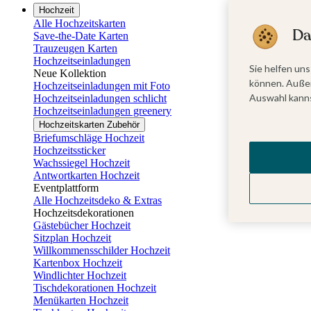
Hochzeit
Alle Hochzeitskarten
Da
Save-the-Date Karten
Trauzeugen Karten
Hochzeitseinladungen
Sie helfen uns
Neue Kollektion
können. Außer
Hochzeitseinladungen mit Foto
Auswahl kanns
Hochzeitseinladungen schlicht
Hochzeitseinladungen greenery
Hochzeitskarten Zubehör
Briefumschläge Hochzeit
Hochzeitssticker
Wachssiegel Hochzeit
Antwortkarten Hochzeit
Eventplattform
Alle Hochzeitsdeko & Extras
Hochzeitsdekorationen
Gästebücher Hochzeit
Sitzplan Hochzeit
Willkommensschilder Hochzeit
Kartenbox Hochzeit
Windlichter Hochzeit
Tischdekorationen Hochzeit
Menükarten Hochzeit