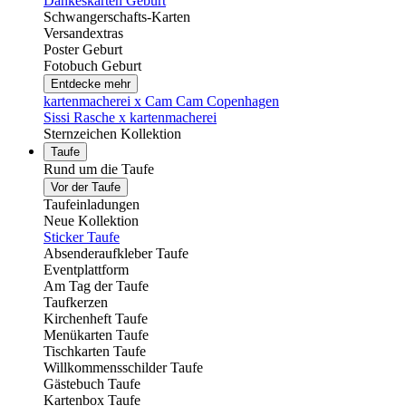
Dankeskarten Geburt
Schwangerschafts-Karten
Versandextras
Poster Geburt
Fotobuch Geburt
Entdecke mehr
kartenmacherei x Cam Cam Copenhagen
Sissi Rasche x kartenmacherei
Sternzeichen Kollektion
Taufe
Rund um die Taufe
Vor der Taufe
Taufeinladungen
Neue Kollektion
Sticker Taufe
Absenderaufkleber Taufe
Eventplattform
Am Tag der Taufe
Taufkerzen
Kirchenheft Taufe
Menükarten Taufe
Tischkarten Taufe
Willkommensschilder Taufe
Gästebuch Taufe
Kartenbox Taufe