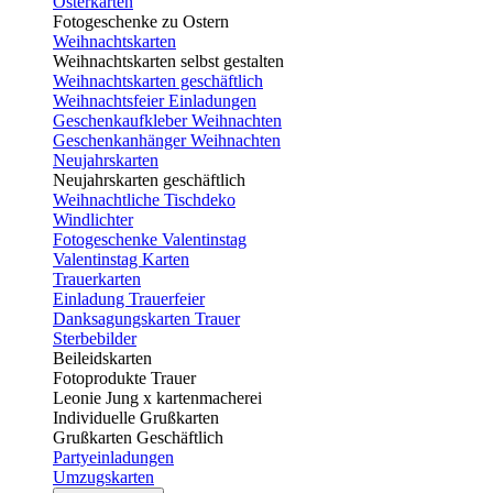
Osterkarten
Fotogeschenke zu Ostern
Weihnachtskarten
Weihnachtskarten selbst gestalten
Weihnachtskarten geschäftlich
Weihnachtsfeier Einladungen
Geschenkaufkleber Weihnachten
Geschenkanhänger Weihnachten
Neujahrskarten
Neujahrskarten geschäftlich
Weihnachtliche Tischdeko
Windlichter
Fotogeschenke Valentinstag
Valentinstag Karten
Trauerkarten
Einladung Trauerfeier
Danksagungskarten Trauer
Sterbebilder
Beileidskarten
Fotoprodukte Trauer
Leonie Jung x kartenmacherei
Individuelle Grußkarten
Grußkarten Geschäftlich
Partyeinladungen
Umzugskarten