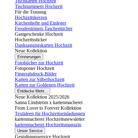
Tischkarten Hochzeit
Tischnummern Hochzeit
Für die Trauung
Hochzeitskerzen
Kirchenhefte und Einleger
Freudentränen-Taschentücher
Gastgeschenke Hochzeit
Hochzeitssticker
Danksagungskarten Hochzeit
Neue Kollektion
Erinnerungen
Fotobücher zur Hochzeit
Fotoposter Hochzeit
Fingerabdruck-Bilder
Karten zur Silberhochzeit
Karten zur Goldenen Hochzeit
Entdecke Mehr...
Neue Kollektion 2025/2026
Sanna Lindström x kartenmacherei
From Lover to Forever Kollektion
Textideen für Hochzeitseinladungen
kartenmacherei Hochzeitsnewsletter
kartenmacherei Hochzeitsmagazin
Unser Service
Gestaltungsservice Hochzeit