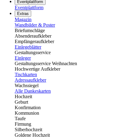
Eventplattform
Eventplattform
Extras
Magazin
Wandbilder & Poster
Briefumschläge
Absenderaufkleber
Empfängeraufkleber
Einlegeblätter
Gestaltungsservice
Einleger
Gestaltungsservice Weihnachten
Hochwertige Aufkleber
Tischkarten
Adressaufkleber
Wachssiegel
Alle Dankeskarten
Hochzeit
Geburt
Konfirmation
Kommunion
Taufe
Firmung
Silberhochzeit
Goldene Hochzeit