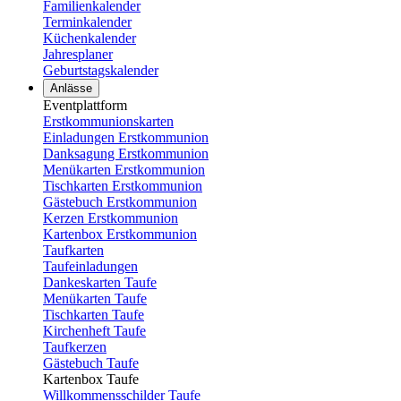
Familienkalender
Terminkalender
Küchenkalender
Jahresplaner
Geburtstagskalender
Anlässe
Eventplattform
Erstkommunionskarten
Einladungen Erstkommunion
Danksagung Erstkommunion
Menükarten Erstkommunion
Tischkarten Erstkommunion
Gästebuch Erstkommunion
Kerzen Erstkommunion
Kartenbox Erstkommunion
Taufkarten
Taufeinladungen
Dankeskarten Taufe
Menükarten Taufe
Tischkarten Taufe
Kirchenheft Taufe
Taufkerzen
Gästebuch Taufe
Kartenbox Taufe
Willkommensschilder Taufe