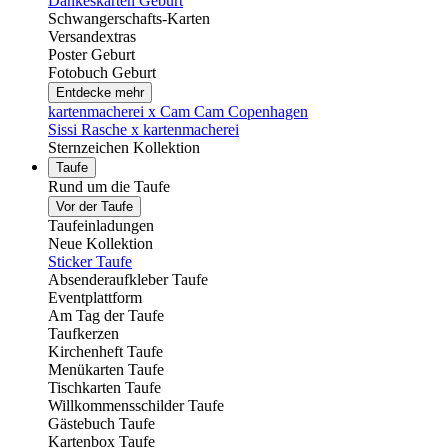
Dankeskarten Geburt
Schwangerschafts-Karten
Versandextras
Poster Geburt
Fotobuch Geburt
Entdecke mehr
kartenmacherei x Cam Cam Copenhagen
Sissi Rasche x kartenmacherei
Sternzeichen Kollektion
Taufe
Rund um die Taufe
Vor der Taufe
Taufeinladungen
Neue Kollektion
Sticker Taufe
Absenderaufkleber Taufe
Eventplattform
Am Tag der Taufe
Taufkerzen
Kirchenheft Taufe
Menükarten Taufe
Tischkarten Taufe
Willkommensschilder Taufe
Gästebuch Taufe
Kartenbox Taufe