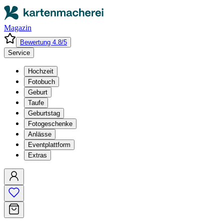
Magazin
Bewertung 4.8/5
Service
Hochzeit
Fotobuch
Geburt
Taufe
Geburtstag
Fotogeschenke
Anlässe
Eventplattform
Extras