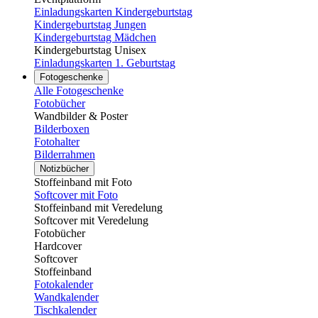
Einladungskarten Kindergeburtstag
Kindergeburtstag Jungen
Kindergeburtstag Mädchen
Kindergeburtstag Unisex
Einladungskarten 1. Geburtstag
Fotogeschenke
Alle Fotogeschenke
Fotobücher
Wandbilder & Poster
Bilderboxen
Fotohalter
Bilderrahmen
Notizbücher
Stoffeinband mit Foto
Softcover mit Foto
Stoffeinband mit Veredelung
Softcover mit Veredelung
Fotobücher
Hardcover
Softcover
Stoffeinband
Fotokalender
Wandkalender
Tischkalender