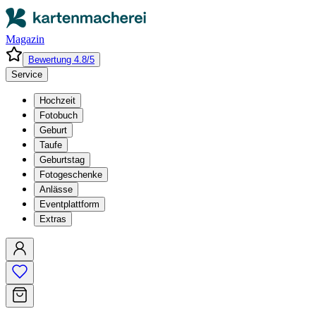
Magazin
Bewertung 4.8/5
Service
Hochzeit
Fotobuch
Geburt
Taufe
Geburtstag
Fotogeschenke
Anlässe
Eventplattform
Extras