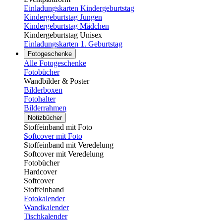
Einladungskarten Kindergeburtstag
Kindergeburtstag Jungen
Kindergeburtstag Mädchen
Kindergeburtstag Unisex
Einladungskarten 1. Geburtstag
Fotogeschenke
Alle Fotogeschenke
Fotobücher
Wandbilder & Poster
Bilderboxen
Fotohalter
Bilderrahmen
Notizbücher
Stoffeinband mit Foto
Softcover mit Foto
Stoffeinband mit Veredelung
Softcover mit Veredelung
Fotobücher
Hardcover
Softcover
Stoffeinband
Fotokalender
Wandkalender
Tischkalender