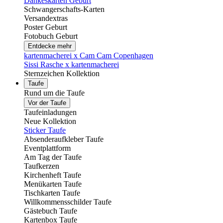
Dankeskarten Geburt
Schwangerschafts-Karten
Versandextras
Poster Geburt
Fotobuch Geburt
Entdecke mehr
kartenmacherei x Cam Cam Copenhagen
Sissi Rasche x kartenmacherei
Sternzeichen Kollektion
Taufe
Rund um die Taufe
Vor der Taufe
Taufeinladungen
Neue Kollektion
Sticker Taufe
Absenderaufkleber Taufe
Eventplattform
Am Tag der Taufe
Taufkerzen
Kirchenheft Taufe
Menükarten Taufe
Tischkarten Taufe
Willkommensschilder Taufe
Gästebuch Taufe
Kartenbox Taufe