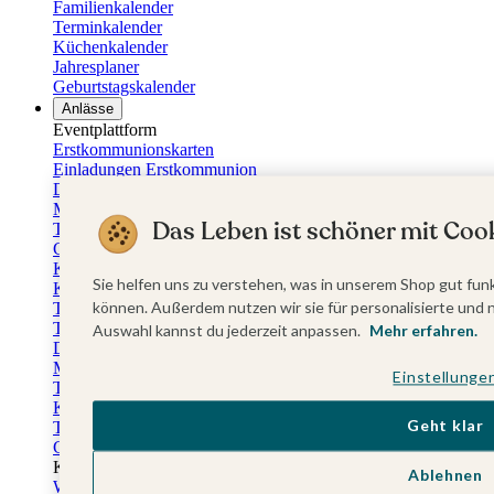
Familienkalender
Terminkalender
Küchenkalender
Jahresplaner
Geburtstagskalender
Anlässe
Eventplattform
Erstkommunionskarten
Einladungen Erstkommunion
Danksagung Erstkommunion
Menükarten Erstkommunion
Das Leben ist schöner mit Cook
Tischkarten Erstkommunion
Gästebuch Erstkommunion
Kerzen Erstkommunion
Sie helfen uns zu verstehen, was in unserem Shop gut funk
Kartenbox Erstkommunion
können. Außerdem nutzen wir sie für personalisierte und 
Taufkarten
Taufeinladungen
Auswahl kannst du jederzeit anpassen.
Mehr erfahren.
Dankeskarten Taufe
Menükarten Taufe
Einstellunge
Tischkarten Taufe
Kirchenheft Taufe
Geht klar
Taufkerzen
Gästebuch Taufe
Kartenbox Taufe
Ablehnen
Willkommensschilder Taufe