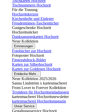
Tischkarten Hochzeit
Tischnummern Hochzeit
Für die Trauung
Hochzeitskerzen
Kirchenhefte und Einleger
Freudentränen-Taschentücher
Gastgeschenke Hochzeit
Hochzeitssticker
Danksagungskarten Hochzeit
Neue Kollektion
Erinnerungen
Fotobücher zur Hochzeit
Fotoposter Hochzeit
Fingerabdruck-Bilder
Karten zur Silberhochzeit
Karten zur Goldenen Hochzeit
Entdecke Mehr...
Neue Kollektion 2025/2026
Sanna Lindström x kartenmacherei
From Lover to Forever Kollektion
Textideen für Hochzeitseinladungen
kartenmacherei Hochzeitsnewsletter
kartenmacherei Hochzeitsmagazin
Unser Service
Gestaltungsservice Hochzeit