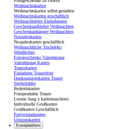
Fotogeschenke zu Ostern
Weihnachtskarten
Weihnachtskarten selbst gestalten
Weihnachtskarten geschäftlich
Weihnachtsfeier Einladungen
Geschenkaufkleber Weihnachten
Geschenkanhänger Weihnachten
Neujahrskarten
Neujahrskarten geschäftlich
Weihnachtliche Tischdeko
Windlichter
Fotogeschenke Valentinstag
Valentinstag Karten
Trauerkarten
Einladung Trauerfeier
Danksagungskarten Trauer
Sterbebilder
Beileidskarten
Fotoprodukte Trauer
Leonie Jung x kartenmacherei
Individuelle Grußkarten
Grußkarten Geschäftlich
Partyeinladungen
Umzugskarten
Eventplattform