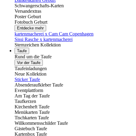
Dankeskarten Geburt
Schwangerschafts-Karten
Versandextras
Poster Geburt
Fotobuch Geburt
Entdecke mehr
kartenmacherei x Cam Cam Copenhagen
Sissi Rasche x kartenmacherei
Sternzeichen Kollektion
Taufe
Rund um die Taufe
Vor der Taufe
Taufeinladungen
Neue Kollektion
Sticker Taufe
Absenderaufkleber Taufe
Eventplattform
Am Tag der Taufe
Taufkerzen
Kirchenheft Taufe
Menükarten Taufe
Tischkarten Taufe
Willkommensschilder Taufe
Gästebuch Taufe
Kartenbox Taufe