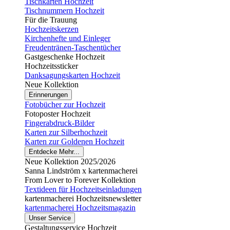
Tischkarten Hochzeit
Tischnummern Hochzeit
Für die Trauung
Hochzeitskerzen
Kirchenhefte und Einleger
Freudentränen-Taschentücher
Gastgeschenke Hochzeit
Hochzeitssticker
Danksagungskarten Hochzeit
Neue Kollektion
Erinnerungen
Fotobücher zur Hochzeit
Fotoposter Hochzeit
Fingerabdruck-Bilder
Karten zur Silberhochzeit
Karten zur Goldenen Hochzeit
Entdecke Mehr...
Neue Kollektion 2025/2026
Sanna Lindström x kartenmacherei
From Lover to Forever Kollektion
Textideen für Hochzeitseinladungen
kartenmacherei Hochzeitsnewsletter
kartenmacherei Hochzeitsmagazin
Unser Service
Gestaltungsservice Hochzeit