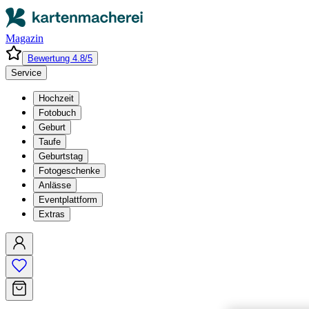
Magazin
Bewertung 4.8/5
Service
Hochzeit
Fotobuch
Geburt
Taufe
Geburtstag
Fotogeschenke
Anlässe
Eventplattform
Extras