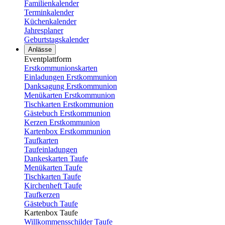
Familienkalender
Terminkalender
Küchenkalender
Jahresplaner
Geburtstagskalender
Anlässe
Eventplattform
Erstkommunionskarten
Einladungen Erstkommunion
Danksagung Erstkommunion
Menükarten Erstkommunion
Tischkarten Erstkommunion
Gästebuch Erstkommunion
Kerzen Erstkommunion
Kartenbox Erstkommunion
Taufkarten
Taufeinladungen
Dankeskarten Taufe
Menükarten Taufe
Tischkarten Taufe
Kirchenheft Taufe
Taufkerzen
Gästebuch Taufe
Kartenbox Taufe
Willkommensschilder Taufe