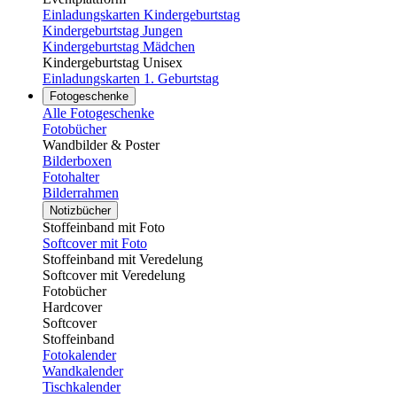
Einladungskarten Kindergeburtstag
Kindergeburtstag Jungen
Kindergeburtstag Mädchen
Kindergeburtstag Unisex
Einladungskarten 1. Geburtstag
Fotogeschenke
Alle Fotogeschenke
Fotobücher
Wandbilder & Poster
Bilderboxen
Fotohalter
Bilderrahmen
Notizbücher
Stoffeinband mit Foto
Softcover mit Foto
Stoffeinband mit Veredelung
Softcover mit Veredelung
Fotobücher
Hardcover
Softcover
Stoffeinband
Fotokalender
Wandkalender
Tischkalender