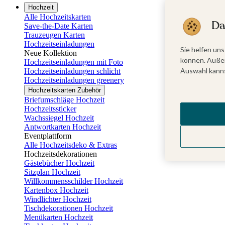
Hochzeit
Alle Hochzeitskarten
Da
Save-the-Date Karten
Trauzeugen Karten
Hochzeitseinladungen
Sie helfen uns
Neue Kollektion
können. Außer
Hochzeitseinladungen mit Foto
Auswahl kanns
Hochzeitseinladungen schlicht
Hochzeitseinladungen greenery
Hochzeitskarten Zubehör
Briefumschläge Hochzeit
Hochzeitssticker
Wachssiegel Hochzeit
Antwortkarten Hochzeit
Eventplattform
Alle Hochzeitsdeko & Extras
Hochzeitsdekorationen
Gästebücher Hochzeit
Sitzplan Hochzeit
Willkommensschilder Hochzeit
Kartenbox Hochzeit
Windlichter Hochzeit
Tischdekorationen Hochzeit
Menükarten Hochzeit