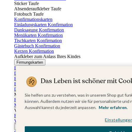
Sticker Taufe
Absenderaufkleber Taufe
Fotobuch Taufe
Konfirmationskarten
Einladungskarten Konfirmation
Danksagung Konfirmation
Menükarten Konfirmation
Tischkarten Konfirmation
Gästebuch Konfirmation
Kerzen Konfirmation
Aufkleber zum Anlass Ihres Kindes
Firmungskarten
Einladungskarten Firmung
Dankeskarten Firmung
Einschulungskarten
Das Leben ist schöner mit Cook
Einladungskarten Einschulung
Danksagung Einschulung
Muttertag
Sie helfen uns zu verstehen, was in unserem Shop gut funk
Fotogeschenke Muttertag
können. Außerdem nutzen wir sie für personalisierte und 
Muttertagskarten
Auswahl kannst du jederzeit anpassen.
Mehr erfahren.
Vatertag
Fotogeschenke Vatertag
Einstellunge
Vatertagskarten
Ostern