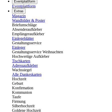
Eventplattform
Eventplattform
Extras
Magazin
Wandbilder & Poster
Briefumschläge
Absenderaufkleber
Empfängeraufkleber
Einlegeblätter
Gestaltungsservice
Einleger
Gestaltungsservice Weihnachten
Hochwertige Aufkleber
Tischkarten
Adressaufkleber
Wachssiegel
Alle Dankeskarten
Hochzeit
Geburt
Konfirmation
Kommunion
Taufe
Firmung
Silberhochzeit
Goldene Hochzeit