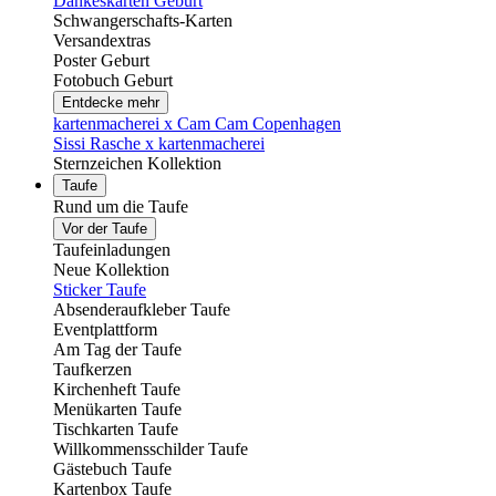
Dankeskarten Geburt
Schwangerschafts-Karten
Versandextras
Poster Geburt
Fotobuch Geburt
Entdecke mehr
kartenmacherei x Cam Cam Copenhagen
Sissi Rasche x kartenmacherei
Sternzeichen Kollektion
Taufe
Rund um die Taufe
Vor der Taufe
Taufeinladungen
Neue Kollektion
Sticker Taufe
Absenderaufkleber Taufe
Eventplattform
Am Tag der Taufe
Taufkerzen
Kirchenheft Taufe
Menükarten Taufe
Tischkarten Taufe
Willkommensschilder Taufe
Gästebuch Taufe
Kartenbox Taufe