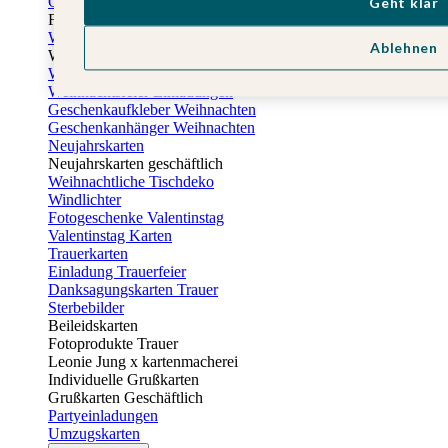
Osterkarten
Geht klar
Fotogeschenke zu Ostern
Weihnachtskarten
Ablehnen
Weihnachtskarten selbst gestalten
Weihnachtskarten geschäftlich
Weihnachtsfeier Einladungen
Geschenkaufkleber Weihnachten
Geschenkanhänger Weihnachten
Neujahrskarten
Neujahrskarten geschäftlich
Weihnachtliche Tischdeko
Windlichter
Fotogeschenke Valentinstag
Valentinstag Karten
Trauerkarten
Einladung Trauerfeier
Danksagungskarten Trauer
Sterbebilder
Beileidskarten
Fotoprodukte Trauer
Leonie Jung x kartenmacherei
Individuelle Grußkarten
Grußkarten Geschäftlich
Partyeinladungen
Umzugskarten