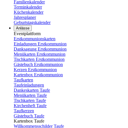
Familienkalender
Terminkalender
Küchenkalender
Jahresplaner
Geburtstagskalender
Anlässe
Eventplattform
Erstkommunionskarten
Einladungen Erstkommunion
Danksagung Erstkommunion
Menükarten Erstkommunion
Tischkarten Erstkommunion
Gästebuch Erstkommunion
Kerzen Erstkommunion
Kartenbox Erstkommunion
Taufkarten
Taufeinladungen
Dankeskarten Taufe
Menükarten Taufe
Tischkarten Taufe
Kirchenheft Taufe
Taufkerzen
Gästebuch Taufe
Kartenbox Taufe
Willkommensschilder Taufe