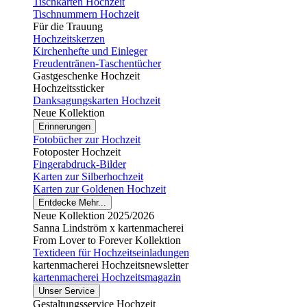
Tischkarten Hochzeit
Tischnummern Hochzeit
Für die Trauung
Hochzeitskerzen
Kirchenhefte und Einleger
Freudentränen-Taschentücher
Gastgeschenke Hochzeit
Hochzeitssticker
Danksagungskarten Hochzeit
Neue Kollektion
Erinnerungen
Fotobücher zur Hochzeit
Fotoposter Hochzeit
Fingerabdruck-Bilder
Karten zur Silberhochzeit
Karten zur Goldenen Hochzeit
Entdecke Mehr...
Neue Kollektion 2025/2026
Sanna Lindström x kartenmacherei
From Lover to Forever Kollektion
Textideen für Hochzeitseinladungen
kartenmacherei Hochzeitsnewsletter
kartenmacherei Hochzeitsmagazin
Unser Service
Gestaltungsservice Hochzeit