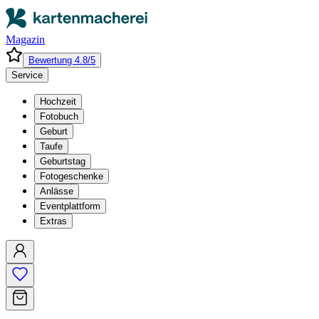
Magazin
Bewertung 4.8/5
Service
Hochzeit
Fotobuch
Geburt
Taufe
Geburtstag
Fotogeschenke
Anlässe
Eventplattform
Extras