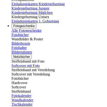
Einladungskarten Kindergeburtstag
Kindergeburtstag Jungen
Kindergeburtstag Mädchen
Kindergeburtstag Unisex
Einladungskarten 1. Geburtstag
Fotogeschenke
Alle Fotogeschenke
Fotobücher
Wandbilder & Poster
Bilderboxen
Fotohalter
Bilderrahmen
Notizbücher
Stoffeinband mit Foto
Softcover mit Foto
Stoffeinband mit Veredelung
Softcover mit Veredelung
Fotobücher
Hardcover
Softcover
Stoffeinband
Fotokalender
Wandkalender
Tischkalender