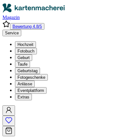
Magazin
Bewertung 4.8/5
Service
Hochzeit
Fotobuch
Geburt
Taufe
Geburtstag
Fotogeschenke
Anlässe
Eventplattform
Extras