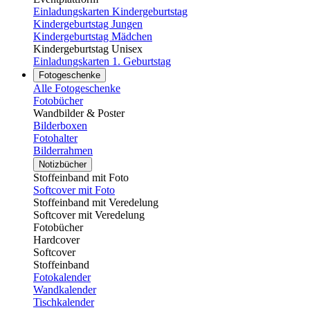
Einladungskarten Kindergeburtstag
Kindergeburtstag Jungen
Kindergeburtstag Mädchen
Kindergeburtstag Unisex
Einladungskarten 1. Geburtstag
Fotogeschenke
Alle Fotogeschenke
Fotobücher
Wandbilder & Poster
Bilderboxen
Fotohalter
Bilderrahmen
Notizbücher
Stoffeinband mit Foto
Softcover mit Foto
Stoffeinband mit Veredelung
Softcover mit Veredelung
Fotobücher
Hardcover
Softcover
Stoffeinband
Fotokalender
Wandkalender
Tischkalender