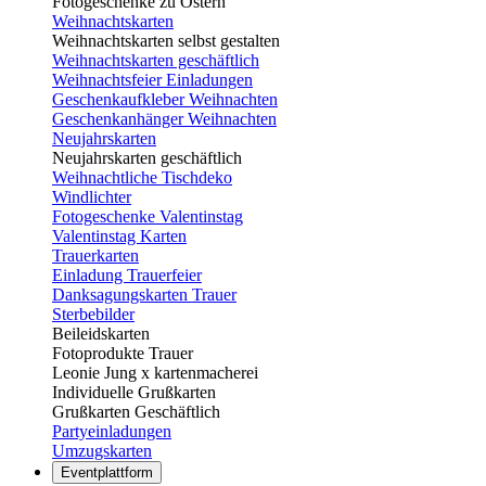
Fotogeschenke zu Ostern
Weihnachtskarten
Weihnachtskarten selbst gestalten
Weihnachtskarten geschäftlich
Weihnachtsfeier Einladungen
Geschenkaufkleber Weihnachten
Geschenkanhänger Weihnachten
Neujahrskarten
Neujahrskarten geschäftlich
Weihnachtliche Tischdeko
Windlichter
Fotogeschenke Valentinstag
Valentinstag Karten
Trauerkarten
Einladung Trauerfeier
Danksagungskarten Trauer
Sterbebilder
Beileidskarten
Fotoprodukte Trauer
Leonie Jung x kartenmacherei
Individuelle Grußkarten
Grußkarten Geschäftlich
Partyeinladungen
Umzugskarten
Eventplattform