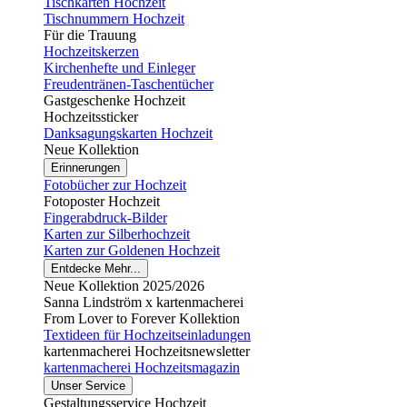
Tischkarten Hochzeit
Tischnummern Hochzeit
Für die Trauung
Hochzeitskerzen
Kirchenhefte und Einleger
Freudentränen-Taschentücher
Gastgeschenke Hochzeit
Hochzeitssticker
Danksagungskarten Hochzeit
Neue Kollektion
Erinnerungen
Fotobücher zur Hochzeit
Fotoposter Hochzeit
Fingerabdruck-Bilder
Karten zur Silberhochzeit
Karten zur Goldenen Hochzeit
Entdecke Mehr...
Neue Kollektion 2025/2026
Sanna Lindström x kartenmacherei
From Lover to Forever Kollektion
Textideen für Hochzeitseinladungen
kartenmacherei Hochzeitsnewsletter
kartenmacherei Hochzeitsmagazin
Unser Service
Gestaltungsservice Hochzeit