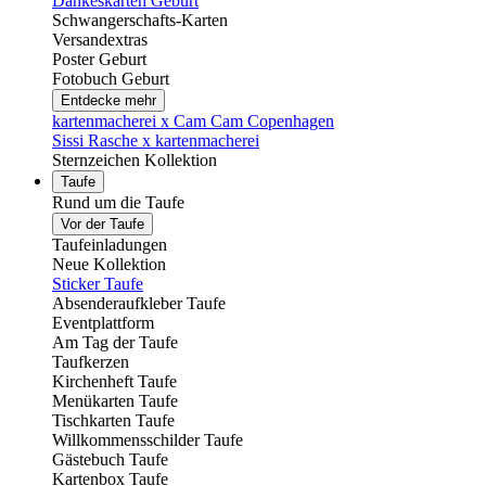
Dankeskarten Geburt
Schwangerschafts-Karten
Versandextras
Poster Geburt
Fotobuch Geburt
Entdecke mehr
kartenmacherei x Cam Cam Copenhagen
Sissi Rasche x kartenmacherei
Sternzeichen Kollektion
Taufe
Rund um die Taufe
Vor der Taufe
Taufeinladungen
Neue Kollektion
Sticker Taufe
Absenderaufkleber Taufe
Eventplattform
Am Tag der Taufe
Taufkerzen
Kirchenheft Taufe
Menükarten Taufe
Tischkarten Taufe
Willkommensschilder Taufe
Gästebuch Taufe
Kartenbox Taufe