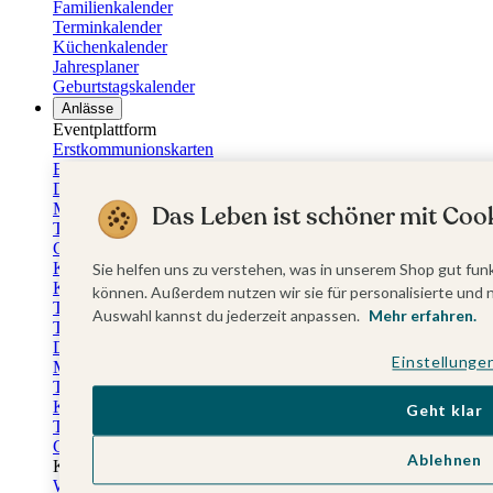
Familienkalender
Terminkalender
Küchenkalender
Jahresplaner
Geburtstagskalender
Anlässe
Eventplattform
Erstkommunionskarten
Einladungen Erstkommunion
Danksagung Erstkommunion
Menükarten Erstkommunion
Das Leben ist schöner mit Cook
Tischkarten Erstkommunion
Gästebuch Erstkommunion
Kerzen Erstkommunion
Sie helfen uns zu verstehen, was in unserem Shop gut funk
Kartenbox Erstkommunion
können. Außerdem nutzen wir sie für personalisierte und 
Taufkarten
Auswahl kannst du jederzeit anpassen.
Mehr erfahren.
Taufeinladungen
Dankeskarten Taufe
Einstellunge
Menükarten Taufe
Tischkarten Taufe
Kirchenheft Taufe
Geht klar
Taufkerzen
Gästebuch Taufe
Ablehnen
Kartenbox Taufe
Willkommensschilder Taufe