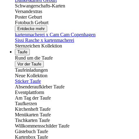
Dankeskarten Geburt
Schwangerschafts-Karten
Versandextras
Poster Geburt
Fotobuch Geburt
Entdecke mehr
kartenmacherei x Cam Cam Copenhagen
Sissi Rasche x kartenmacherei
Sternzeichen Kollektion
Taufe
Rund um die Taufe
Vor der Taufe
Taufeinladungen
Neue Kollektion
Sticker Taufe
Absenderaufkleber Taufe
Eventplattform
Am Tag der Taufe
Taufkerzen
Kirchenheft Taufe
Menükarten Taufe
Tischkarten Taufe
Willkommensschilder Taufe
Gästebuch Taufe
Kartenbox Taufe