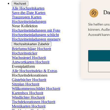
Hochzeit
Alle Hochzeitskarten
Da
Save-the-Date Karten
Trauzeugen Karten
Hochzeitseinladungen
Sie helfen uns
Neue Kollektion
können. Außer
Hochzeitseinladungen mit Foto
Auswahl kanns
Hochzeitseinladungen schlicht
Hochzeitseinladungen greenery
Hochzeitskarten Zubehör
Briefumschläge Hochzeit
Hochzeitssticker
Wachssiegel Hochzeit
Antwortkarten Hochzeit
Eventplattform
Alle Hochzeitsdeko & Extras
Hochzeitsdekorationen
Gästebücher Hochzeit
Sitzplan Hochzeit
Willkommensschilder Hochzeit
Kartenbox Hochzeit
Windlichter Hochzeit
Tischdekorationen Hochzeit
Menükarten Hochzeit