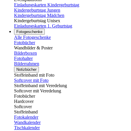
Einladungskarten Kindergeburtstag
Kindergeburtstag Jungen
Kindergeburtstag Mädchen
Kindergeburtstag Unisex
Einladungskarten 1. Geburtstag
Fotogeschenke
Alle Fotogeschenke
Fotobücher
Wandbilder & Poster
Bilderboxen
Fotohalter
Bilderrahmen
Notizbücher
Stoffeinband mit Foto
Softcover mit Foto
Stoffeinband mit Veredelung
Softcover mit Veredelung
Fotobücher
Hardcover
Softcover
Stoffeinband
Fotokalender
Wandkalender
Tischkalender