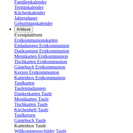
Familienkalender
Terminkalender
Küchenkalender
Jahresplaner
Geburtstagskalender
Anlässe
Eventplattform
Erstkommunionskarten
Einladungen Erstkommunion
Danksagung Erstkommunion
Menükarten Erstkommunion
Tischkarten Erstkommunion
Gästebuch Erstkommunion
Kerzen Erstkommunion
Kartenbox Erstkommunion
Taufkarten
Taufeinladungen
Dankeskarten Taufe
Menükarten Taufe
Tischkarten Taufe
Kirchenheft Taufe
Taufkerzen
Gästebuch Taufe
Kartenbox Taufe
Willkommensschilder Taufe