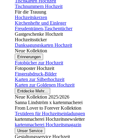
Tischkarten Hochzeit
Tischnummern Hochzeit
Für die Trauung
Hochzeitskerzen
Kirchenhefte und Einleger
Freudentränen-Taschentücher
Gastgeschenke Hochzeit
Hochzeitssticker
Danksagungskarten Hochzeit
Neue Kollektion
Erinnerungen
Fotobücher zur Hochzeit
Fotoposter Hochzeit
Fingerabdruck-Bilder
Karten zur Silberhochzeit
Karten zur Goldenen Hochzeit
Entdecke Mehr...
Neue Kollektion 2025/2026
Sanna Lindström x kartenmacherei
From Lover to Forever Kollektion
Textideen für Hochzeitseinladungen
kartenmacherei Hochzeitsnewsletter
kartenmacherei Hochzeitsmagazin
Unser Service
Gestaltungsservice Hochzeit