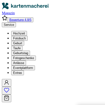
Magazin
Bewertung 4.8/5
Service
Hochzeit
Fotobuch
Geburt
Taufe
Geburtstag
Fotogeschenke
Anlässe
Eventplattform
Extras