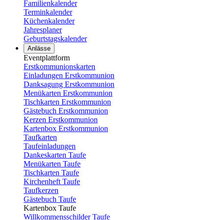
Familienkalender
Terminkalender
Küchenkalender
Jahresplaner
Geburtstagskalender
Anlässe
Eventplattform
Erstkommunionskarten
Einladungen Erstkommunion
Danksagung Erstkommunion
Menükarten Erstkommunion
Tischkarten Erstkommunion
Gästebuch Erstkommunion
Kerzen Erstkommunion
Kartenbox Erstkommunion
Taufkarten
Taufeinladungen
Dankeskarten Taufe
Menükarten Taufe
Tischkarten Taufe
Kirchenheft Taufe
Taufkerzen
Gästebuch Taufe
Kartenbox Taufe
Willkommensschilder Taufe