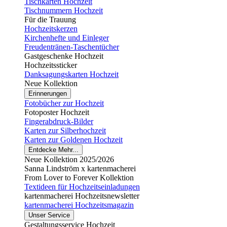
Tischkarten Hochzeit
Tischnummern Hochzeit
Für die Trauung
Hochzeitskerzen
Kirchenhefte und Einleger
Freudentränen-Taschentücher
Gastgeschenke Hochzeit
Hochzeitssticker
Danksagungskarten Hochzeit
Neue Kollektion
Erinnerungen
Fotobücher zur Hochzeit
Fotoposter Hochzeit
Fingerabdruck-Bilder
Karten zur Silberhochzeit
Karten zur Goldenen Hochzeit
Entdecke Mehr...
Neue Kollektion 2025/2026
Sanna Lindström x kartenmacherei
From Lover to Forever Kollektion
Textideen für Hochzeitseinladungen
kartenmacherei Hochzeitsnewsletter
kartenmacherei Hochzeitsmagazin
Unser Service
Gestaltungsservice Hochzeit