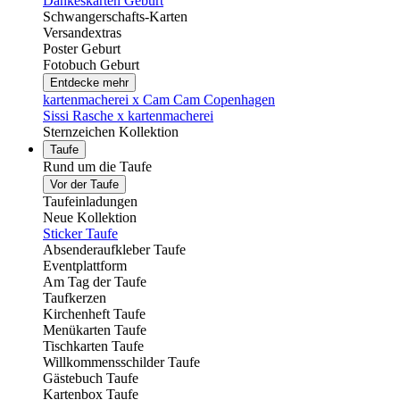
Dankeskarten Geburt
Schwangerschafts-Karten
Versandextras
Poster Geburt
Fotobuch Geburt
Entdecke mehr
kartenmacherei x Cam Cam Copenhagen
Sissi Rasche x kartenmacherei
Sternzeichen Kollektion
Taufe
Rund um die Taufe
Vor der Taufe
Taufeinladungen
Neue Kollektion
Sticker Taufe
Absenderaufkleber Taufe
Eventplattform
Am Tag der Taufe
Taufkerzen
Kirchenheft Taufe
Menükarten Taufe
Tischkarten Taufe
Willkommensschilder Taufe
Gästebuch Taufe
Kartenbox Taufe