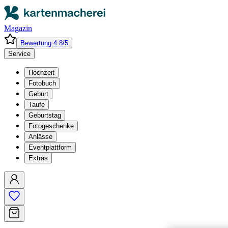
Magazin
Bewertung 4.8/5
Service
Hochzeit
Fotobuch
Geburt
Taufe
Geburtstag
Fotogeschenke
Anlässe
Eventplattform
Extras