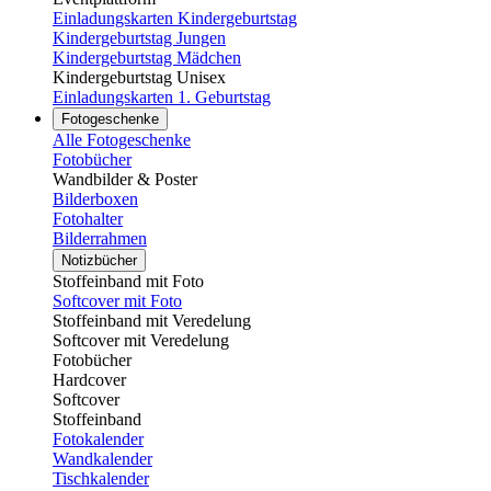
Einladungskarten Kindergeburtstag
Kindergeburtstag Jungen
Kindergeburtstag Mädchen
Kindergeburtstag Unisex
Einladungskarten 1. Geburtstag
Fotogeschenke
Alle Fotogeschenke
Fotobücher
Wandbilder & Poster
Bilderboxen
Fotohalter
Bilderrahmen
Notizbücher
Stoffeinband mit Foto
Softcover mit Foto
Stoffeinband mit Veredelung
Softcover mit Veredelung
Fotobücher
Hardcover
Softcover
Stoffeinband
Fotokalender
Wandkalender
Tischkalender