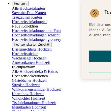
Hochzeit
Alle Hochzeitskarten
Da
Save-the-Date Karten
Trauzeugen Karten
Hochzeitseinladungen
Sie helfen uns
Neue Kollektion
können. Außer
Hochzeitseinladungen mit Foto
Auswahl kanns
Hochzeitseinladungen schlicht
Hochzeitseinladungen greenery
Hochzeitskarten Zubehör
Briefumschläge Hochzeit
Hochzeitssticker
Wachssiegel Hochzeit
Antwortkarten Hochzeit
Eventplattform
Alle Hochzeitsdeko & Extras
Hochzeitsdekorationen
Gästebücher Hochzeit
Sitzplan Hochzeit
Willkommensschilder Hochzeit
Kartenbox Hochzeit
Windlichter Hochzeit
Tischdekorationen Hochzeit
Menükarten Hochzeit