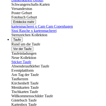
Dankeskarten Geburt
Schwangerschafts-Karten
Versandextras
Poster Geburt
Fotobuch Geburt
Entdecke mehr
kartenmacherei x Cam Cam Copenhagen
Sissi Rasche x kartenmacherei
Sternzeichen Kollektion
Taufe
Rund um die Taufe
Vor der Taufe
Taufeinladungen
Neue Kollektion
Sticker Taufe
Absenderaufkleber Taufe
Eventplattform
Am Tag der Taufe
Taufkerzen
Kirchenheft Taufe
Menükarten Taufe
Tischkarten Taufe
Willkommensschilder Taufe
Gästebuch Taufe
Kartenbox Taufe