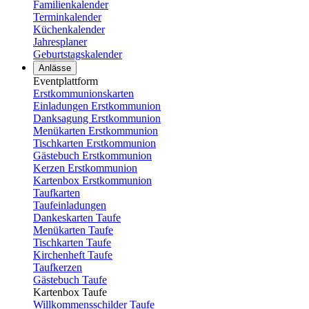
Familienkalender
Terminkalender
Küchenkalender
Jahresplaner
Geburtstagskalender
Anlässe
Eventplattform
Erstkommunionskarten
Einladungen Erstkommunion
Danksagung Erstkommunion
Menükarten Erstkommunion
Tischkarten Erstkommunion
Gästebuch Erstkommunion
Kerzen Erstkommunion
Kartenbox Erstkommunion
Taufkarten
Taufeinladungen
Dankeskarten Taufe
Menükarten Taufe
Tischkarten Taufe
Kirchenheft Taufe
Taufkerzen
Gästebuch Taufe
Kartenbox Taufe
Willkommensschilder Taufe