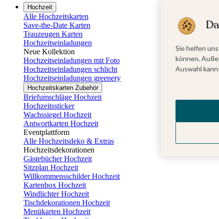
Hochzeit
Alle Hochzeitskarten
Da
Save-the-Date Karten
Trauzeugen Karten
Hochzeitseinladungen
Sie helfen uns
Neue Kollektion
können. Außer
Hochzeitseinladungen mit Foto
Auswahl kanns
Hochzeitseinladungen schlicht
Hochzeitseinladungen greenery
Hochzeitskarten Zubehör
Briefumschläge Hochzeit
Hochzeitssticker
Wachssiegel Hochzeit
Antwortkarten Hochzeit
Eventplattform
Alle Hochzeitsdeko & Extras
Hochzeitsdekorationen
Gästebücher Hochzeit
Sitzplan Hochzeit
Willkommensschilder Hochzeit
Kartenbox Hochzeit
Windlichter Hochzeit
Tischdekorationen Hochzeit
Menükarten Hochzeit