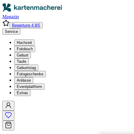
Magazin
Bewertung 4.8/5
Service
Hochzeit
Fotobuch
Geburt
Taufe
Geburtstag
Fotogeschenke
Anlässe
Eventplattform
Extras