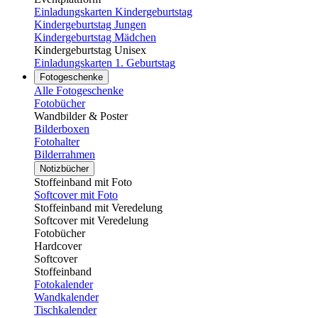
Einladungskarten Kindergeburtstag
Kindergeburtstag Jungen
Kindergeburtstag Mädchen
Kindergeburtstag Unisex
Einladungskarten 1. Geburtstag
Fotogeschenke
Alle Fotogeschenke
Fotobücher
Wandbilder & Poster
Bilderboxen
Fotohalter
Bilderrahmen
Notizbücher
Stoffeinband mit Foto
Softcover mit Foto
Stoffeinband mit Veredelung
Softcover mit Veredelung
Fotobücher
Hardcover
Softcover
Stoffeinband
Fotokalender
Wandkalender
Tischkalender