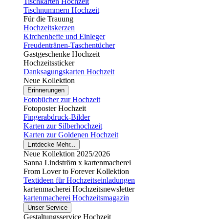
Tischkarten Hochzeit
Tischnummern Hochzeit
Für die Trauung
Hochzeitskerzen
Kirchenhefte und Einleger
Freudentränen-Taschentücher
Gastgeschenke Hochzeit
Hochzeitssticker
Danksagungskarten Hochzeit
Neue Kollektion
Erinnerungen
Fotobücher zur Hochzeit
Fotoposter Hochzeit
Fingerabdruck-Bilder
Karten zur Silberhochzeit
Karten zur Goldenen Hochzeit
Entdecke Mehr...
Neue Kollektion 2025/2026
Sanna Lindström x kartenmacherei
From Lover to Forever Kollektion
Textideen für Hochzeitseinladungen
kartenmacherei Hochzeitsnewsletter
kartenmacherei Hochzeitsmagazin
Unser Service
Gestaltungsservice Hochzeit