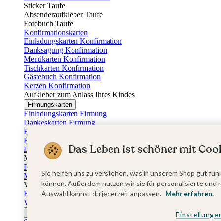
Sticker Taufe
Absenderaufkleber Taufe
Fotobuch Taufe
Konfirmationskarten
Einladungskarten Konfirmation
Danksagung Konfirmation
Menükarten Konfirmation
Tischkarten Konfirmation
Gästebuch Konfirmation
Kerzen Konfirmation
Aufkleber zum Anlass Ihres Kindes
Firmungskarten
Einladungskarten Firmung
Dankeskarten Firmung
Einschulungskarten
Einladungskarten Einschulung
Das Leben ist schöner mit Cook
Danksagung Einschulung
Muttertag
Fotogeschenke Muttertag
Sie helfen uns zu verstehen, was in unserem Shop gut funk
Muttertagskarten
können. Außerdem nutzen wir sie für personalisierte und 
Vatertag
Fotogeschenke Vatertag
Auswahl kannst du jederzeit anpassen.
Mehr erfahren.
Vatertagskarten
Ostern
Einstellunge