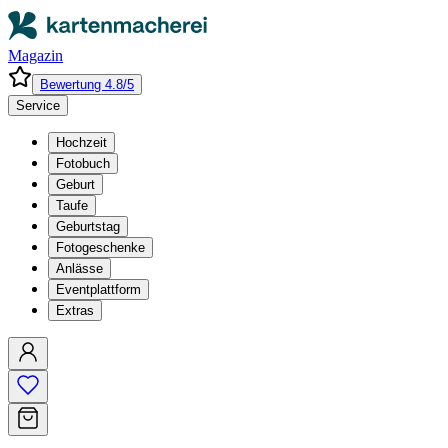
Magazin
Bewertung 4.8/5
Service
Hochzeit
Fotobuch
Geburt
Taufe
Geburtstag
Fotogeschenke
Anlässe
Eventplattform
Extras