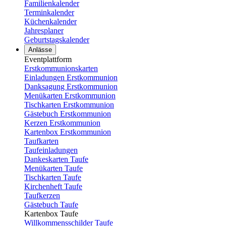
Familienkalender
Terminkalender
Küchenkalender
Jahresplaner
Geburtstagskalender
Anlässe
Eventplattform
Erstkommunionskarten
Einladungen Erstkommunion
Danksagung Erstkommunion
Menükarten Erstkommunion
Tischkarten Erstkommunion
Gästebuch Erstkommunion
Kerzen Erstkommunion
Kartenbox Erstkommunion
Taufkarten
Taufeinladungen
Dankeskarten Taufe
Menükarten Taufe
Tischkarten Taufe
Kirchenheft Taufe
Taufkerzen
Gästebuch Taufe
Kartenbox Taufe
Willkommensschilder Taufe