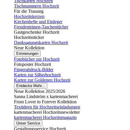
Tischkarten Hochzeit
Tischnummern Hochzeit
Für die Trauung
Hochzeitskerzen
Kirchenhefte und Einleger
Freudentränen-Taschentücher
Gastgeschenke Hochzeit
Hochzeitssticker
Danksagungskarten Hochzeit
Neue Kollektion
Erinnerungen
Fotobücher zur Hochzeit
Fotoposter Hochzeit
Fingerabdruck-Bilder
Karten zur Silberhochzeit
Karten zur Goldenen Hochzeit
Entdecke Mehr...
Neue Kollektion 2025/2026
Sanna Lindström x kartenmacherei
From Lover to Forever Kollektion
Textideen für Hochzeitseinladungen
kartenmacherei Hochzeitsnewsletter
kartenmacherei Hochzeitsmagazin
Unser Service
Gestaltungsservice Hochzeit