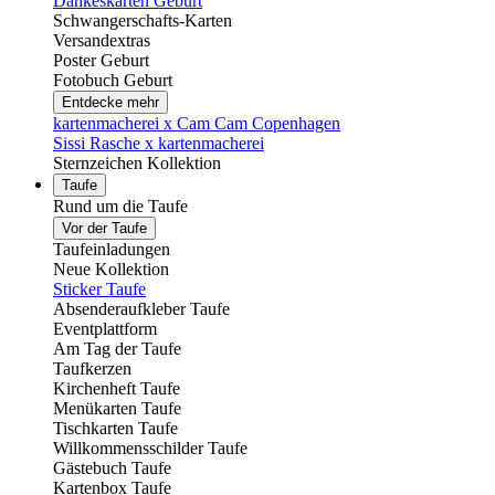
Dankeskarten Geburt
Schwangerschafts-Karten
Versandextras
Poster Geburt
Fotobuch Geburt
Entdecke mehr
kartenmacherei x Cam Cam Copenhagen
Sissi Rasche x kartenmacherei
Sternzeichen Kollektion
Taufe
Rund um die Taufe
Vor der Taufe
Taufeinladungen
Neue Kollektion
Sticker Taufe
Absenderaufkleber Taufe
Eventplattform
Am Tag der Taufe
Taufkerzen
Kirchenheft Taufe
Menükarten Taufe
Tischkarten Taufe
Willkommensschilder Taufe
Gästebuch Taufe
Kartenbox Taufe