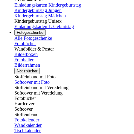
Einladungskarten Kindergeburtstag
Kindergeburtstag Jungen
Kindergeburtstag Mädchen
Kindergeburtstag Unisex
Einladungskarten 1. Geburtstag
Fotogeschenke
Alle Fotogeschenke
Fotobücher
Wandbilder & Poster
Bilderboxen
Fotohalter
Bilderrahmen
Notizbücher
Stoffeinband mit Foto
Softcover mit Foto
Stoffeinband mit Veredelung
Softcover mit Veredelung
Fotobücher
Hardcover
Softcover
Stoffeinband
Fotokalender
Wandkalender
Tischkalender