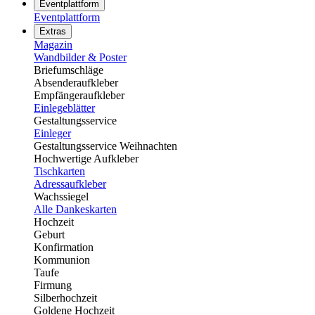
Eventplattform
Eventplattform
Extras
Magazin
Wandbilder & Poster
Briefumschläge
Absenderaufkleber
Empfängeraufkleber
Einlegeblätter
Gestaltungsservice
Einleger
Gestaltungsservice Weihnachten
Hochwertige Aufkleber
Tischkarten
Adressaufkleber
Wachssiegel
Alle Dankeskarten
Hochzeit
Geburt
Konfirmation
Kommunion
Taufe
Firmung
Silberhochzeit
Goldene Hochzeit