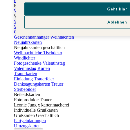
Osterkarten
Fotogeschenke zu Ostern
Geht klar
Weihnachtskarten
Weihnachtskarten selbst gestalten
Weihnachtskarten geschäftlich
Ablehnen
Weihnachtsfeier Einladungen
Geschenkaufkleber Weihnachten
Geschenkanhänger Weihnachten
Neujahrskarten
Neujahrskarten geschäftlich
Weihnachtliche Tischdeko
Windlichter
Fotogeschenke Valentinstag
Valentinstag Karten
Trauerkarten
Einladung Trauerfeier
Danksagungskarten Trauer
Sterbebilder
Beileidskarten
Fotoprodukte Trauer
Leonie Jung x kartenmacherei
Individuelle Grußkarten
Grußkarten Geschäftlich
Partyeinladungen
Umzugskarten