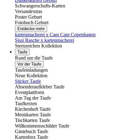
Dankeskarten Geburt
Schwangerschafts-Karten
Versandextras
Poster Geburt
Fotobuch Geburt
Entdecke mehr
kartenmacherei x Cam Cam Copenhagen
Sissi Rasche x kartenmacherei
Sternzeichen Kollektion
Taufe
Rund um die Taufe
Vor der Taufe
Taufeinladungen
Neue Kollektion
Sticker Taufe
Absenderaufkleber Taufe
Eventplattform
Am Tag der Taufe
Taufkerzen
Kirchenheft Taufe
Menükarten Taufe
Tischkarten Taufe
Willkommensschilder Taufe
Gästebuch Taufe
Kartenbox Taufe