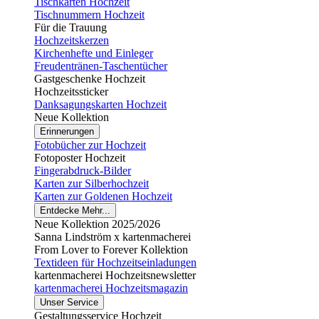
Tischkarten Hochzeit
Tischnummern Hochzeit
Für die Trauung
Hochzeitskerzen
Kirchenhefte und Einleger
Freudentränen-Taschentücher
Gastgeschenke Hochzeit
Hochzeitssticker
Danksagungskarten Hochzeit
Neue Kollektion
Erinnerungen
Fotobücher zur Hochzeit
Fotoposter Hochzeit
Fingerabdruck-Bilder
Karten zur Silberhochzeit
Karten zur Goldenen Hochzeit
Entdecke Mehr...
Neue Kollektion 2025/2026
Sanna Lindström x kartenmacherei
From Lover to Forever Kollektion
Textideen für Hochzeitseinladungen
kartenmacherei Hochzeitsnewsletter
kartenmacherei Hochzeitsmagazin
Unser Service
Gestaltungsservice Hochzeit