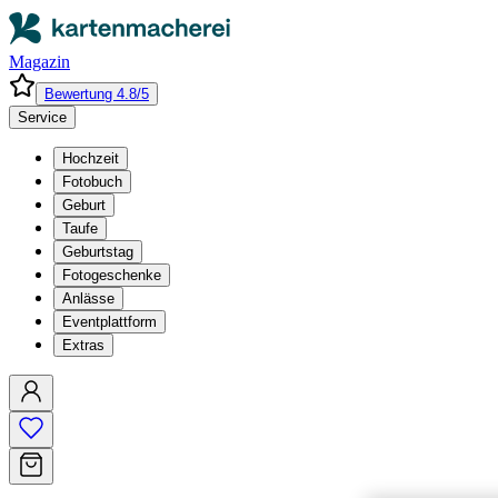
Magazin
Bewertung 4.8/5
Service
Hochzeit
Fotobuch
Geburt
Taufe
Geburtstag
Fotogeschenke
Anlässe
Eventplattform
Extras