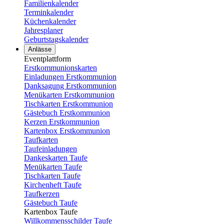
Familienkalender
Terminkalender
Küchenkalender
Jahresplaner
Geburtstagskalender
Anlässe
Eventplattform
Erstkommunionskarten
Einladungen Erstkommunion
Danksagung Erstkommunion
Menükarten Erstkommunion
Tischkarten Erstkommunion
Gästebuch Erstkommunion
Kerzen Erstkommunion
Kartenbox Erstkommunion
Taufkarten
Taufeinladungen
Dankeskarten Taufe
Menükarten Taufe
Tischkarten Taufe
Kirchenheft Taufe
Taufkerzen
Gästebuch Taufe
Kartenbox Taufe
Willkommensschilder Taufe