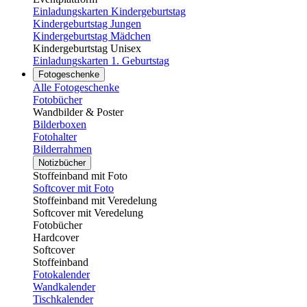
Einladungskarten Kindergeburtstag
Kindergeburtstag Jungen
Kindergeburtstag Mädchen
Kindergeburtstag Unisex
Einladungskarten 1. Geburtstag
Fotogeschenke
Alle Fotogeschenke
Fotobücher
Wandbilder & Poster
Bilderboxen
Fotohalter
Bilderrahmen
Notizbücher
Stoffeinband mit Foto
Softcover mit Foto
Stoffeinband mit Veredelung
Softcover mit Veredelung
Fotobücher
Hardcover
Softcover
Stoffeinband
Fotokalender
Wandkalender
Tischkalender