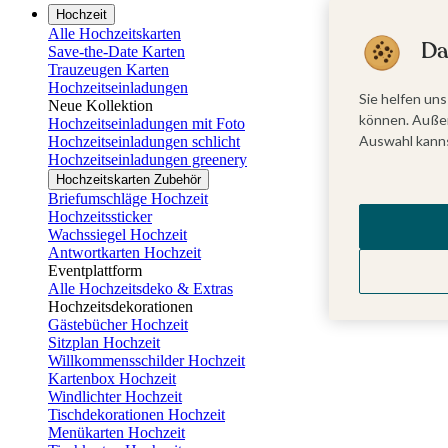
Hochzeit
Alle Hochzeitskarten
Da
Save-the-Date Karten
Trauzeugen Karten
Hochzeitseinladungen
Sie helfen uns
Neue Kollektion
können. Außer
Hochzeitseinladungen mit Foto
Auswahl kanns
Hochzeitseinladungen schlicht
Hochzeitseinladungen greenery
Hochzeitskarten Zubehör
Briefumschläge Hochzeit
Hochzeitssticker
Wachssiegel Hochzeit
Antwortkarten Hochzeit
Eventplattform
Alle Hochzeitsdeko & Extras
Hochzeitsdekorationen
Gästebücher Hochzeit
Sitzplan Hochzeit
Willkommensschilder Hochzeit
Kartenbox Hochzeit
Windlichter Hochzeit
Tischdekorationen Hochzeit
Menükarten Hochzeit