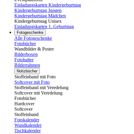
Einladungskarten Kindergeburtstag
Kindergeburtstag Jungen
Kindergeburtstag Mädchen
Kindergeburtstag Unisex
Einladungskarten 1. Geburtstag
Fotogeschenke
Alle Fotogeschenke
Fotobücher
Wandbilder & Poster
Bilderboxen
Fotohalter
Bilderrahmen
Notizbücher
Stoffeinband mit Foto
Softcover mit Foto
Stoffeinband mit Veredelung
Softcover mit Veredelung
Fotobücher
Hardcover
Softcover
Stoffeinband
Fotokalender
Wandkalender
Tischkalender