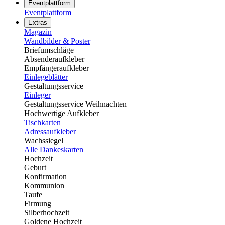
Eventplattform
Eventplattform
Extras
Magazin
Wandbilder & Poster
Briefumschläge
Absenderaufkleber
Empfängeraufkleber
Einlegeblätter
Gestaltungsservice
Einleger
Gestaltungsservice Weihnachten
Hochwertige Aufkleber
Tischkarten
Adressaufkleber
Wachssiegel
Alle Dankeskarten
Hochzeit
Geburt
Konfirmation
Kommunion
Taufe
Firmung
Silberhochzeit
Goldene Hochzeit