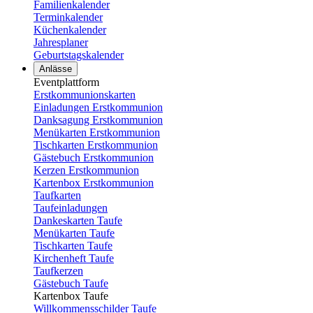
Familienkalender
Terminkalender
Küchenkalender
Jahresplaner
Geburtstagskalender
Anlässe
Eventplattform
Erstkommunionskarten
Einladungen Erstkommunion
Danksagung Erstkommunion
Menükarten Erstkommunion
Tischkarten Erstkommunion
Gästebuch Erstkommunion
Kerzen Erstkommunion
Kartenbox Erstkommunion
Taufkarten
Taufeinladungen
Dankeskarten Taufe
Menükarten Taufe
Tischkarten Taufe
Kirchenheft Taufe
Taufkerzen
Gästebuch Taufe
Kartenbox Taufe
Willkommensschilder Taufe