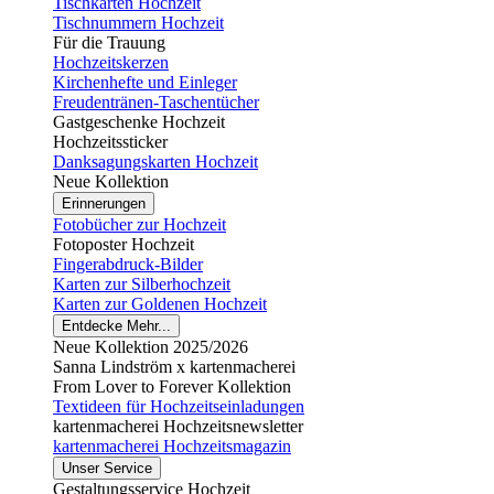
Tischkarten Hochzeit
Tischnummern Hochzeit
Für die Trauung
Hochzeitskerzen
Kirchenhefte und Einleger
Freudentränen-Taschentücher
Gastgeschenke Hochzeit
Hochzeitssticker
Danksagungskarten Hochzeit
Neue Kollektion
Erinnerungen
Fotobücher zur Hochzeit
Fotoposter Hochzeit
Fingerabdruck-Bilder
Karten zur Silberhochzeit
Karten zur Goldenen Hochzeit
Entdecke Mehr...
Neue Kollektion 2025/2026
Sanna Lindström x kartenmacherei
From Lover to Forever Kollektion
Textideen für Hochzeitseinladungen
kartenmacherei Hochzeitsnewsletter
kartenmacherei Hochzeitsmagazin
Unser Service
Gestaltungsservice Hochzeit