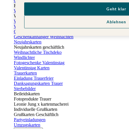
Osterkarten
Fotogeschenke zu Ostern
Geht klar
Weihnachtskarten
Weihnachtskarten selbst gestalten
Weihnachtskarten geschäftlich
Ablehnen
Weihnachtsfeier Einladungen
Geschenkaufkleber Weihnachten
Geschenkanhänger Weihnachten
Neujahrskarten
Neujahrskarten geschäftlich
Weihnachtliche Tischdeko
Windlichter
Fotogeschenke Valentinstag
Valentinstag Karten
Trauerkarten
Einladung Trauerfeier
Danksagungskarten Trauer
Sterbebilder
Beileidskarten
Fotoprodukte Trauer
Leonie Jung x kartenmacherei
Individuelle Grußkarten
Grußkarten Geschäftlich
Partyeinladungen
Umzugskarten