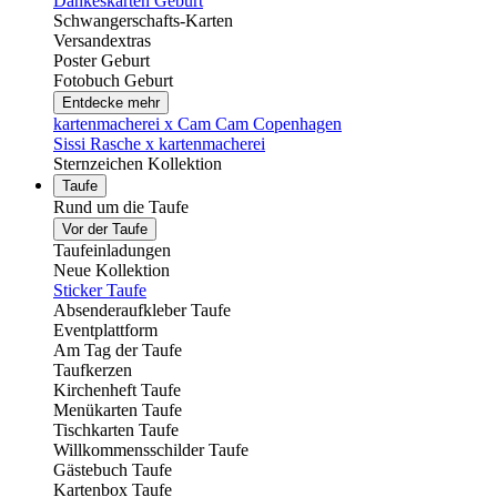
Dankeskarten Geburt
Schwangerschafts-Karten
Versandextras
Poster Geburt
Fotobuch Geburt
Entdecke mehr
kartenmacherei x Cam Cam Copenhagen
Sissi Rasche x kartenmacherei
Sternzeichen Kollektion
Taufe
Rund um die Taufe
Vor der Taufe
Taufeinladungen
Neue Kollektion
Sticker Taufe
Absenderaufkleber Taufe
Eventplattform
Am Tag der Taufe
Taufkerzen
Kirchenheft Taufe
Menükarten Taufe
Tischkarten Taufe
Willkommensschilder Taufe
Gästebuch Taufe
Kartenbox Taufe