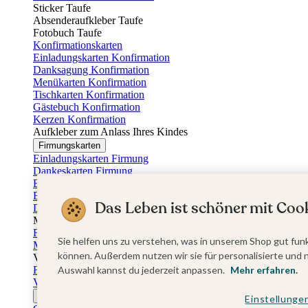
Sticker Taufe
Absenderaufkleber Taufe
Fotobuch Taufe
Konfirmationskarten
Einladungskarten Konfirmation
Danksagung Konfirmation
Menükarten Konfirmation
Tischkarten Konfirmation
Gästebuch Konfirmation
Kerzen Konfirmation
Aufkleber zum Anlass Ihres Kindes
Firmungskarten
Einladungskarten Firmung
Dankeskarten Firmung
Einschulungskarten
Einladungskarten Einschulung
Das Leben ist schöner mit Cook
Danksagung Einschulung
Muttertag
Fotogeschenke Muttertag
Sie helfen uns zu verstehen, was in unserem Shop gut funk
Muttertagskarten
können. Außerdem nutzen wir sie für personalisierte und 
Vatertag
Fotogeschenke Vatertag
Auswahl kannst du jederzeit anpassen.
Mehr erfahren.
Vatertagskarten
Ostern
Einstellunge