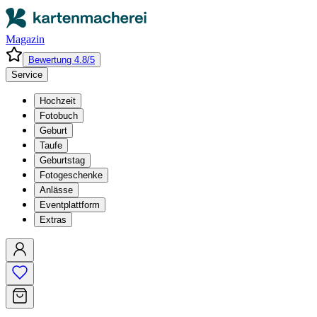
Magazin
Bewertung 4.8/5
Service
Hochzeit
Fotobuch
Geburt
Taufe
Geburtstag
Fotogeschenke
Anlässe
Eventplattform
Extras