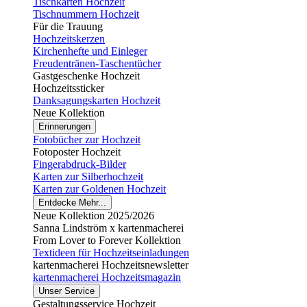
Tischkarten Hochzeit
Tischnummern Hochzeit
Für die Trauung
Hochzeitskerzen
Kirchenhefte und Einleger
Freudentränen-Taschentücher
Gastgeschenke Hochzeit
Hochzeitssticker
Danksagungskarten Hochzeit
Neue Kollektion
Erinnerungen
Fotobücher zur Hochzeit
Fotoposter Hochzeit
Fingerabdruck-Bilder
Karten zur Silberhochzeit
Karten zur Goldenen Hochzeit
Entdecke Mehr...
Neue Kollektion 2025/2026
Sanna Lindström x kartenmacherei
From Lover to Forever Kollektion
Textideen für Hochzeitseinladungen
kartenmacherei Hochzeitsnewsletter
kartenmacherei Hochzeitsmagazin
Unser Service
Gestaltungsservice Hochzeit