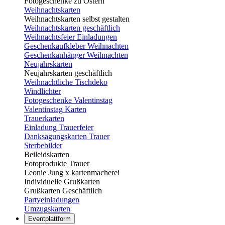
Fotogeschenke zu Ostern
Weihnachtskarten
Weihnachtskarten selbst gestalten
Weihnachtskarten geschäftlich
Weihnachtsfeier Einladungen
Geschenkaufkleber Weihnachten
Geschenkanhänger Weihnachten
Neujahrskarten
Neujahrskarten geschäftlich
Weihnachtliche Tischdeko
Windlichter
Fotogeschenke Valentinstag
Valentinstag Karten
Trauerkarten
Einladung Trauerfeier
Danksagungskarten Trauer
Sterbebilder
Beileidskarten
Fotoprodukte Trauer
Leonie Jung x kartenmacherei
Individuelle Grußkarten
Grußkarten Geschäftlich
Partyeinladungen
Umzugskarten
Eventplattform