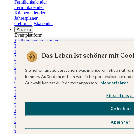
Familienkalender
Terminkalender
Küchenkalender
Jahresplaner
Geburtstagskalender
Anlässe
Eventplattform
Erstkommunionskarten
Einladungen Erstkommunion
Danksagung Erstkommunion
Das Leben ist schöner mit Cook
Menükarten Erstkommunion
Tischkarten Erstkommunion
Gästebuch Erstkommunion
Sie helfen uns zu verstehen, was in unserem Shop gut funk
Kerzen Erstkommunion
können. Außerdem nutzen wir sie für personalisierte und 
Kartenbox Erstkommunion
Auswahl kannst du jederzeit anpassen.
Mehr erfahren.
Taufkarten
Taufeinladungen
Dankeskarten Taufe
Einstellunge
Menükarten Taufe
Tischkarten Taufe
Geht klar
Kirchenheft Taufe
Taufkerzen
Gästebuch Taufe
Ablehnen
Kartenbox Taufe
Willkommensschilder Taufe