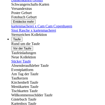
Dankeskarten Geburt
Schwangerschafts-Karten
Versandextras
Poster Geburt
Fotobuch Geburt
Entdecke mehr
kartenmacherei x Cam Cam Copenhagen
Sissi Rasche x kartenmacherei
Sternzeichen Kollektion
Taufe
Rund um die Taufe
Vor der Taufe
Taufeinladungen
Neue Kollektion
Sticker Taufe
Absenderaufkleber Taufe
Eventplattform
Am Tag der Taufe
Taufkerzen
Kirchenheft Taufe
Menükarten Taufe
Tischkarten Taufe
Willkommensschilder Taufe
Gästebuch Taufe
Kartenbox Taufe