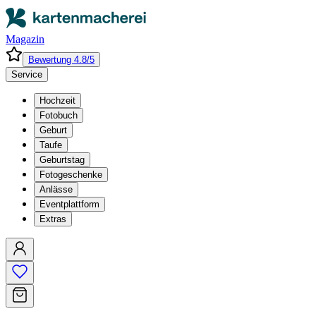
Magazin
Bewertung 4.8/5
Service
Hochzeit
Fotobuch
Geburt
Taufe
Geburtstag
Fotogeschenke
Anlässe
Eventplattform
Extras