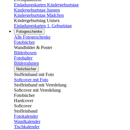
Einladungskarten Kindergeburtstag
Kindergeburtstag Jungen
Kindergeburtstag Mädchen
Kindergeburtstag Unisex
Einladungskarten 1. Geburtstag
Fotogeschenke
Alle Fotogeschenke
Fotobücher
Wandbilder & Poster
Bilderboxen
Fotohalter
Bilderrahmen
Notizbücher
Stoffeinband mit Foto
Softcover mit Foto
Stoffeinband mit Veredelung
Softcover mit Veredelung
Fotobücher
Hardcover
Softcover
Stoffeinband
Fotokalender
Wandkalender
Tischkalender