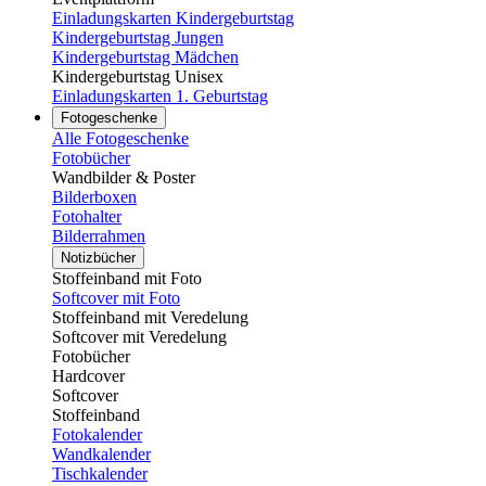
Einladungskarten Kindergeburtstag
Kindergeburtstag Jungen
Kindergeburtstag Mädchen
Kindergeburtstag Unisex
Einladungskarten 1. Geburtstag
Fotogeschenke
Alle Fotogeschenke
Fotobücher
Wandbilder & Poster
Bilderboxen
Fotohalter
Bilderrahmen
Notizbücher
Stoffeinband mit Foto
Softcover mit Foto
Stoffeinband mit Veredelung
Softcover mit Veredelung
Fotobücher
Hardcover
Softcover
Stoffeinband
Fotokalender
Wandkalender
Tischkalender