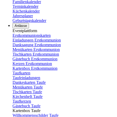
Familienkalender
Terminkalender
Küchenkalender
Jahresplaner
Geburtstagskalender
Anlässe
Eventplattform
Erstkommunionskarten
Einladungen Erstkommunion
Danksagung Erstkommunion
Menükarten Erstkommunion
Tischkarten Erstkommunion
Gästebuch Erstkommunion
Kerzen Erstkommunion
Kartenbox Erstkommunion
Taufkarten
Taufeinladungen
Dankeskarten Taufe
Menükarten Taufe
Tischkarten Taufe
Kirchenheft Taufe
Taufkerzen
Gästebuch Taufe
Kartenbox Taufe
Willkommensschilder Taufe