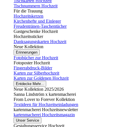
Tischkarten Hochzeit
Tischnummern Hochzeit
Für die Trauung
Hochzeitskerzen
Kirchenhefte und Einleger
Freudentränen-Taschentücher
Gastgeschenke Hochzeit
Hochzeitssticker
Danksagungskarten Hochzeit
Neue Kollektion
Erinnerungen
Fotobücher zur Hochzeit
Fotoposter Hochzeit
Fingerabdruck-Bilder
Karten zur Silberhochzeit
Karten zur Goldenen Hochzeit
Entdecke Mehr...
Neue Kollektion 2025/2026
Sanna Lindström x kartenmacherei
From Lover to Forever Kollektion
Textideen für Hochzeitseinladungen
kartenmacherei Hochzeitsnewsletter
kartenmacherei Hochzeitsmagazin
Unser Service
Gestaltungsservice Hochzeit