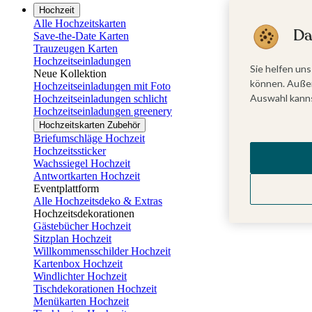
Hochzeit
Alle Hochzeitskarten
Da
Save-the-Date Karten
Trauzeugen Karten
Hochzeitseinladungen
Sie helfen uns
Neue Kollektion
können. Außer
Hochzeitseinladungen mit Foto
Auswahl kanns
Hochzeitseinladungen schlicht
Hochzeitseinladungen greenery
Hochzeitskarten Zubehör
Briefumschläge Hochzeit
Hochzeitssticker
Wachssiegel Hochzeit
Antwortkarten Hochzeit
Eventplattform
Alle Hochzeitsdeko & Extras
Hochzeitsdekorationen
Gästebücher Hochzeit
Sitzplan Hochzeit
Willkommensschilder Hochzeit
Kartenbox Hochzeit
Windlichter Hochzeit
Tischdekorationen Hochzeit
Menükarten Hochzeit