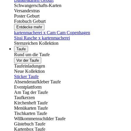
Dankeskarten Geburt
Schwangerschafts-Karten
Versandextras
Poster Geburt
Fotobuch Geburt
Entdecke mehr
kartenmacherei x Cam Cam Copenhagen
Sissi Rasche x kartenmacherei
Sternzeichen Kollektion
Taufe
Rund um die Taufe
Vor der Taufe
Taufeinladungen
Neue Kollektion
Sticker Taufe
Absenderaufkleber Taufe
Eventplattform
Am Tag der Taufe
Taufkerzen
Kirchenheft Taufe
Menükarten Taufe
Tischkarten Taufe
Willkommensschilder Taufe
Gästebuch Taufe
Kartenbox Taufe