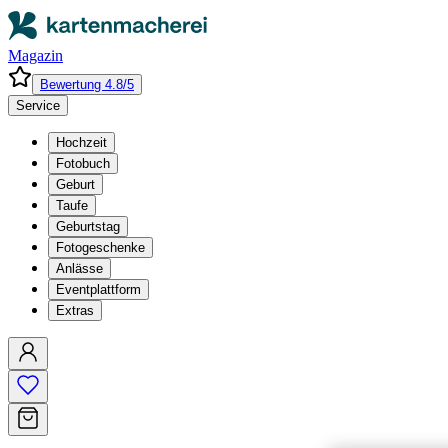
Magazin
Bewertung 4.8/5
Service
Hochzeit
Fotobuch
Geburt
Taufe
Geburtstag
Fotogeschenke
Anlässe
Eventplattform
Extras