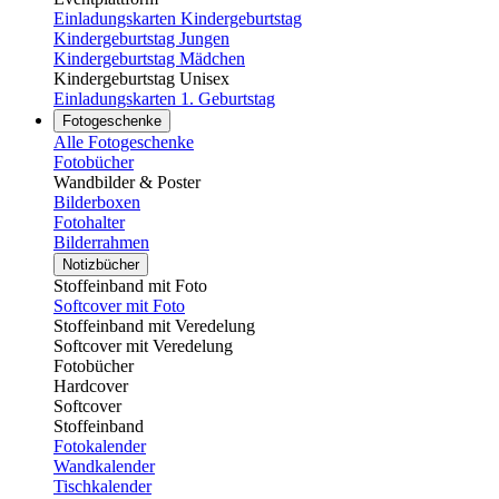
Einladungskarten Kindergeburtstag
Kindergeburtstag Jungen
Kindergeburtstag Mädchen
Kindergeburtstag Unisex
Einladungskarten 1. Geburtstag
Fotogeschenke
Alle Fotogeschenke
Fotobücher
Wandbilder & Poster
Bilderboxen
Fotohalter
Bilderrahmen
Notizbücher
Stoffeinband mit Foto
Softcover mit Foto
Stoffeinband mit Veredelung
Softcover mit Veredelung
Fotobücher
Hardcover
Softcover
Stoffeinband
Fotokalender
Wandkalender
Tischkalender