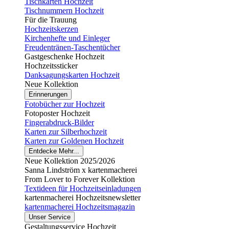
Tischkarten Hochzeit
Tischnummern Hochzeit
Für die Trauung
Hochzeitskerzen
Kirchenhefte und Einleger
Freudentränen-Taschentücher
Gastgeschenke Hochzeit
Hochzeitssticker
Danksagungskarten Hochzeit
Neue Kollektion
Erinnerungen
Fotobücher zur Hochzeit
Fotoposter Hochzeit
Fingerabdruck-Bilder
Karten zur Silberhochzeit
Karten zur Goldenen Hochzeit
Entdecke Mehr...
Neue Kollektion 2025/2026
Sanna Lindström x kartenmacherei
From Lover to Forever Kollektion
Textideen für Hochzeitseinladungen
kartenmacherei Hochzeitsnewsletter
kartenmacherei Hochzeitsmagazin
Unser Service
Gestaltungsservice Hochzeit