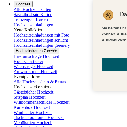
Hochzeit
Alle Hochzeitskarten
Da
Save-the-Date Karten
Trauzeugen Karten
Hochzeitseinladungen
Sie helfen uns
Neue Kollektion
können. Außer
Hochzeitseinladungen mit Foto
Auswahl kanns
Hochzeitseinladungen schlicht
Hochzeitseinladungen greenery
Hochzeitskarten Zubehör
Briefumschläge Hochzeit
Hochzeitssticker
Wachssiegel Hochzeit
Antwortkarten Hochzeit
Eventplattform
Alle Hochzeitsdeko & Extras
Hochzeitsdekorationen
Gästebücher Hochzeit
Sitzplan Hochzeit
Willkommensschilder Hochzeit
Kartenbox Hochzeit
Windlichter Hochzeit
Tischdekorationen Hochzeit
Menükarten Hochzeit