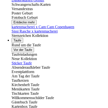
Dankeskarten Geburt
Schwangerschafts-Karten
Versandextras
Poster Geburt
Fotobuch Geburt
Entdecke mehr
kartenmacherei x Cam Cam Copenhagen
Sissi Rasche x kartenmacherei
Sternzeichen Kollektion
Taufe
Rund um die Taufe
Vor der Taufe
Taufeinladungen
Neue Kollektion
Sticker Taufe
Absenderaufkleber Taufe
Eventplattform
Am Tag der Taufe
Taufkerzen
Kirchenheft Taufe
Menükarten Taufe
Tischkarten Taufe
Willkommensschilder Taufe
Gästebuch Taufe
Kartenbox Taufe