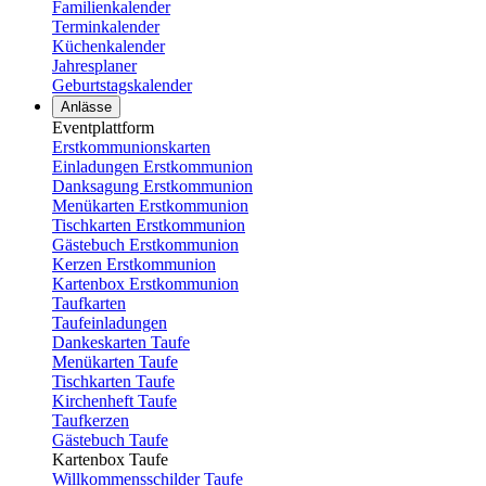
Familienkalender
Terminkalender
Küchenkalender
Jahresplaner
Geburtstagskalender
Anlässe
Eventplattform
Erstkommunionskarten
Einladungen Erstkommunion
Danksagung Erstkommunion
Menükarten Erstkommunion
Tischkarten Erstkommunion
Gästebuch Erstkommunion
Kerzen Erstkommunion
Kartenbox Erstkommunion
Taufkarten
Taufeinladungen
Dankeskarten Taufe
Menükarten Taufe
Tischkarten Taufe
Kirchenheft Taufe
Taufkerzen
Gästebuch Taufe
Kartenbox Taufe
Willkommensschilder Taufe