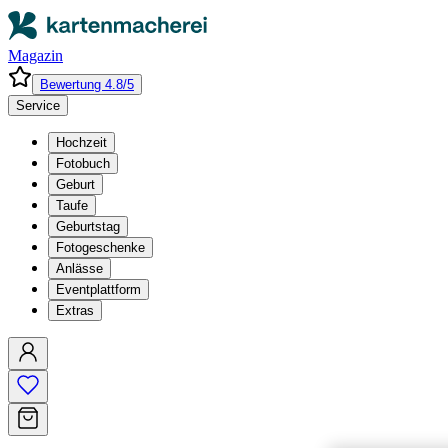
Magazin
Bewertung 4.8/5
Service
Hochzeit
Fotobuch
Geburt
Taufe
Geburtstag
Fotogeschenke
Anlässe
Eventplattform
Extras