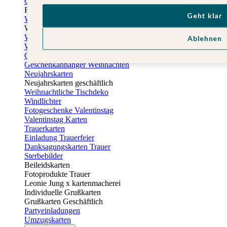
Osterkarten
Fotogeschenke zu Ostern
Geht klar
Weihnachtskarten
Weihnachtskarten selbst gestalten
Weihnachtskarten geschäftlich
Ablehnen
Weihnachtsfeier Einladungen
Geschenkaufkleber Weihnachten
Geschenkanhänger Weihnachten
Neujahrskarten
Neujahrskarten geschäftlich
Weihnachtliche Tischdeko
Windlichter
Fotogeschenke Valentinstag
Valentinstag Karten
Trauerkarten
Einladung Trauerfeier
Danksagungskarten Trauer
Sterbebilder
Beileidskarten
Fotoprodukte Trauer
Leonie Jung x kartenmacherei
Individuelle Grußkarten
Grußkarten Geschäftlich
Partyeinladungen
Umzugskarten