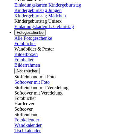
Einladungskarten Kindergeburtstag
Kindergeburtstag Jungen
Kindergeburtstag Mädchen
Kindergeburtstag Unisex
Einladungskarten 1. Geburtstag
Fotogeschenke
Alle Fotogeschenke
Fotobücher
Wandbilder & Poster
Bilderboxen
Fotohalter
Bilderrahmen
Notizbücher
Stoffeinband mit Foto
Softcover mit Foto
Stoffeinband mit Veredelung
Softcover mit Veredelung
Fotobücher
Hardcover
Softcover
Stoffeinband
Fotokalender
Wandkalender
Tischkalender