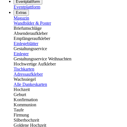
Eventplattform
Eventplattform
Extras
Magazin
Wandbilder & Poster
Briefumschläge
Absenderaufkleber
Empfängeraufkleber
Einlegeblätter
Gestaltungsservice
Einleger
Gestaltungsservice Weihnachten
Hochwertige Aufkleber
Tischkarten
Adressaufkleber
Wachssiegel
Alle Dankeskarten
Hochzeit
Geburt
Konfirmation
Kommunion
Taufe
Firmung
Silberhochzeit
Goldene Hochzeit