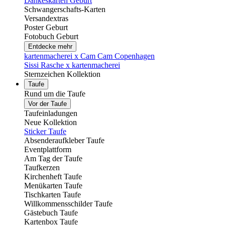
Dankeskarten Geburt
Schwangerschafts-Karten
Versandextras
Poster Geburt
Fotobuch Geburt
Entdecke mehr
kartenmacherei x Cam Cam Copenhagen
Sissi Rasche x kartenmacherei
Sternzeichen Kollektion
Taufe
Rund um die Taufe
Vor der Taufe
Taufeinladungen
Neue Kollektion
Sticker Taufe
Absenderaufkleber Taufe
Eventplattform
Am Tag der Taufe
Taufkerzen
Kirchenheft Taufe
Menükarten Taufe
Tischkarten Taufe
Willkommensschilder Taufe
Gästebuch Taufe
Kartenbox Taufe