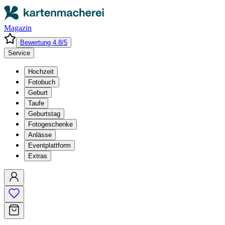
Magazin
Bewertung 4.8/5
Service
Hochzeit
Fotobuch
Geburt
Taufe
Geburtstag
Fotogeschenke
Anlässe
Eventplattform
Extras