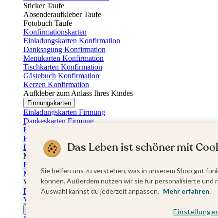
Sticker Taufe
Absenderaufkleber Taufe
Fotobuch Taufe
Konfirmationskarten
Einladungskarten Konfirmation
Danksagung Konfirmation
Menükarten Konfirmation
Tischkarten Konfirmation
Gästebuch Konfirmation
Kerzen Konfirmation
Aufkleber zum Anlass Ihres Kindes
Firmungskarten
Einladungskarten Firmung
Dankeskarten Firmung
Einschulungskarten
Einladungskarten Einschulung
Das Leben ist schöner mit Cook
Danksagung Einschulung
Muttertag
Fotogeschenke Muttertag
Sie helfen uns zu verstehen, was in unserem Shop gut funk
Muttertagskarten
können. Außerdem nutzen wir sie für personalisierte und 
Vatertag
Fotogeschenke Vatertag
Auswahl kannst du jederzeit anpassen.
Mehr erfahren.
Vatertagskarten
Ostern
Einstellunge