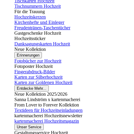
Tischkarten Hochzeit
Tischnummern Hochzeit
Für die Trauung
Hochzeitskerzen
Kirchenhefte und Einleger
Freudentränen-Taschentücher
Gastgeschenke Hochzeit
Hochzeitssticker
Danksagungskarten Hochzeit
Neue Kollektion
Erinnerungen
Fotobücher zur Hochzeit
Fotoposter Hochzeit
Fingerabdruck-Bilder
Karten zur Silberhochzeit
Karten zur Goldenen Hochzeit
Entdecke Mehr...
Neue Kollektion 2025/2026
Sanna Lindström x kartenmacherei
From Lover to Forever Kollektion
Textideen für Hochzeitseinladungen
kartenmacherei Hochzeitsnewsletter
kartenmacherei Hochzeitsmagazin
Unser Service
Gestaltungsservice Hochzeit