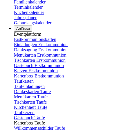
Familienkalender
Terminkalender
Küchenkalender
Jahresplaner
Geburtstagskalender
Anlässe
Eventplattform
Erstkommunionskarten
Einladungen Erstkommunion
Danksagung Erstkommunion
Menükarten Erstkommunion
Tischkarten Erstkommunion
Gästebuch Erstkommunion
Kerzen Erstkommunion
Kartenbox Erstkommunion
Taufkarten
Taufeinladungen
Dankeskarten Taufe
Menükarten Taufe
Tischkarten Taufe
Kirchenheft Taufe
Taufkerzen
Gästebuch Taufe
Kartenbox Taufe
Willkommensschilder Taufe