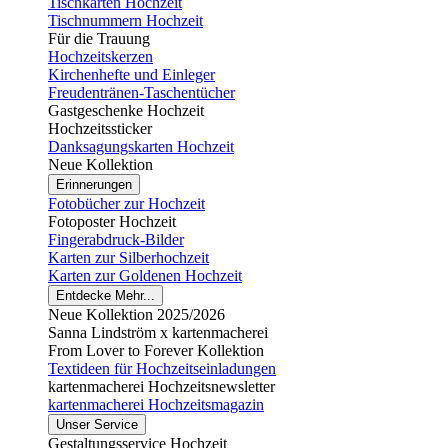
Tischkarten Hochzeit
Tischnummern Hochzeit
Für die Trauung
Hochzeitskerzen
Kirchenhefte und Einleger
Freudentränen-Taschentücher
Gastgeschenke Hochzeit
Hochzeitssticker
Danksagungskarten Hochzeit
Neue Kollektion
Erinnerungen
Fotobücher zur Hochzeit
Fotoposter Hochzeit
Fingerabdruck-Bilder
Karten zur Silberhochzeit
Karten zur Goldenen Hochzeit
Entdecke Mehr...
Neue Kollektion 2025/2026
Sanna Lindström x kartenmacherei
From Lover to Forever Kollektion
Textideen für Hochzeitseinladungen
kartenmacherei Hochzeitsnewsletter
kartenmacherei Hochzeitsmagazin
Unser Service
Gestaltungsservice Hochzeit