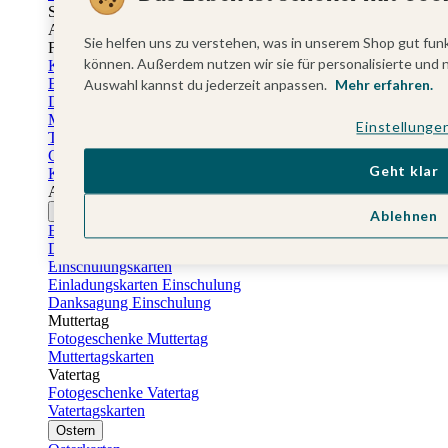
Sticker Taufe
Absenderaufkleber Taufe
Sie helfen uns zu verstehen, was in unserem Shop gut funk
Fotobuch Taufe
können. Außerdem nutzen wir sie für personalisierte und 
Konfirmationskarten
Einladungskarten Konfirmation
Auswahl kannst du jederzeit anpassen.
Mehr erfahren.
Danksagung Konfirmation
Menükarten Konfirmation
Einstellunge
Tischkarten Konfirmation
Gästebuch Konfirmation
Geht klar
Kerzen Konfirmation
Aufkleber zum Anlass Ihres Kindes
Firmungskarten
Ablehnen
Einladungskarten Firmung
Dankeskarten Firmung
Einschulungskarten
Einladungskarten Einschulung
Danksagung Einschulung
Muttertag
Fotogeschenke Muttertag
Muttertagskarten
Vatertag
Fotogeschenke Vatertag
Vatertagskarten
Ostern