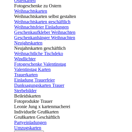
Osterkarten
Fotogeschenke zu Ostern
Weihnachtskarten
Weihnachtskarten selbst gestalten
Weihnachtskarten geschäftlich
Weihnachtsfeier Einladungen
Geschenkaufkleber Weihnachten
Geschenkanhänger Weihnachten
Neujahrskarten
Neujahrskarten geschäftlich
Weihnachtliche Tischdeko
Windlichter
Fotogeschenke Valentinstag
Valentinstag Karten
Trauerkarten
Einladung Trauerfeier
Danksagungskarten Trauer
Sterbebilder
Beileidskarten
Fotoprodukte Trauer
Leonie Jung x kartenmacherei
Individuelle Grußkarten
Grußkarten Geschäftlich
Partyeinladungen
Umzugskarten