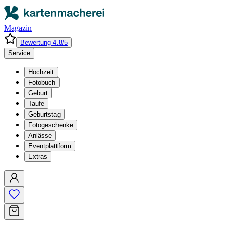
Magazin
Bewertung 4.8/5
Service
Hochzeit
Fotobuch
Geburt
Taufe
Geburtstag
Fotogeschenke
Anlässe
Eventplattform
Extras