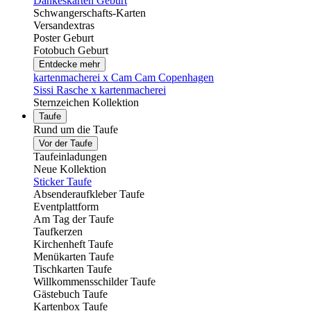
Dankeskarten Geburt
Schwangerschafts-Karten
Versandextras
Poster Geburt
Fotobuch Geburt
Entdecke mehr
kartenmacherei x Cam Cam Copenhagen
Sissi Rasche x kartenmacherei
Sternzeichen Kollektion
Taufe
Rund um die Taufe
Vor der Taufe
Taufeinladungen
Neue Kollektion
Sticker Taufe
Absenderaufkleber Taufe
Eventplattform
Am Tag der Taufe
Taufkerzen
Kirchenheft Taufe
Menükarten Taufe
Tischkarten Taufe
Willkommensschilder Taufe
Gästebuch Taufe
Kartenbox Taufe