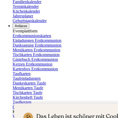
Familienkalender
Terminkalender
Küchenkalender
Jahresplaner
Geburtstagskalender
Anlässe
Eventplattform
Erstkommunionskarten
Einladungen Erstkommunion
Danksagung Erstkommunion
Menükarten Erstkommunion
Tischkarten Erstkommunion
Gästebuch Erstkommunion
Kerzen Erstkommunion
Kartenbox Erstkommunion
Taufkarten
Taufeinladungen
Dankeskarten Taufe
Menükarten Taufe
Tischkarten Taufe
Kirchenheft Taufe
Taufkerzen
Gästebuch Taufe
Kartenbox Taufe
Das Leben ist schöner mit Cook
Willkommensschilder Taufe