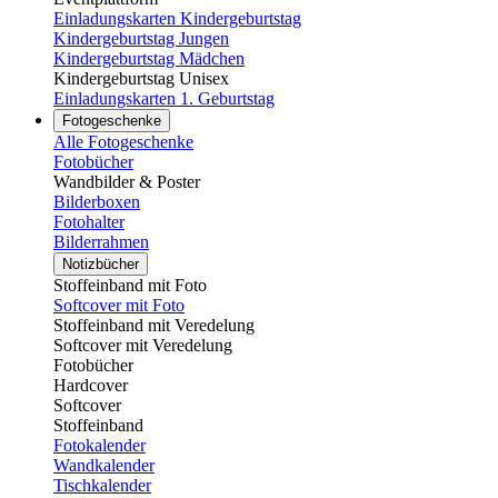
Einladungskarten Kindergeburtstag
Kindergeburtstag Jungen
Kindergeburtstag Mädchen
Kindergeburtstag Unisex
Einladungskarten 1. Geburtstag
Fotogeschenke
Alle Fotogeschenke
Fotobücher
Wandbilder & Poster
Bilderboxen
Fotohalter
Bilderrahmen
Notizbücher
Stoffeinband mit Foto
Softcover mit Foto
Stoffeinband mit Veredelung
Softcover mit Veredelung
Fotobücher
Hardcover
Softcover
Stoffeinband
Fotokalender
Wandkalender
Tischkalender