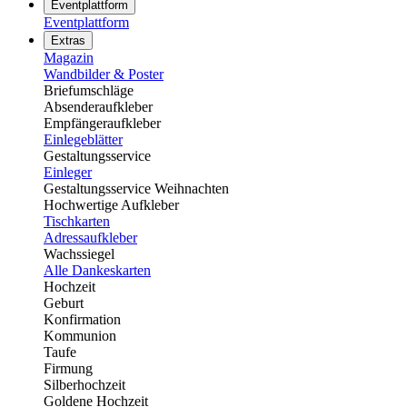
Eventplattform
Eventplattform
Extras
Magazin
Wandbilder & Poster
Briefumschläge
Absenderaufkleber
Empfängeraufkleber
Einlegeblätter
Gestaltungsservice
Einleger
Gestaltungsservice Weihnachten
Hochwertige Aufkleber
Tischkarten
Adressaufkleber
Wachssiegel
Alle Dankeskarten
Hochzeit
Geburt
Konfirmation
Kommunion
Taufe
Firmung
Silberhochzeit
Goldene Hochzeit