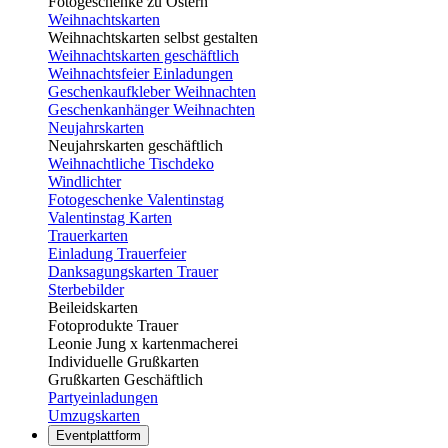
Fotogeschenke zu Ostern
Weihnachtskarten
Weihnachtskarten selbst gestalten
Weihnachtskarten geschäftlich
Weihnachtsfeier Einladungen
Geschenkaufkleber Weihnachten
Geschenkanhänger Weihnachten
Neujahrskarten
Neujahrskarten geschäftlich
Weihnachtliche Tischdeko
Windlichter
Fotogeschenke Valentinstag
Valentinstag Karten
Trauerkarten
Einladung Trauerfeier
Danksagungskarten Trauer
Sterbebilder
Beileidskarten
Fotoprodukte Trauer
Leonie Jung x kartenmacherei
Individuelle Grußkarten
Grußkarten Geschäftlich
Partyeinladungen
Umzugskarten
Eventplattform