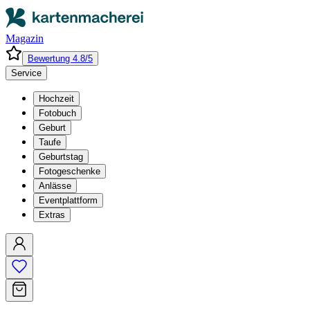
Magazin
Bewertung 4.8/5
Service
Hochzeit
Fotobuch
Geburt
Taufe
Geburtstag
Fotogeschenke
Anlässe
Eventplattform
Extras