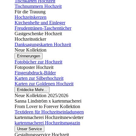
Tischkarten Hochzeit
Tischnummern Hochzeit
Für die Trauung
Hochzeitskerzen
Kirchenhefte und Einleger
Freudentränen-Taschentücher
Gastgeschenke Hochzeit
Hochzeitssticker
Danksagungskarten Hochzeit
Neue Kollektion
Erinnerungen
Fotobücher zur Hochzeit
Fotoposter Hochzeit
Fingerabdruck-Bilder
Karten zur Silberhochzeit
Karten zur Goldenen Hochzeit
Entdecke Mehr...
Neue Kollektion 2025/2026
Sanna Lindström x kartenmacherei
From Lover to Forever Kollektion
Textideen für Hochzeitseinladungen
kartenmacherei Hochzeitsnewsletter
kartenmacherei Hochzeitsmagazin
Unser Service
Gestaltungsservice Hochzeit