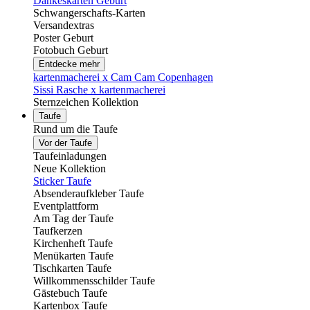
Dankeskarten Geburt
Schwangerschafts-Karten
Versandextras
Poster Geburt
Fotobuch Geburt
Entdecke mehr
kartenmacherei x Cam Cam Copenhagen
Sissi Rasche x kartenmacherei
Sternzeichen Kollektion
Taufe
Rund um die Taufe
Vor der Taufe
Taufeinladungen
Neue Kollektion
Sticker Taufe
Absenderaufkleber Taufe
Eventplattform
Am Tag der Taufe
Taufkerzen
Kirchenheft Taufe
Menükarten Taufe
Tischkarten Taufe
Willkommensschilder Taufe
Gästebuch Taufe
Kartenbox Taufe