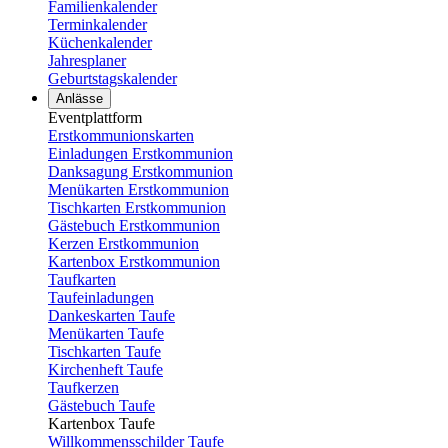
Familienkalender
Terminkalender
Küchenkalender
Jahresplaner
Geburtstagskalender
Anlässe
Eventplattform
Erstkommunionskarten
Einladungen Erstkommunion
Danksagung Erstkommunion
Menükarten Erstkommunion
Tischkarten Erstkommunion
Gästebuch Erstkommunion
Kerzen Erstkommunion
Kartenbox Erstkommunion
Taufkarten
Taufeinladungen
Dankeskarten Taufe
Menükarten Taufe
Tischkarten Taufe
Kirchenheft Taufe
Taufkerzen
Gästebuch Taufe
Kartenbox Taufe
Willkommensschilder Taufe