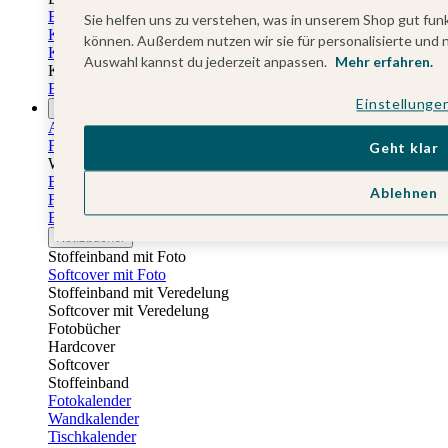
Einladungskarten Kindergeburtstag
Sie helfen uns zu verstehen, was in unserem Shop gut funk
Kindergeburtstag Jungen
können. Außerdem nutzen wir sie für personalisierte und 
Kindergeburtstag Mädchen
Auswahl kannst du jederzeit anpassen.
Mehr erfahren.
Kindergeburtstag Unisex
Einladungskarten 1. Geburtstag
Einstellunge
Fotogeschenke
Alle Fotogeschenke
Fotobücher
Geht klar
Wandbilder & Poster
Bilderboxen
Ablehnen
Fotohalter
Bilderrahmen
Notizbücher
Stoffeinband mit Foto
Softcover mit Foto
Stoffeinband mit Veredelung
Softcover mit Veredelung
Fotobücher
Hardcover
Softcover
Stoffeinband
Fotokalender
Wandkalender
Tischkalender