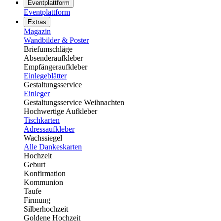
Eventplattform
Eventplattform
Extras
Magazin
Wandbilder & Poster
Briefumschläge
Absenderaufkleber
Empfängeraufkleber
Einlegeblätter
Gestaltungsservice
Einleger
Gestaltungsservice Weihnachten
Hochwertige Aufkleber
Tischkarten
Adressaufkleber
Wachssiegel
Alle Dankeskarten
Hochzeit
Geburt
Konfirmation
Kommunion
Taufe
Firmung
Silberhochzeit
Goldene Hochzeit