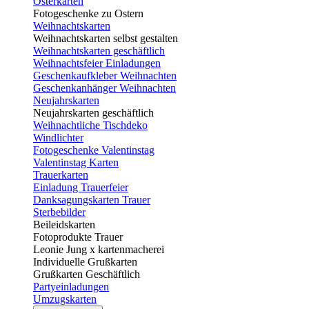
Osterkarten
Fotogeschenke zu Ostern
Weihnachtskarten
Weihnachtskarten selbst gestalten
Weihnachtskarten geschäftlich
Weihnachtsfeier Einladungen
Geschenkaufkleber Weihnachten
Geschenkanhänger Weihnachten
Neujahrskarten
Neujahrskarten geschäftlich
Weihnachtliche Tischdeko
Windlichter
Fotogeschenke Valentinstag
Valentinstag Karten
Trauerkarten
Einladung Trauerfeier
Danksagungskarten Trauer
Sterbebilder
Beileidskarten
Fotoprodukte Trauer
Leonie Jung x kartenmacherei
Individuelle Grußkarten
Grußkarten Geschäftlich
Partyeinladungen
Umzugskarten