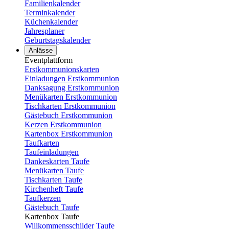
Familienkalender
Terminkalender
Küchenkalender
Jahresplaner
Geburtstagskalender
Anlässe
Eventplattform
Erstkommunionskarten
Einladungen Erstkommunion
Danksagung Erstkommunion
Menükarten Erstkommunion
Tischkarten Erstkommunion
Gästebuch Erstkommunion
Kerzen Erstkommunion
Kartenbox Erstkommunion
Taufkarten
Taufeinladungen
Dankeskarten Taufe
Menükarten Taufe
Tischkarten Taufe
Kirchenheft Taufe
Taufkerzen
Gästebuch Taufe
Kartenbox Taufe
Willkommensschilder Taufe