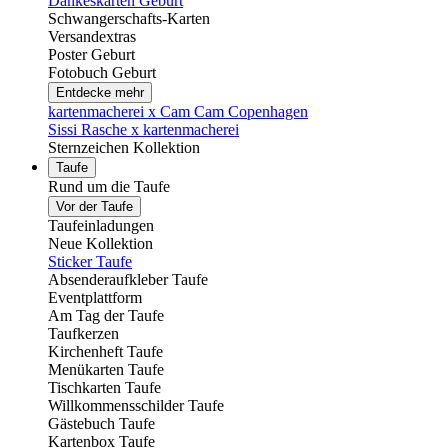
Dankeskarten Geburt
Schwangerschafts-Karten
Versandextras
Poster Geburt
Fotobuch Geburt
Entdecke mehr
kartenmacherei x Cam Cam Copenhagen
Sissi Rasche x kartenmacherei
Sternzeichen Kollektion
Taufe
Rund um die Taufe
Vor der Taufe
Taufeinladungen
Neue Kollektion
Sticker Taufe
Absenderaufkleber Taufe
Eventplattform
Am Tag der Taufe
Taufkerzen
Kirchenheft Taufe
Menükarten Taufe
Tischkarten Taufe
Willkommensschilder Taufe
Gästebuch Taufe
Kartenbox Taufe