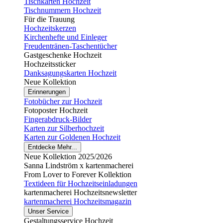
Tischkarten Hochzeit
Tischnummern Hochzeit
Für die Trauung
Hochzeitskerzen
Kirchenhefte und Einleger
Freudentränen-Taschentücher
Gastgeschenke Hochzeit
Hochzeitssticker
Danksagungskarten Hochzeit
Neue Kollektion
Erinnerungen
Fotobücher zur Hochzeit
Fotoposter Hochzeit
Fingerabdruck-Bilder
Karten zur Silberhochzeit
Karten zur Goldenen Hochzeit
Entdecke Mehr...
Neue Kollektion 2025/2026
Sanna Lindström x kartenmacherei
From Lover to Forever Kollektion
Textideen für Hochzeitseinladungen
kartenmacherei Hochzeitsnewsletter
kartenmacherei Hochzeitsmagazin
Unser Service
Gestaltungsservice Hochzeit