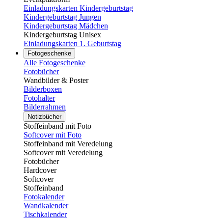
Einladungskarten Kindergeburtstag
Kindergeburtstag Jungen
Kindergeburtstag Mädchen
Kindergeburtstag Unisex
Einladungskarten 1. Geburtstag
Fotogeschenke
Alle Fotogeschenke
Fotobücher
Wandbilder & Poster
Bilderboxen
Fotohalter
Bilderrahmen
Notizbücher
Stoffeinband mit Foto
Softcover mit Foto
Stoffeinband mit Veredelung
Softcover mit Veredelung
Fotobücher
Hardcover
Softcover
Stoffeinband
Fotokalender
Wandkalender
Tischkalender