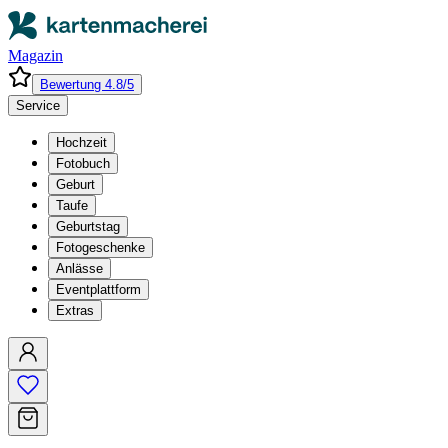
Magazin
Bewertung 4.8/5
Service
Hochzeit
Fotobuch
Geburt
Taufe
Geburtstag
Fotogeschenke
Anlässe
Eventplattform
Extras