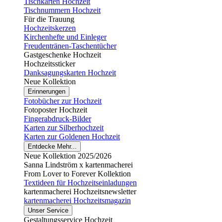
Tischkarten Hochzeit
Tischnummern Hochzeit
Für die Trauung
Hochzeitskerzen
Kirchenhefte und Einleger
Freudentränen-Taschentücher
Gastgeschenke Hochzeit
Hochzeitssticker
Danksagungskarten Hochzeit
Neue Kollektion
Erinnerungen
Fotobücher zur Hochzeit
Fotoposter Hochzeit
Fingerabdruck-Bilder
Karten zur Silberhochzeit
Karten zur Goldenen Hochzeit
Entdecke Mehr...
Neue Kollektion 2025/2026
Sanna Lindström x kartenmacherei
From Lover to Forever Kollektion
Textideen für Hochzeitseinladungen
kartenmacherei Hochzeitsnewsletter
kartenmacherei Hochzeitsmagazin
Unser Service
Gestaltungsservice Hochzeit