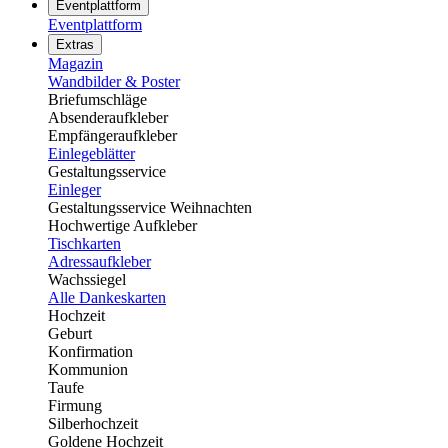
Eventplattform
Eventplattform
Extras
Magazin
Wandbilder & Poster
Briefumschläge
Absenderaufkleber
Empfängeraufkleber
Einlegeblätter
Gestaltungsservice
Einleger
Gestaltungsservice Weihnachten
Hochwertige Aufkleber
Tischkarten
Adressaufkleber
Wachssiegel
Alle Dankeskarten
Hochzeit
Geburt
Konfirmation
Kommunion
Taufe
Firmung
Silberhochzeit
Goldene Hochzeit