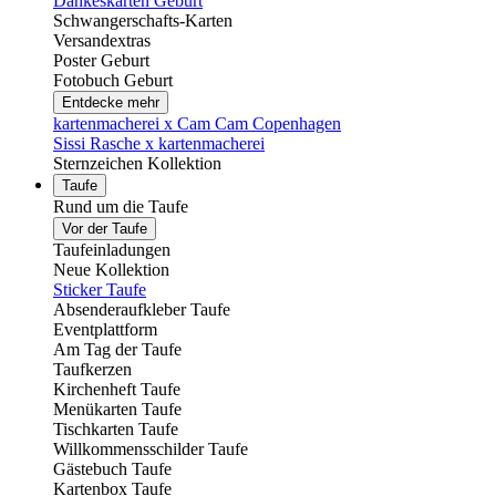
Dankeskarten Geburt
Schwangerschafts-Karten
Versandextras
Poster Geburt
Fotobuch Geburt
Entdecke mehr
kartenmacherei x Cam Cam Copenhagen
Sissi Rasche x kartenmacherei
Sternzeichen Kollektion
Taufe
Rund um die Taufe
Vor der Taufe
Taufeinladungen
Neue Kollektion
Sticker Taufe
Absenderaufkleber Taufe
Eventplattform
Am Tag der Taufe
Taufkerzen
Kirchenheft Taufe
Menükarten Taufe
Tischkarten Taufe
Willkommensschilder Taufe
Gästebuch Taufe
Kartenbox Taufe