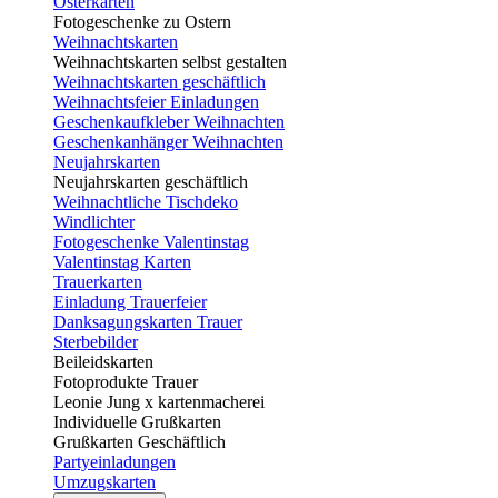
Osterkarten
Fotogeschenke zu Ostern
Weihnachtskarten
Weihnachtskarten selbst gestalten
Weihnachtskarten geschäftlich
Weihnachtsfeier Einladungen
Geschenkaufkleber Weihnachten
Geschenkanhänger Weihnachten
Neujahrskarten
Neujahrskarten geschäftlich
Weihnachtliche Tischdeko
Windlichter
Fotogeschenke Valentinstag
Valentinstag Karten
Trauerkarten
Einladung Trauerfeier
Danksagungskarten Trauer
Sterbebilder
Beileidskarten
Fotoprodukte Trauer
Leonie Jung x kartenmacherei
Individuelle Grußkarten
Grußkarten Geschäftlich
Partyeinladungen
Umzugskarten