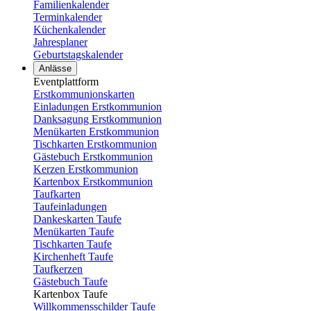
Familienkalender
Terminkalender
Küchenkalender
Jahresplaner
Geburtstagskalender
Anlässe
Eventplattform
Erstkommunionskarten
Einladungen Erstkommunion
Danksagung Erstkommunion
Menükarten Erstkommunion
Tischkarten Erstkommunion
Gästebuch Erstkommunion
Kerzen Erstkommunion
Kartenbox Erstkommunion
Taufkarten
Taufeinladungen
Dankeskarten Taufe
Menükarten Taufe
Tischkarten Taufe
Kirchenheft Taufe
Taufkerzen
Gästebuch Taufe
Kartenbox Taufe
Willkommensschilder Taufe