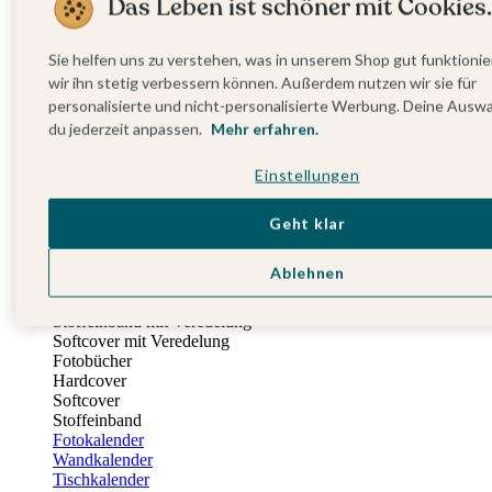
Das Leben ist schöner mit Cookies.
Einladungskarten Kindergeburtstag
Kindergeburtstag Jungen
Kindergeburtstag Mädchen
Sie helfen uns zu verstehen, was in unserem Shop gut funktionie
Kindergeburtstag Unisex
wir ihn stetig verbessern können. Außerdem nutzen wir sie für
Einladungskarten 1. Geburtstag
personalisierte und nicht-personalisierte Werbung. Deine Ausw
Fotogeschenke
du jederzeit anpassen.
Mehr erfahren.
Alle Fotogeschenke
Fotobücher
Einstellungen
Wandbilder & Poster
Bilderboxen
Fotohalter
Geht klar
Bilderrahmen
Notizbücher
Ablehnen
Stoffeinband mit Foto
Softcover mit Foto
Stoffeinband mit Veredelung
Softcover mit Veredelung
Fotobücher
Hardcover
Softcover
Stoffeinband
Fotokalender
Wandkalender
Tischkalender