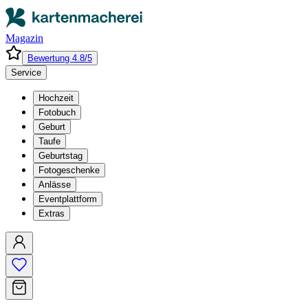
Magazin
Bewertung 4.8/5
Service
Hochzeit
Fotobuch
Geburt
Taufe
Geburtstag
Fotogeschenke
Anlässe
Eventplattform
Extras