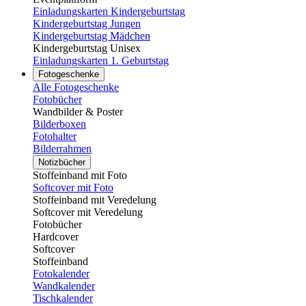
Einladungskarten Kindergeburtstag
Kindergeburtstag Jungen
Kindergeburtstag Mädchen
Kindergeburtstag Unisex
Einladungskarten 1. Geburtstag
Fotogeschenke
Alle Fotogeschenke
Fotobücher
Wandbilder & Poster
Bilderboxen
Fotohalter
Bilderrahmen
Notizbücher
Stoffeinband mit Foto
Softcover mit Foto
Stoffeinband mit Veredelung
Softcover mit Veredelung
Fotobücher
Hardcover
Softcover
Stoffeinband
Fotokalender
Wandkalender
Tischkalender