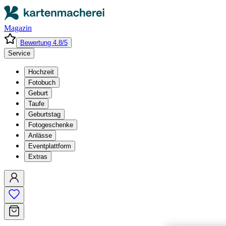
Magazin
Bewertung 4.8/5
Service
Hochzeit
Fotobuch
Geburt
Taufe
Geburtstag
Fotogeschenke
Anlässe
Eventplattform
Extras