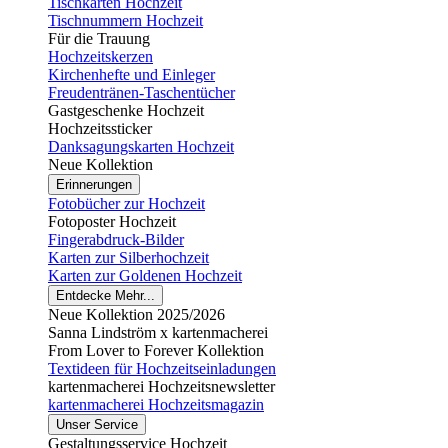
Tischkarten Hochzeit
Tischnummern Hochzeit
Für die Trauung
Hochzeitskerzen
Kirchenhefte und Einleger
Freudentränen-Taschentücher
Gastgeschenke Hochzeit
Hochzeitssticker
Danksagungskarten Hochzeit
Neue Kollektion
Erinnerungen
Fotobücher zur Hochzeit
Fotoposter Hochzeit
Fingerabdruck-Bilder
Karten zur Silberhochzeit
Karten zur Goldenen Hochzeit
Entdecke Mehr...
Neue Kollektion 2025/2026
Sanna Lindström x kartenmacherei
From Lover to Forever Kollektion
Textideen für Hochzeitseinladungen
kartenmacherei Hochzeitsnewsletter
kartenmacherei Hochzeitsmagazin
Unser Service
Gestaltungsservice Hochzeit