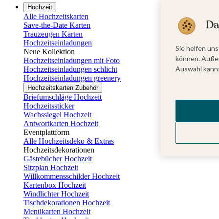
Hochzeit
Alle Hochzeitskarten
Da
Save-the-Date Karten
Trauzeugen Karten
Hochzeitseinladungen
Sie helfen uns
Neue Kollektion
können. Außer
Hochzeitseinladungen mit Foto
Auswahl kanns
Hochzeitseinladungen schlicht
Hochzeitseinladungen greenery
Hochzeitskarten Zubehör
Briefumschläge Hochzeit
Hochzeitssticker
Wachssiegel Hochzeit
Antwortkarten Hochzeit
Eventplattform
Alle Hochzeitsdeko & Extras
Hochzeitsdekorationen
Gästebücher Hochzeit
Sitzplan Hochzeit
Willkommensschilder Hochzeit
Kartenbox Hochzeit
Windlichter Hochzeit
Tischdekorationen Hochzeit
Menükarten Hochzeit