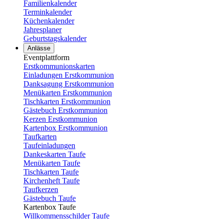
Familienkalender
Terminkalender
Küchenkalender
Jahresplaner
Geburtstagskalender
Anlässe
Eventplattform
Erstkommunionskarten
Einladungen Erstkommunion
Danksagung Erstkommunion
Menükarten Erstkommunion
Tischkarten Erstkommunion
Gästebuch Erstkommunion
Kerzen Erstkommunion
Kartenbox Erstkommunion
Taufkarten
Taufeinladungen
Dankeskarten Taufe
Menükarten Taufe
Tischkarten Taufe
Kirchenheft Taufe
Taufkerzen
Gästebuch Taufe
Kartenbox Taufe
Willkommensschilder Taufe