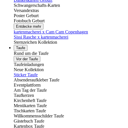
Dankeskarten Geburt
Schwangerschafts-Karten
Versandextras
Poster Geburt
Fotobuch Geburt
Entdecke mehr
kartenmacherei x Cam Cam Copenhagen
Sissi Rasche x kartenmacherei
Sternzeichen Kollektion
Taufe
Rund um die Taufe
Vor der Taufe
Taufeinladungen
Neue Kollektion
Sticker Taufe
Absenderaufkleber Taufe
Eventplattform
Am Tag der Taufe
Taufkerzen
Kirchenheft Taufe
Menükarten Taufe
Tischkarten Taufe
Willkommensschilder Taufe
Gästebuch Taufe
Kartenbox Taufe