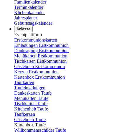
Familienkalender
Terminkalender
Küchenkalender
Jahresplaner
Geburtstagskalender
Anlässe
Eventplattform
Erstkommunionskarten
Einladungen Erstkommunion
Danksagung Erstkommunion
Menükarten Erstkommunion
Tischkarten Erstkommunion
Gästebuch Erstkommunion
Kerzen Erstkommunion
Kartenbox Erstkommunion
Taufkarten
Taufeinladungen
Dankeskarten Taufe
Menükarten Taufe
Tischkarten Taufe
Kirchenheft Taufe
Taufkerzen
Gästebuch Taufe
Kartenbox Taufe
Willkommensschilder Taufe