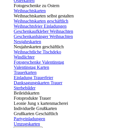
Osterkarten
Fotogeschenke zu Ostern
Weihnachtskarten
Weihnachtskarten selbst gestalten
Weihnachtskarten geschäftlich
Weihnachtsfeier Einladungen
Geschenkaufkleber Weihnachten
Geschenkanhänger Weihnachten
Neujahrskarten
Neujahrskarten geschäftlich
Weihnachtliche Tischdeko
Windlichter
Fotogeschenke Valentinstag
Valentinstag Karten
Trauerkarten
Einladung Trauerfeier
Danksagungskarten Trauer
Sterbebilder
Beileidskarten
Fotoprodukte Trauer
Leonie Jung x kartenmacherei
Individuelle Grußkarten
Grußkarten Geschäftlich
Partyeinladungen
Umzugskarten