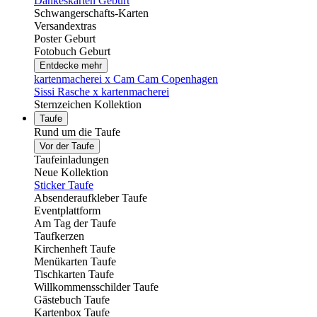
Dankeskarten Geburt
Schwangerschafts-Karten
Versandextras
Poster Geburt
Fotobuch Geburt
Entdecke mehr
kartenmacherei x Cam Cam Copenhagen
Sissi Rasche x kartenmacherei
Sternzeichen Kollektion
Taufe
Rund um die Taufe
Vor der Taufe
Taufeinladungen
Neue Kollektion
Sticker Taufe
Absenderaufkleber Taufe
Eventplattform
Am Tag der Taufe
Taufkerzen
Kirchenheft Taufe
Menükarten Taufe
Tischkarten Taufe
Willkommensschilder Taufe
Gästebuch Taufe
Kartenbox Taufe