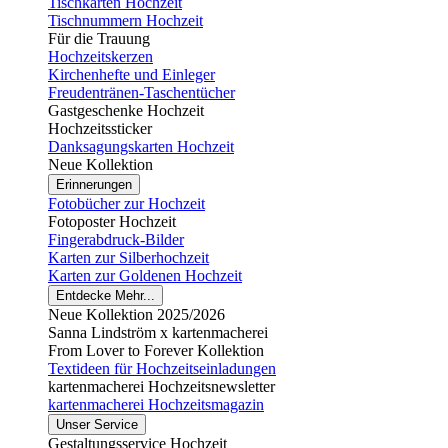
Tischkarten Hochzeit
Tischnummern Hochzeit
Für die Trauung
Hochzeitskerzen
Kirchenhefte und Einleger
Freudentränen-Taschentücher
Gastgeschenke Hochzeit
Hochzeitssticker
Danksagungskarten Hochzeit
Neue Kollektion
Erinnerungen
Fotobücher zur Hochzeit
Fotoposter Hochzeit
Fingerabdruck-Bilder
Karten zur Silberhochzeit
Karten zur Goldenen Hochzeit
Entdecke Mehr...
Neue Kollektion 2025/2026
Sanna Lindström x kartenmacherei
From Lover to Forever Kollektion
Textideen für Hochzeitseinladungen
kartenmacherei Hochzeitsnewsletter
kartenmacherei Hochzeitsmagazin
Unser Service
Gestaltungsservice Hochzeit