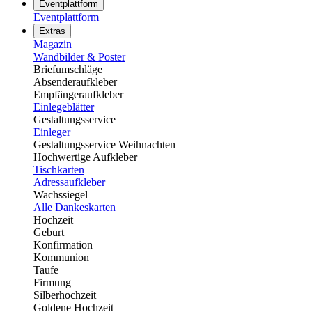
Eventplattform
Eventplattform
Extras
Magazin
Wandbilder & Poster
Briefumschläge
Absenderaufkleber
Empfängeraufkleber
Einlegeblätter
Gestaltungsservice
Einleger
Gestaltungsservice Weihnachten
Hochwertige Aufkleber
Tischkarten
Adressaufkleber
Wachssiegel
Alle Dankeskarten
Hochzeit
Geburt
Konfirmation
Kommunion
Taufe
Firmung
Silberhochzeit
Goldene Hochzeit