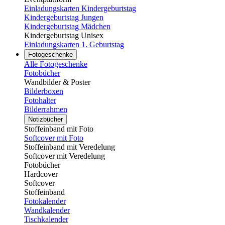
Einladungskarten Kindergeburtstag
Kindergeburtstag Jungen
Kindergeburtstag Mädchen
Kindergeburtstag Unisex
Einladungskarten 1. Geburtstag
Fotogeschenke
Alle Fotogeschenke
Fotobücher
Wandbilder & Poster
Bilderboxen
Fotohalter
Bilderrahmen
Notizbücher
Stoffeinband mit Foto
Softcover mit Foto
Stoffeinband mit Veredelung
Softcover mit Veredelung
Fotobücher
Hardcover
Softcover
Stoffeinband
Fotokalender
Wandkalender
Tischkalender