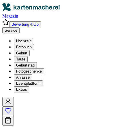
Magazin
Bewertung 4.8/5
Service
Hochzeit
Fotobuch
Geburt
Taufe
Geburtstag
Fotogeschenke
Anlässe
Eventplattform
Extras