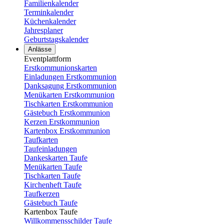
Familienkalender
Terminkalender
Küchenkalender
Jahresplaner
Geburtstagskalender
Anlässe
Eventplattform
Erstkommunionskarten
Einladungen Erstkommunion
Danksagung Erstkommunion
Menükarten Erstkommunion
Tischkarten Erstkommunion
Gästebuch Erstkommunion
Kerzen Erstkommunion
Kartenbox Erstkommunion
Taufkarten
Taufeinladungen
Dankeskarten Taufe
Menükarten Taufe
Tischkarten Taufe
Kirchenheft Taufe
Taufkerzen
Gästebuch Taufe
Kartenbox Taufe
Willkommensschilder Taufe