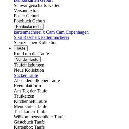
Dankeskarten Geburt
Schwangerschafts-Karten
Versandextras
Poster Geburt
Fotobuch Geburt
Entdecke mehr
kartenmacherei x Cam Cam Copenhagen
Sissi Rasche x kartenmacherei
Sternzeichen Kollektion
Taufe
Rund um die Taufe
Vor der Taufe
Taufeinladungen
Neue Kollektion
Sticker Taufe
Absenderaufkleber Taufe
Eventplattform
Am Tag der Taufe
Taufkerzen
Kirchenheft Taufe
Menükarten Taufe
Tischkarten Taufe
Willkommensschilder Taufe
Gästebuch Taufe
Kartenbox Taufe