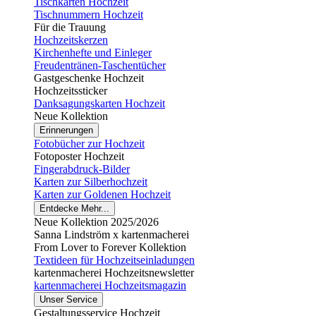
Tischkarten Hochzeit
Tischnummern Hochzeit
Für die Trauung
Hochzeitskerzen
Kirchenhefte und Einleger
Freudentränen-Taschentücher
Gastgeschenke Hochzeit
Hochzeitssticker
Danksagungskarten Hochzeit
Neue Kollektion
Erinnerungen
Fotobücher zur Hochzeit
Fotoposter Hochzeit
Fingerabdruck-Bilder
Karten zur Silberhochzeit
Karten zur Goldenen Hochzeit
Entdecke Mehr...
Neue Kollektion 2025/2026
Sanna Lindström x kartenmacherei
From Lover to Forever Kollektion
Textideen für Hochzeitseinladungen
kartenmacherei Hochzeitsnewsletter
kartenmacherei Hochzeitsmagazin
Unser Service
Gestaltungsservice Hochzeit