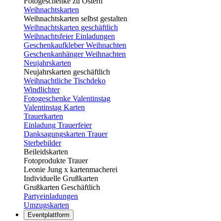
Fotogeschenke zu Ostern
Weihnachtskarten
Weihnachtskarten selbst gestalten
Weihnachtskarten geschäftlich
Weihnachtsfeier Einladungen
Geschenkaufkleber Weihnachten
Geschenkanhänger Weihnachten
Neujahrskarten
Neujahrskarten geschäftlich
Weihnachtliche Tischdeko
Windlichter
Fotogeschenke Valentinstag
Valentinstag Karten
Trauerkarten
Einladung Trauerfeier
Danksagungskarten Trauer
Sterbebilder
Beileidskarten
Fotoprodukte Trauer
Leonie Jung x kartenmacherei
Individuelle Grußkarten
Grußkarten Geschäftlich
Partyeinladungen
Umzugskarten
Eventplattform