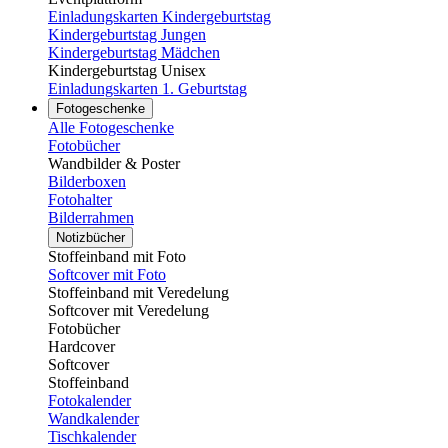
Einladungskarten Kindergeburtstag
Kindergeburtstag Jungen
Kindergeburtstag Mädchen
Kindergeburtstag Unisex
Einladungskarten 1. Geburtstag
Fotogeschenke
Alle Fotogeschenke
Fotobücher
Wandbilder & Poster
Bilderboxen
Fotohalter
Bilderrahmen
Notizbücher
Stoffeinband mit Foto
Softcover mit Foto
Stoffeinband mit Veredelung
Softcover mit Veredelung
Fotobücher
Hardcover
Softcover
Stoffeinband
Fotokalender
Wandkalender
Tischkalender