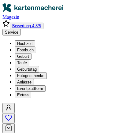
Magazin
Bewertung 4.8/5
Service
Hochzeit
Fotobuch
Geburt
Taufe
Geburtstag
Fotogeschenke
Anlässe
Eventplattform
Extras