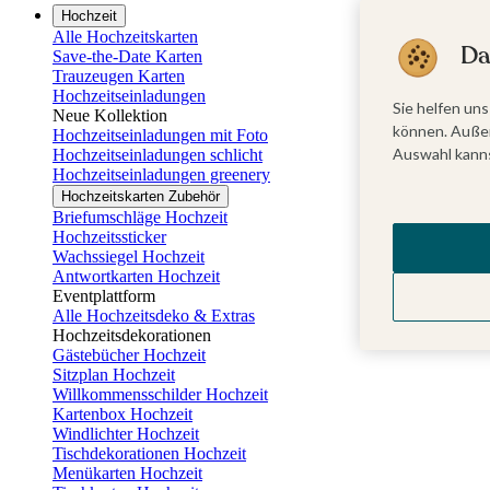
Hochzeit
Alle Hochzeitskarten
Da
Save-the-Date Karten
Trauzeugen Karten
Hochzeitseinladungen
Sie helfen uns
Neue Kollektion
können. Außer
Hochzeitseinladungen mit Foto
Auswahl kanns
Hochzeitseinladungen schlicht
Hochzeitseinladungen greenery
Hochzeitskarten Zubehör
Briefumschläge Hochzeit
Hochzeitssticker
Wachssiegel Hochzeit
Antwortkarten Hochzeit
Eventplattform
Alle Hochzeitsdeko & Extras
Hochzeitsdekorationen
Gästebücher Hochzeit
Sitzplan Hochzeit
Willkommensschilder Hochzeit
Kartenbox Hochzeit
Windlichter Hochzeit
Tischdekorationen Hochzeit
Menükarten Hochzeit