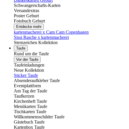
Dankeskarten Geburt
Schwangerschafts-Karten
Versandextras
Poster Geburt
Fotobuch Geburt
Entdecke mehr
kartenmacherei x Cam Cam Copenhagen
Sissi Rasche x kartenmacherei
Sternzeichen Kollektion
Taufe
Rund um die Taufe
Vor der Taufe
Taufeinladungen
Neue Kollektion
Sticker Taufe
Absenderaufkleber Taufe
Eventplattform
Am Tag der Taufe
Taufkerzen
Kirchenheft Taufe
Menükarten Taufe
Tischkarten Taufe
Willkommensschilder Taufe
Gästebuch Taufe
Kartenbox Taufe