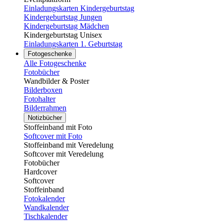
Einladungskarten Kindergeburtstag
Kindergeburtstag Jungen
Kindergeburtstag Mädchen
Kindergeburtstag Unisex
Einladungskarten 1. Geburtstag
Fotogeschenke
Alle Fotogeschenke
Fotobücher
Wandbilder & Poster
Bilderboxen
Fotohalter
Bilderrahmen
Notizbücher
Stoffeinband mit Foto
Softcover mit Foto
Stoffeinband mit Veredelung
Softcover mit Veredelung
Fotobücher
Hardcover
Softcover
Stoffeinband
Fotokalender
Wandkalender
Tischkalender