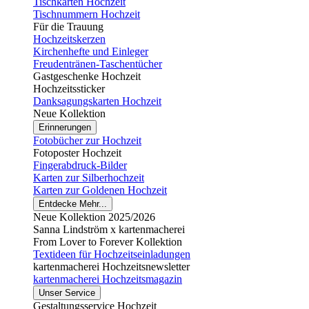
Tischkarten Hochzeit
Tischnummern Hochzeit
Für die Trauung
Hochzeitskerzen
Kirchenhefte und Einleger
Freudentränen-Taschentücher
Gastgeschenke Hochzeit
Hochzeitssticker
Danksagungskarten Hochzeit
Neue Kollektion
Erinnerungen
Fotobücher zur Hochzeit
Fotoposter Hochzeit
Fingerabdruck-Bilder
Karten zur Silberhochzeit
Karten zur Goldenen Hochzeit
Entdecke Mehr...
Neue Kollektion 2025/2026
Sanna Lindström x kartenmacherei
From Lover to Forever Kollektion
Textideen für Hochzeitseinladungen
kartenmacherei Hochzeitsnewsletter
kartenmacherei Hochzeitsmagazin
Unser Service
Gestaltungsservice Hochzeit