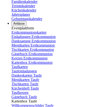
Familienkalender
Terminkalender
Küchenkalender
Jahresplaner
Geburtstagskalender
Anlässe
Eventplattform
Erstkommunionskarten
Einladungen Erstkommunion
Danksagung Erstkommunion
Menükarten Erstkommunion
Tischkarten Erstkommunion
Gästebuch Erstkommunion
Kerzen Erstkommunion
Kartenbox Erstkommunion
Taufkarten
Taufeinladungen
Dankeskarten Taufe
Menükarten Taufe
Tischkarten Taufe
Kirchenheft Taufe
Taufkerzen
Gästebuch Taufe
Kartenbox Taufe
Willkommensschilder Taufe