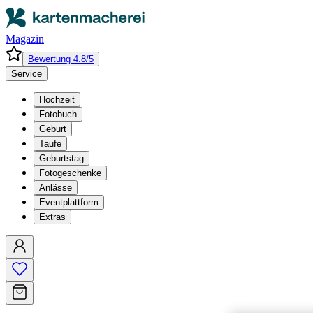
Magazin
Bewertung 4.8/5
Service
Hochzeit
Fotobuch
Geburt
Taufe
Geburtstag
Fotogeschenke
Anlässe
Eventplattform
Extras