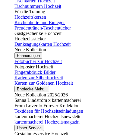
Tischkarten Hochzeit
Tischnummern Hochzeit
Für die Trauung
Hochzeitskerzen
Kirchenhefte und Einleger
Freudentränen-Taschentücher
Gastgeschenke Hochzeit
Hochzeitssticker
Danksagungskarten Hochzeit
Neue Kollektion
Erinnerungen
Fotobücher zur Hochzeit
Fotoposter Hochzeit
Fingerabdruck-Bilder
Karten zur Silberhochzeit
Karten zur Goldenen Hochzeit
Entdecke Mehr...
Neue Kollektion 2025/2026
Sanna Lindström x kartenmacherei
From Lover to Forever Kollektion
Textideen für Hochzeitseinladungen
kartenmacherei Hochzeitsnewsletter
kartenmacherei Hochzeitsmagazin
Unser Service
Gestaltungsservice Hochzeit