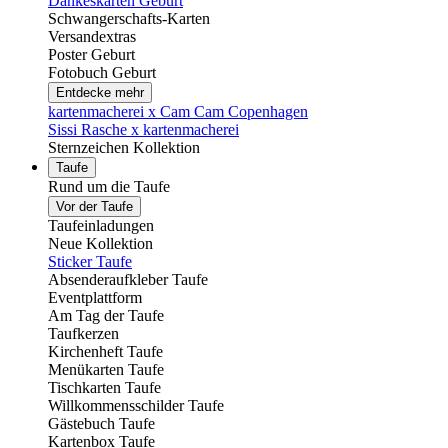
Dankeskarten Geburt
Schwangerschafts-Karten
Versandextras
Poster Geburt
Fotobuch Geburt
Entdecke mehr
kartenmacherei x Cam Cam Copenhagen
Sissi Rasche x kartenmacherei
Sternzeichen Kollektion
Taufe
Rund um die Taufe
Vor der Taufe
Taufeinladungen
Neue Kollektion
Sticker Taufe
Absenderaufkleber Taufe
Eventplattform
Am Tag der Taufe
Taufkerzen
Kirchenheft Taufe
Menükarten Taufe
Tischkarten Taufe
Willkommensschilder Taufe
Gästebuch Taufe
Kartenbox Taufe