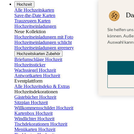
Hochzeit
Alle Hochzeitskarten
Da
Save-the-Date Karten
Trauzeugen Karten
Hochzeitseinladungen
Sie helfen uns
Neue Kollektion
können. Außer
Hochzeitseinladungen mit Foto
Auswahl kanns
Hochzeitseinladungen schlicht
Hochzeitseinladungen greenery
Hochzeitskarten Zubehör
Briefumschläge Hochzeit
Hochzeitssticker
Wachssiegel Hochzeit
Antwortkarten Hochzeit
Eventplattform
Alle Hochzeitsdeko & Extras
Hochzeitsdekorationen
Gästebücher Hochzeit
Sitzplan Hochzeit
Willkommensschilder Hochzeit
Kartenbox Hochzeit
Windlichter Hochzeit
Tischdekorationen Hochzeit
Menükarten Hochzeit