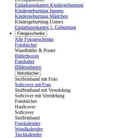
Einladungskarten Kindergeburtstag
Kindergeburtstag Jungen
Kindergeburtstag Mädchen
Kindergeburtstag Unisex
Einladungskarten 1. Geburtstag
Fotogeschenke
Alle Fotogeschenke
Fotobücher
Wandbilder & Poster
Bilderboxen
Fotohalter
Bilderrahmen
Notizbücher
Stoffeinband mit Foto
Softcover mit Foto
Stoffeinband mit Veredelung
Softcover mit Veredelung
Fotobücher
Hardcover
Softcover
Stoffeinband
Fotokalender
Wandkalender
Tischkalender