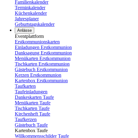
Familienkalender
Terminkalender
Küchenkalender
Jahresplaner
Geburtstagskalender
Anlässe
Eventplattform
Erstkommunionskarten
Einladungen Erstkommunion
Danksagung Erstkommunion
Menükarten Erstkommunion
Tischkarten Erstkommunion
Gästebuch Erstkommunion
Kerzen Erstkommunion
Kartenbox Erstkommunion
Taufkarten
Taufeinladungen
Dankeskarten Taufe
Menükarten Taufe
Tischkarten Taufe
Kirchenheft Taufe
Taufkerzen
Gästebuch Taufe
Kartenbox Taufe
Willkommensschilder Taufe