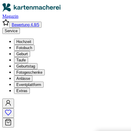
Magazin
Bewertung 4.8/5
Service
Hochzeit
Fotobuch
Geburt
Taufe
Geburtstag
Fotogeschenke
Anlässe
Eventplattform
Extras