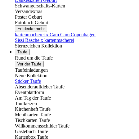
Dankeskarten Geburt
Schwangerschafts-Karten
Versandextras
Poster Geburt
Fotobuch Geburt
Entdecke mehr
kartenmacherei x Cam Cam Copenhagen
Sissi Rasche x kartenmacherei
Sternzeichen Kollektion
Taufe
Rund um die Taufe
Vor der Taufe
Taufeinladungen
Neue Kollektion
Sticker Taufe
Absenderaufkleber Taufe
Eventplattform
Am Tag der Taufe
Taufkerzen
Kirchenheft Taufe
Menükarten Taufe
Tischkarten Taufe
Willkommensschilder Taufe
Gästebuch Taufe
Kartenbox Taufe