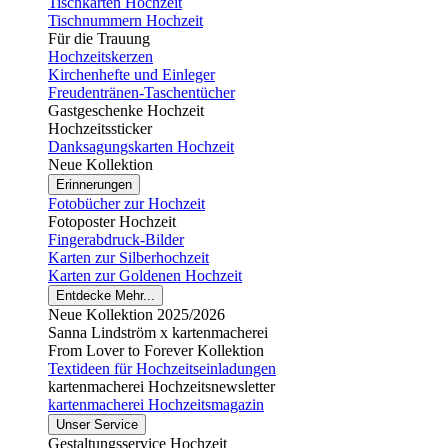
Tischkarten Hochzeit
Tischnummern Hochzeit
Für die Trauung
Hochzeitskerzen
Kirchenhefte und Einleger
Freudentränen-Taschentücher
Gastgeschenke Hochzeit
Hochzeitssticker
Danksagungskarten Hochzeit
Neue Kollektion
Erinnerungen
Fotobücher zur Hochzeit
Fotoposter Hochzeit
Fingerabdruck-Bilder
Karten zur Silberhochzeit
Karten zur Goldenen Hochzeit
Entdecke Mehr...
Neue Kollektion 2025/2026
Sanna Lindström x kartenmacherei
From Lover to Forever Kollektion
Textideen für Hochzeitseinladungen
kartenmacherei Hochzeitsnewsletter
kartenmacherei Hochzeitsmagazin
Unser Service
Gestaltungsservice Hochzeit