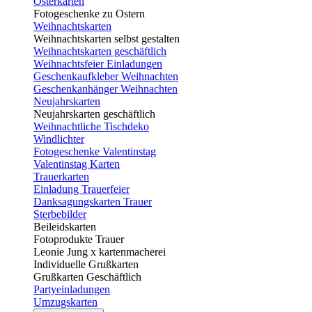
Osterkarten
Fotogeschenke zu Ostern
Weihnachtskarten
Weihnachtskarten selbst gestalten
Weihnachtskarten geschäftlich
Weihnachtsfeier Einladungen
Geschenkaufkleber Weihnachten
Geschenkanhänger Weihnachten
Neujahrskarten
Neujahrskarten geschäftlich
Weihnachtliche Tischdeko
Windlichter
Fotogeschenke Valentinstag
Valentinstag Karten
Trauerkarten
Einladung Trauerfeier
Danksagungskarten Trauer
Sterbebilder
Beileidskarten
Fotoprodukte Trauer
Leonie Jung x kartenmacherei
Individuelle Grußkarten
Grußkarten Geschäftlich
Partyeinladungen
Umzugskarten