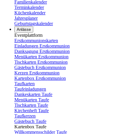
Familienkalender
Terminkalender
Küchenkalender
Jahresplaner
Geburtstagskalender
Anlässe
Eventplattform
Erstkommunionskarten
Einladungen Erstkommunion
Danksagung Erstkommunion
Menükarten Erstkommunion
Tischkarten Erstkommunion
Gästebuch Erstkommunion
Kerzen Erstkommunion
Kartenbox Erstkommunion
Taufkarten
Taufeinladungen
Dankeskarten Taufe
Menükarten Taufe
Tischkarten Taufe
Kirchenheft Taufe
Taufkerzen
Gästebuch Taufe
Kartenbox Taufe
Willkommensschilder Taufe