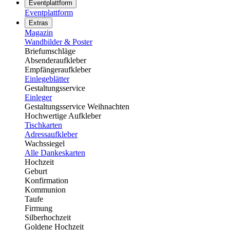
Eventplattform
Eventplattform
Extras
Magazin
Wandbilder & Poster
Briefumschläge
Absenderaufkleber
Empfängeraufkleber
Einlegeblätter
Gestaltungsservice
Einleger
Gestaltungsservice Weihnachten
Hochwertige Aufkleber
Tischkarten
Adressaufkleber
Wachssiegel
Alle Dankeskarten
Hochzeit
Geburt
Konfirmation
Kommunion
Taufe
Firmung
Silberhochzeit
Goldene Hochzeit