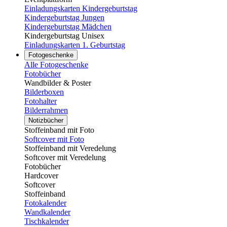
Einladungskarten Kindergeburtstag
Kindergeburtstag Jungen
Kindergeburtstag Mädchen
Kindergeburtstag Unisex
Einladungskarten 1. Geburtstag
Fotogeschenke
Alle Fotogeschenke
Fotobücher
Wandbilder & Poster
Bilderboxen
Fotohalter
Bilderrahmen
Notizbücher
Stoffeinband mit Foto
Softcover mit Foto
Stoffeinband mit Veredelung
Softcover mit Veredelung
Fotobücher
Hardcover
Softcover
Stoffeinband
Fotokalender
Wandkalender
Tischkalender