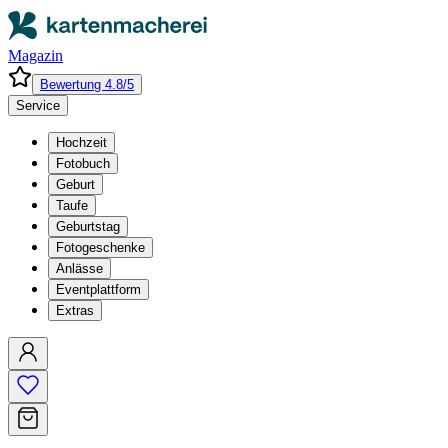
Magazin
Bewertung 4.8/5
Service
Hochzeit
Fotobuch
Geburt
Taufe
Geburtstag
Fotogeschenke
Anlässe
Eventplattform
Extras