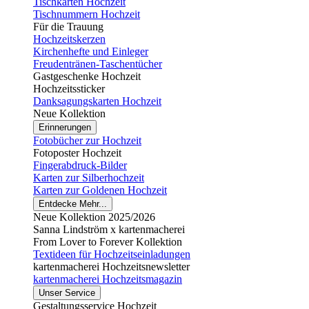
Tischkarten Hochzeit
Tischnummern Hochzeit
Für die Trauung
Hochzeitskerzen
Kirchenhefte und Einleger
Freudentränen-Taschentücher
Gastgeschenke Hochzeit
Hochzeitssticker
Danksagungskarten Hochzeit
Neue Kollektion
Erinnerungen
Fotobücher zur Hochzeit
Fotoposter Hochzeit
Fingerabdruck-Bilder
Karten zur Silberhochzeit
Karten zur Goldenen Hochzeit
Entdecke Mehr...
Neue Kollektion 2025/2026
Sanna Lindström x kartenmacherei
From Lover to Forever Kollektion
Textideen für Hochzeitseinladungen
kartenmacherei Hochzeitsnewsletter
kartenmacherei Hochzeitsmagazin
Unser Service
Gestaltungsservice Hochzeit