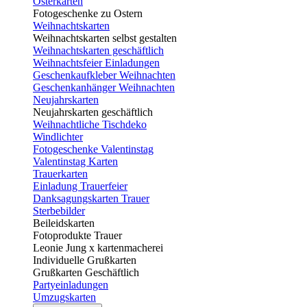
Osterkarten
Fotogeschenke zu Ostern
Weihnachtskarten
Weihnachtskarten selbst gestalten
Weihnachtskarten geschäftlich
Weihnachtsfeier Einladungen
Geschenkaufkleber Weihnachten
Geschenkanhänger Weihnachten
Neujahrskarten
Neujahrskarten geschäftlich
Weihnachtliche Tischdeko
Windlichter
Fotogeschenke Valentinstag
Valentinstag Karten
Trauerkarten
Einladung Trauerfeier
Danksagungskarten Trauer
Sterbebilder
Beileidskarten
Fotoprodukte Trauer
Leonie Jung x kartenmacherei
Individuelle Grußkarten
Grußkarten Geschäftlich
Partyeinladungen
Umzugskarten