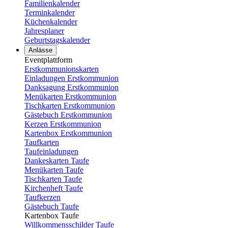
Familienkalender
Terminkalender
Küchenkalender
Jahresplaner
Geburtstagskalender
Anlässe
Eventplattform
Erstkommunionskarten
Einladungen Erstkommunion
Danksagung Erstkommunion
Menükarten Erstkommunion
Tischkarten Erstkommunion
Gästebuch Erstkommunion
Kerzen Erstkommunion
Kartenbox Erstkommunion
Taufkarten
Taufeinladungen
Dankeskarten Taufe
Menükarten Taufe
Tischkarten Taufe
Kirchenheft Taufe
Taufkerzen
Gästebuch Taufe
Kartenbox Taufe
Willkommensschilder Taufe