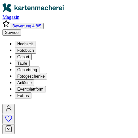
Magazin
Bewertung 4.8/5
Service
Hochzeit
Fotobuch
Geburt
Taufe
Geburtstag
Fotogeschenke
Anlässe
Eventplattform
Extras