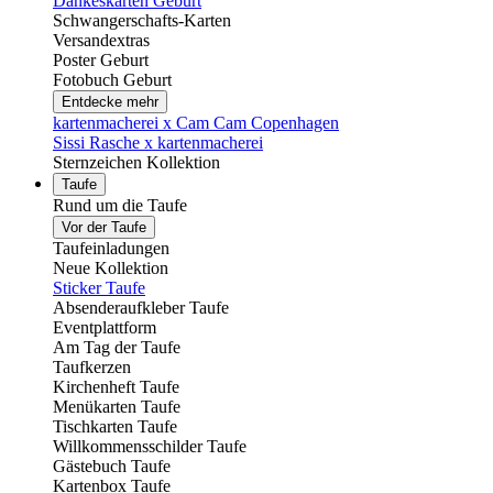
Dankeskarten Geburt
Schwangerschafts-Karten
Versandextras
Poster Geburt
Fotobuch Geburt
Entdecke mehr
kartenmacherei x Cam Cam Copenhagen
Sissi Rasche x kartenmacherei
Sternzeichen Kollektion
Taufe
Rund um die Taufe
Vor der Taufe
Taufeinladungen
Neue Kollektion
Sticker Taufe
Absenderaufkleber Taufe
Eventplattform
Am Tag der Taufe
Taufkerzen
Kirchenheft Taufe
Menükarten Taufe
Tischkarten Taufe
Willkommensschilder Taufe
Gästebuch Taufe
Kartenbox Taufe