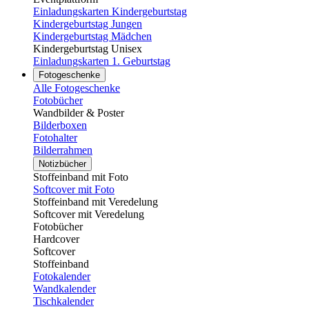
Einladungskarten Kindergeburtstag
Kindergeburtstag Jungen
Kindergeburtstag Mädchen
Kindergeburtstag Unisex
Einladungskarten 1. Geburtstag
Fotogeschenke
Alle Fotogeschenke
Fotobücher
Wandbilder & Poster
Bilderboxen
Fotohalter
Bilderrahmen
Notizbücher
Stoffeinband mit Foto
Softcover mit Foto
Stoffeinband mit Veredelung
Softcover mit Veredelung
Fotobücher
Hardcover
Softcover
Stoffeinband
Fotokalender
Wandkalender
Tischkalender