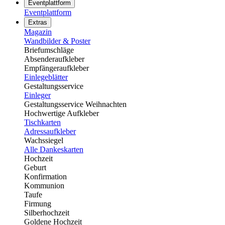
Eventplattform
Eventplattform
Extras
Magazin
Wandbilder & Poster
Briefumschläge
Absenderaufkleber
Empfängeraufkleber
Einlegeblätter
Gestaltungsservice
Einleger
Gestaltungsservice Weihnachten
Hochwertige Aufkleber
Tischkarten
Adressaufkleber
Wachssiegel
Alle Dankeskarten
Hochzeit
Geburt
Konfirmation
Kommunion
Taufe
Firmung
Silberhochzeit
Goldene Hochzeit