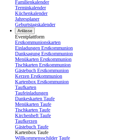
Familienkalender
Terminkalender
Küchenkalender
Jahresplaner
Geburtstagskalender
Anlässe
Eventplattform
Erstkommunionskarten
Einladungen Erstkommunion
Danksagung Erstkommunion
Menükarten Erstkommunion
Tischkarten Erstkommunion
Gästebuch Erstkommunion
Kerzen Erstkommunion
Kartenbox Erstkommunion
Taufkarten
Taufeinladungen
Dankeskarten Taufe
Menükarten Taufe
Tischkarten Taufe
Kirchenheft Taufe
Taufkerzen
Gästebuch Taufe
Kartenbox Taufe
Willkommensschilder Taufe