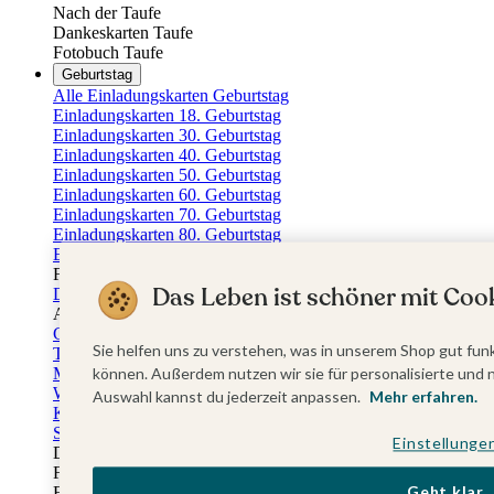
Nach der Taufe
Dankeskarten Taufe
Fotobuch Taufe
Geburtstag
Alle Einladungskarten Geburtstag
Einladungskarten 18. Geburtstag
Einladungskarten 30. Geburtstag
Einladungskarten 40. Geburtstag
Einladungskarten 50. Geburtstag
Einladungskarten 60. Geburtstag
Einladungskarten 70. Geburtstag
Einladungskarten 80. Geburtstag
Einladungskarten 90. Geburtstag
Für jedes Alter
Das Leben ist schöner mit Cook
Doppelgeburtstag Einladungen
Alle Geburtstagsextras
Gästebücher Geburtstag
Sie helfen uns zu verstehen, was in unserem Shop gut funk
Tischkarten Geburtstag
Menükarten Geburtstag
können. Außerdem nutzen wir sie für personalisierte und 
Weinetiketten Geburtstag
Auswahl kannst du jederzeit anpassen.
Mehr erfahren.
Kartenbox Geburtstag
Save the Date Karten
Einstellunge
Dankeskarten Geburtstag
Fotobuch Geburtstag
Geht klar
Eventplattform