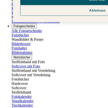
Einladungskarten Kindergeburtstag
Kindergeburtstag Jungen
Ablehnen
Kindergeburtstag Mädchen
Kindergeburtstag Unisex
Einladungskarten 1. Geburtstag
Fotogeschenke
Alle Fotogeschenke
Fotobücher
Wandbilder & Poster
Bilderboxen
Fotohalter
Bilderrahmen
Notizbücher
Stoffeinband mit Foto
Softcover mit Foto
Stoffeinband mit Veredelung
Softcover mit Veredelung
Fotobücher
Hardcover
Softcover
Stoffeinband
Fotokalender
Wandkalender
Tischkalender