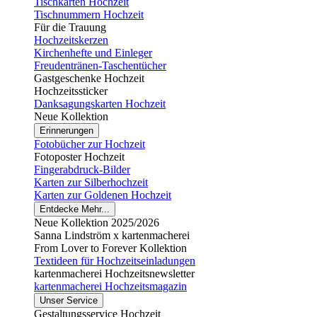
Tischkarten Hochzeit
Tischnummern Hochzeit
Für die Trauung
Hochzeitskerzen
Kirchenhefte und Einleger
Freudentränen-Taschentücher
Gastgeschenke Hochzeit
Hochzeitssticker
Danksagungskarten Hochzeit
Neue Kollektion
Erinnerungen
Fotobücher zur Hochzeit
Fotoposter Hochzeit
Fingerabdruck-Bilder
Karten zur Silberhochzeit
Karten zur Goldenen Hochzeit
Entdecke Mehr...
Neue Kollektion 2025/2026
Sanna Lindström x kartenmacherei
From Lover to Forever Kollektion
Textideen für Hochzeitseinladungen
kartenmacherei Hochzeitsnewsletter
kartenmacherei Hochzeitsmagazin
Unser Service
Gestaltungsservice Hochzeit