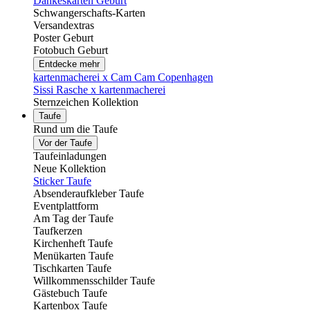
Dankeskarten Geburt
Schwangerschafts-Karten
Versandextras
Poster Geburt
Fotobuch Geburt
Entdecke mehr
kartenmacherei x Cam Cam Copenhagen
Sissi Rasche x kartenmacherei
Sternzeichen Kollektion
Taufe
Rund um die Taufe
Vor der Taufe
Taufeinladungen
Neue Kollektion
Sticker Taufe
Absenderaufkleber Taufe
Eventplattform
Am Tag der Taufe
Taufkerzen
Kirchenheft Taufe
Menükarten Taufe
Tischkarten Taufe
Willkommensschilder Taufe
Gästebuch Taufe
Kartenbox Taufe