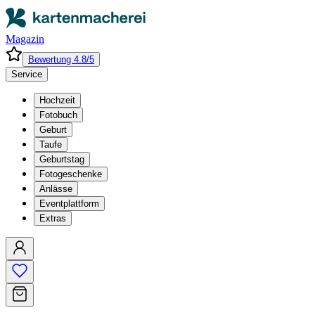
Magazin
Bewertung 4.8/5
Service
Hochzeit
Fotobuch
Geburt
Taufe
Geburtstag
Fotogeschenke
Anlässe
Eventplattform
Extras