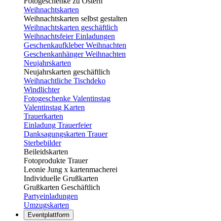
Fotogeschenke zu Ostern
Weihnachtskarten
Weihnachtskarten selbst gestalten
Weihnachtskarten geschäftlich
Weihnachtsfeier Einladungen
Geschenkaufkleber Weihnachten
Geschenkanhänger Weihnachten
Neujahrskarten
Neujahrskarten geschäftlich
Weihnachtliche Tischdeko
Windlichter
Fotogeschenke Valentinstag
Valentinstag Karten
Trauerkarten
Einladung Trauerfeier
Danksagungskarten Trauer
Sterbebilder
Beileidskarten
Fotoprodukte Trauer
Leonie Jung x kartenmacherei
Individuelle Grußkarten
Grußkarten Geschäftlich
Partyeinladungen
Umzugskarten
Eventplattform