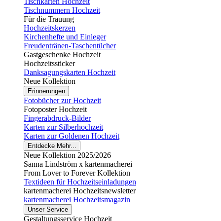
Tischkarten Hochzeit
Tischnummern Hochzeit
Für die Trauung
Hochzeitskerzen
Kirchenhefte und Einleger
Freudentränen-Taschentücher
Gastgeschenke Hochzeit
Hochzeitssticker
Danksagungskarten Hochzeit
Neue Kollektion
Erinnerungen
Fotobücher zur Hochzeit
Fotoposter Hochzeit
Fingerabdruck-Bilder
Karten zur Silberhochzeit
Karten zur Goldenen Hochzeit
Entdecke Mehr...
Neue Kollektion 2025/2026
Sanna Lindström x kartenmacherei
From Lover to Forever Kollektion
Textideen für Hochzeitseinladungen
kartenmacherei Hochzeitsnewsletter
kartenmacherei Hochzeitsmagazin
Unser Service
Gestaltungsservice Hochzeit