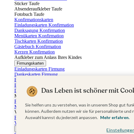
Sticker Taufe
Absenderaufkleber Taufe
Fotobuch Taufe
Konfirmationskarten
Einladungskarten Konfirmation
Danksagung Konfirmation
Menükarten Konfirmation
Tischkarten Konfirmation
Gästebuch Konfirmation
Kerzen Konfirmation
Aufkleber zum Anlass Ihres Kindes
Firmungskarten
Einladungskarten Firmung
Dankeskarten Firmung
Einschulungskarten
Einladungskarten Einschulung
Das Leben ist schöner mit Cook
Danksagung Einschulung
Muttertag
Fotogeschenke Muttertag
Sie helfen uns zu verstehen, was in unserem Shop gut funk
Muttertagskarten
können. Außerdem nutzen wir sie für personalisierte und 
Vatertag
Fotogeschenke Vatertag
Auswahl kannst du jederzeit anpassen.
Mehr erfahren.
Vatertagskarten
Ostern
Einstellunge