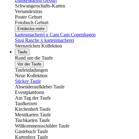
Dankeskarten Geburt
Schwangerschafts-Karten
Versandextras
Poster Geburt
Fotobuch Geburt
Entdecke mehr
kartenmacherei x Cam Cam Copenhagen
Sissi Rasche x kartenmacherei
Sternzeichen Kollektion
Taufe
Rund um die Taufe
Vor der Taufe
Taufeinladungen
Neue Kollektion
Sticker Taufe
Absenderaufkleber Taufe
Eventplattform
Am Tag der Taufe
Taufkerzen
Kirchenheft Taufe
Menükarten Taufe
Tischkarten Taufe
Willkommensschilder Taufe
Gästebuch Taufe
Kartenbox Taufe