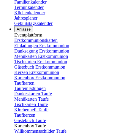
Familienkalender
Terminkalender
Küchenkalender
Jahresplaner
Geburtstagskalender
Anlässe
Eventplattform
Erstkommunionskarten
Einladungen Erstkommunion
Danksagung Erstkommunion
Menükarten Erstkommunion
Tischkarten Erstkommunion
Gästebuch Erstkommunion
Kerzen Erstkommunion
Kartenbox Erstkommunion
Taufkarten
Taufeinladungen
Dankeskarten Taufe
Menükarten Taufe
Tischkarten Taufe
Kirchenheft Taufe
Taufkerzen
Gästebuch Taufe
Kartenbox Taufe
Willkommensschilder Taufe