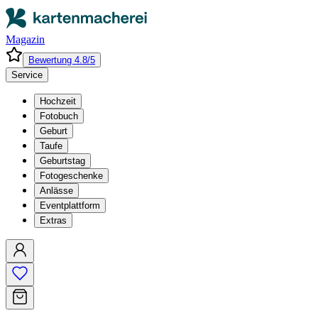
Magazin
Bewertung 4.8/5
Service
Hochzeit
Fotobuch
Geburt
Taufe
Geburtstag
Fotogeschenke
Anlässe
Eventplattform
Extras