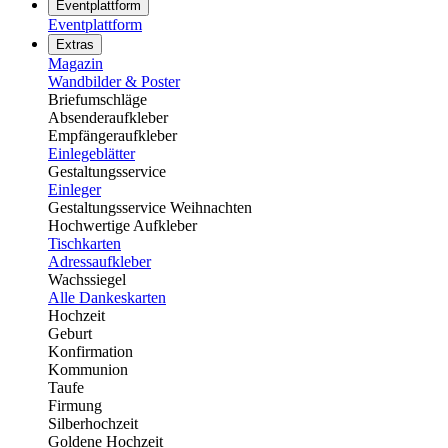
Eventplattform
Eventplattform
Extras
Magazin
Wandbilder & Poster
Briefumschläge
Absenderaufkleber
Empfängeraufkleber
Einlegeblätter
Gestaltungsservice
Einleger
Gestaltungsservice Weihnachten
Hochwertige Aufkleber
Tischkarten
Adressaufkleber
Wachssiegel
Alle Dankeskarten
Hochzeit
Geburt
Konfirmation
Kommunion
Taufe
Firmung
Silberhochzeit
Goldene Hochzeit