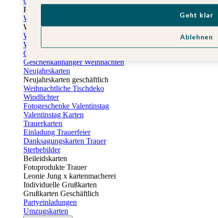
Osterkarten
Fotogeschenke zu Ostern
Geht klar
Weihnachtskarten
Weihnachtskarten selbst gestalten
Weihnachtskarten geschäftlich
Ablehnen
Weihnachtsfeier Einladungen
Geschenkaufkleber Weihnachten
Geschenkanhänger Weihnachten
Neujahrskarten
Neujahrskarten geschäftlich
Weihnachtliche Tischdeko
Windlichter
Fotogeschenke Valentinstag
Valentinstag Karten
Trauerkarten
Einladung Trauerfeier
Danksagungskarten Trauer
Sterbebilder
Beileidskarten
Fotoprodukte Trauer
Leonie Jung x kartenmacherei
Individuelle Grußkarten
Grußkarten Geschäftlich
Partyeinladungen
Umzugskarten