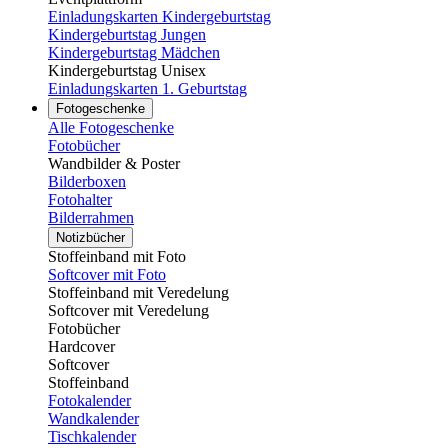
Einladungskarten Kindergeburtstag
Kindergeburtstag Jungen
Kindergeburtstag Mädchen
Kindergeburtstag Unisex
Einladungskarten 1. Geburtstag
Fotogeschenke
Alle Fotogeschenke
Fotobücher
Wandbilder & Poster
Bilderboxen
Fotohalter
Bilderrahmen
Notizbücher
Stoffeinband mit Foto
Softcover mit Foto
Stoffeinband mit Veredelung
Softcover mit Veredelung
Fotobücher
Hardcover
Softcover
Stoffeinband
Fotokalender
Wandkalender
Tischkalender