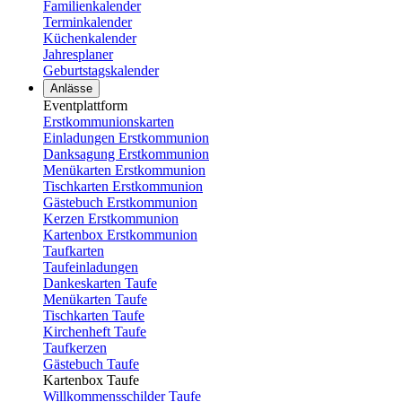
Familienkalender
Terminkalender
Küchenkalender
Jahresplaner
Geburtstagskalender
Anlässe
Eventplattform
Erstkommunionskarten
Einladungen Erstkommunion
Danksagung Erstkommunion
Menükarten Erstkommunion
Tischkarten Erstkommunion
Gästebuch Erstkommunion
Kerzen Erstkommunion
Kartenbox Erstkommunion
Taufkarten
Taufeinladungen
Dankeskarten Taufe
Menükarten Taufe
Tischkarten Taufe
Kirchenheft Taufe
Taufkerzen
Gästebuch Taufe
Kartenbox Taufe
Willkommensschilder Taufe