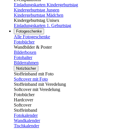
Einladungskarten Kindergeburtstag
Kindergeburtstag Jungen
Kindergeburtstag Mädchen
Kindergeburtstag Unisex
Einladungskarten 1. Geburtstag
Fotogeschenke
Alle Fotogeschenke
Fotobücher
Wandbilder & Poster
Bilderboxen
Fotohalter
Bilderrahmen
Notizbücher
Stoffeinband mit Foto
Softcover mit Foto
Stoffeinband mit Veredelung
Softcover mit Veredelung
Fotobücher
Hardcover
Softcover
Stoffeinband
Fotokalender
Wandkalender
Tischkalender