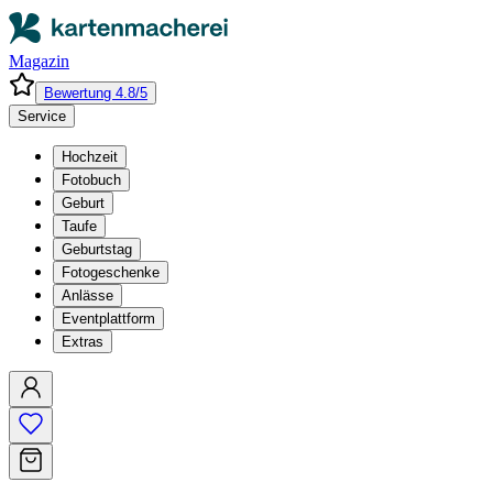
Magazin
Bewertung 4.8/5
Service
Hochzeit
Fotobuch
Geburt
Taufe
Geburtstag
Fotogeschenke
Anlässe
Eventplattform
Extras