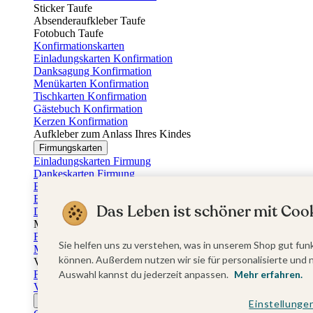
Sticker Taufe
Absenderaufkleber Taufe
Fotobuch Taufe
Konfirmationskarten
Einladungskarten Konfirmation
Danksagung Konfirmation
Menükarten Konfirmation
Tischkarten Konfirmation
Gästebuch Konfirmation
Kerzen Konfirmation
Aufkleber zum Anlass Ihres Kindes
Firmungskarten
Einladungskarten Firmung
Dankeskarten Firmung
Einschulungskarten
Einladungskarten Einschulung
Das Leben ist schöner mit Cook
Danksagung Einschulung
Muttertag
Fotogeschenke Muttertag
Sie helfen uns zu verstehen, was in unserem Shop gut funk
Muttertagskarten
können. Außerdem nutzen wir sie für personalisierte und 
Vatertag
Fotogeschenke Vatertag
Auswahl kannst du jederzeit anpassen.
Mehr erfahren.
Vatertagskarten
Ostern
Einstellunge