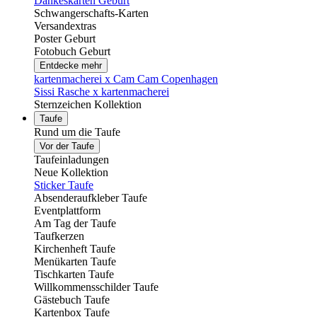
Dankeskarten Geburt
Schwangerschafts-Karten
Versandextras
Poster Geburt
Fotobuch Geburt
Entdecke mehr
kartenmacherei x Cam Cam Copenhagen
Sissi Rasche x kartenmacherei
Sternzeichen Kollektion
Taufe
Rund um die Taufe
Vor der Taufe
Taufeinladungen
Neue Kollektion
Sticker Taufe
Absenderaufkleber Taufe
Eventplattform
Am Tag der Taufe
Taufkerzen
Kirchenheft Taufe
Menükarten Taufe
Tischkarten Taufe
Willkommensschilder Taufe
Gästebuch Taufe
Kartenbox Taufe