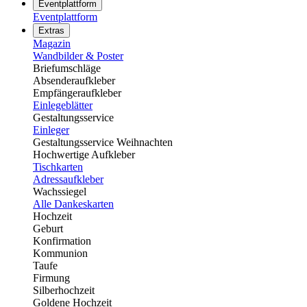
Eventplattform
Eventplattform
Extras
Magazin
Wandbilder & Poster
Briefumschläge
Absenderaufkleber
Empfängeraufkleber
Einlegeblätter
Gestaltungsservice
Einleger
Gestaltungsservice Weihnachten
Hochwertige Aufkleber
Tischkarten
Adressaufkleber
Wachssiegel
Alle Dankeskarten
Hochzeit
Geburt
Konfirmation
Kommunion
Taufe
Firmung
Silberhochzeit
Goldene Hochzeit