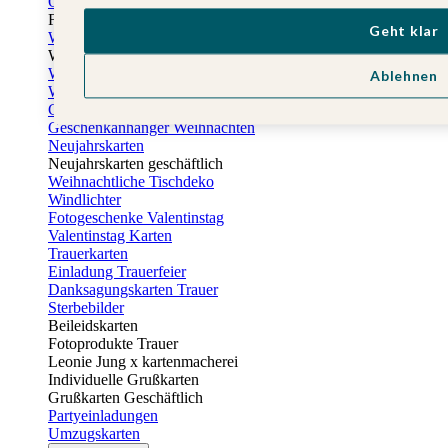
Osterkarten
Fotogeschenke zu Ostern
Geht klar
Weihnachtskarten
Weihnachtskarten selbst gestalten
Weihnachtskarten geschäftlich
Ablehnen
Weihnachtsfeier Einladungen
Geschenkaufkleber Weihnachten
Geschenkanhänger Weihnachten
Neujahrskarten
Neujahrskarten geschäftlich
Weihnachtliche Tischdeko
Windlichter
Fotogeschenke Valentinstag
Valentinstag Karten
Trauerkarten
Einladung Trauerfeier
Danksagungskarten Trauer
Sterbebilder
Beileidskarten
Fotoprodukte Trauer
Leonie Jung x kartenmacherei
Individuelle Grußkarten
Grußkarten Geschäftlich
Partyeinladungen
Umzugskarten