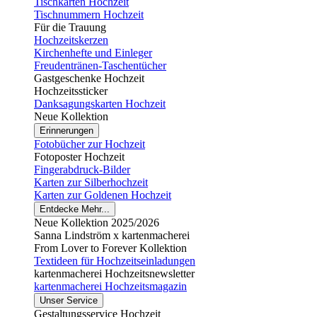
Tischkarten Hochzeit
Tischnummern Hochzeit
Für die Trauung
Hochzeitskerzen
Kirchenhefte und Einleger
Freudentränen-Taschentücher
Gastgeschenke Hochzeit
Hochzeitssticker
Danksagungskarten Hochzeit
Neue Kollektion
Erinnerungen
Fotobücher zur Hochzeit
Fotoposter Hochzeit
Fingerabdruck-Bilder
Karten zur Silberhochzeit
Karten zur Goldenen Hochzeit
Entdecke Mehr...
Neue Kollektion 2025/2026
Sanna Lindström x kartenmacherei
From Lover to Forever Kollektion
Textideen für Hochzeitseinladungen
kartenmacherei Hochzeitsnewsletter
kartenmacherei Hochzeitsmagazin
Unser Service
Gestaltungsservice Hochzeit