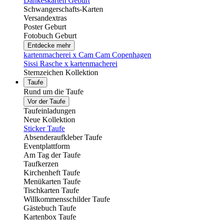
Dankeskarten Geburt
Schwangerschafts-Karten
Versandextras
Poster Geburt
Fotobuch Geburt
Entdecke mehr
kartenmacherei x Cam Cam Copenhagen
Sissi Rasche x kartenmacherei
Sternzeichen Kollektion
Taufe
Rund um die Taufe
Vor der Taufe
Taufeinladungen
Neue Kollektion
Sticker Taufe
Absenderaufkleber Taufe
Eventplattform
Am Tag der Taufe
Taufkerzen
Kirchenheft Taufe
Menükarten Taufe
Tischkarten Taufe
Willkommensschilder Taufe
Gästebuch Taufe
Kartenbox Taufe