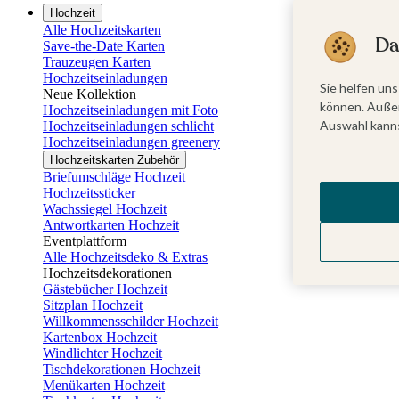
Hochzeit
Alle Hochzeitskarten
Da
Save-the-Date Karten
Trauzeugen Karten
Hochzeitseinladungen
Sie helfen uns
Neue Kollektion
können. Außer
Hochzeitseinladungen mit Foto
Auswahl kanns
Hochzeitseinladungen schlicht
Hochzeitseinladungen greenery
Hochzeitskarten Zubehör
Briefumschläge Hochzeit
Hochzeitssticker
Wachssiegel Hochzeit
Antwortkarten Hochzeit
Eventplattform
Alle Hochzeitsdeko & Extras
Hochzeitsdekorationen
Gästebücher Hochzeit
Sitzplan Hochzeit
Willkommensschilder Hochzeit
Kartenbox Hochzeit
Windlichter Hochzeit
Tischdekorationen Hochzeit
Menükarten Hochzeit