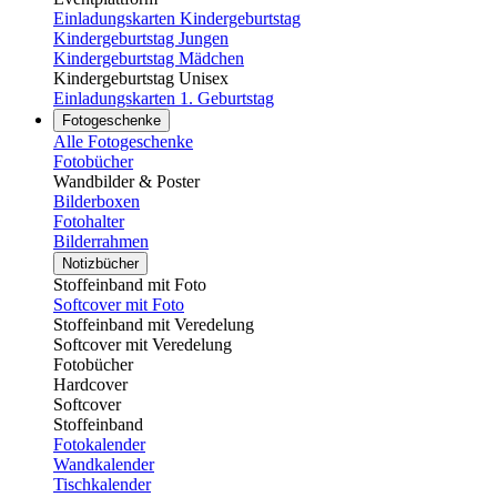
Einladungskarten Kindergeburtstag
Kindergeburtstag Jungen
Kindergeburtstag Mädchen
Kindergeburtstag Unisex
Einladungskarten 1. Geburtstag
Fotogeschenke
Alle Fotogeschenke
Fotobücher
Wandbilder & Poster
Bilderboxen
Fotohalter
Bilderrahmen
Notizbücher
Stoffeinband mit Foto
Softcover mit Foto
Stoffeinband mit Veredelung
Softcover mit Veredelung
Fotobücher
Hardcover
Softcover
Stoffeinband
Fotokalender
Wandkalender
Tischkalender