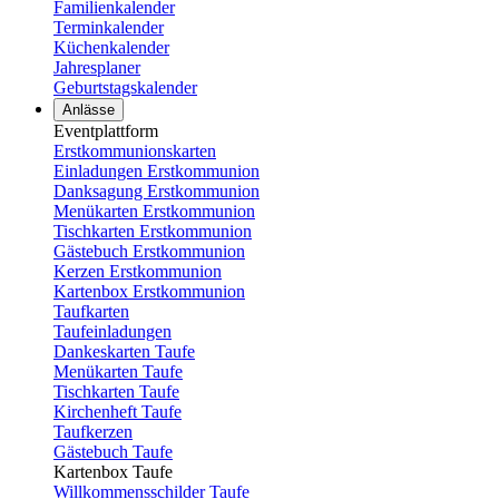
Familienkalender
Terminkalender
Küchenkalender
Jahresplaner
Geburtstagskalender
Anlässe
Eventplattform
Erstkommunionskarten
Einladungen Erstkommunion
Danksagung Erstkommunion
Menükarten Erstkommunion
Tischkarten Erstkommunion
Gästebuch Erstkommunion
Kerzen Erstkommunion
Kartenbox Erstkommunion
Taufkarten
Taufeinladungen
Dankeskarten Taufe
Menükarten Taufe
Tischkarten Taufe
Kirchenheft Taufe
Taufkerzen
Gästebuch Taufe
Kartenbox Taufe
Willkommensschilder Taufe