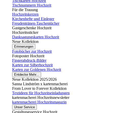
Tischkarten Hochzeit
Tischnummern Hochzeit
Für die Trauung
Hochzeitskerzen
Kirchenhefte und Einleger
Freudentränen-Taschentücher
Gastgeschenke Hochzeit
Hochzeitssticker
Danksagungskarten Hochzeit
Neue Kollektion
Erinnerungen
Fotobücher zur Hochzeit
Fotoposter Hochzeit
Fingerabdruck-Bilder
Karten zur Silberhochzeit
Karten zur Goldenen Hochzeit
Entdecke Mehr...
Neue Kollektion 2025/2026
Sanna Lindström x kartenmacherei
From Lover to Forever Kollektion
Textideen für Hochzeitseinladungen
kartenmacherei Hochzeitsnewsletter
kartenmacherei Hochzeitsmagazin
Unser Service
Gestaltungsservice Hochzeit