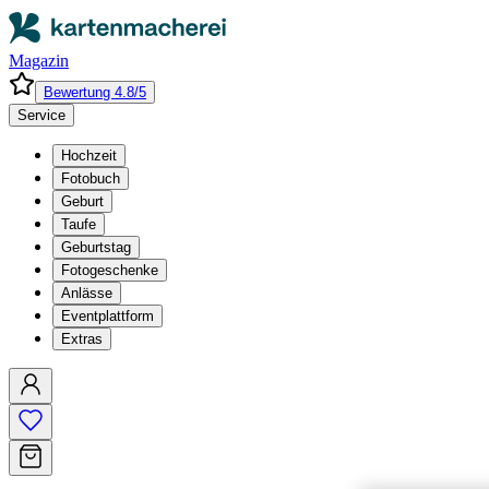
Magazin
Bewertung 4.8/5
Service
Hochzeit
Fotobuch
Geburt
Taufe
Geburtstag
Fotogeschenke
Anlässe
Eventplattform
Extras