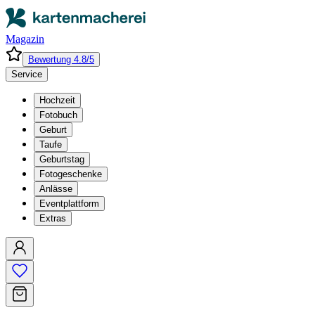
Magazin
Bewertung 4.8/5
Service
Hochzeit
Fotobuch
Geburt
Taufe
Geburtstag
Fotogeschenke
Anlässe
Eventplattform
Extras