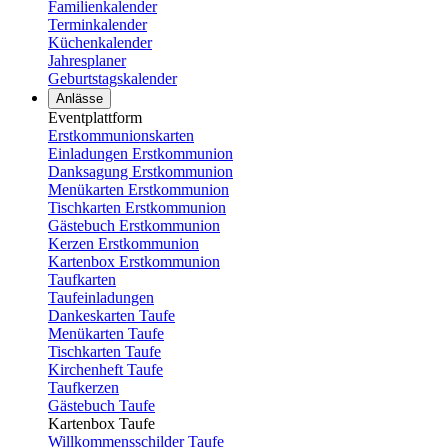
Familienkalender
Terminkalender
Küchenkalender
Jahresplaner
Geburtstagskalender
Anlässe
Eventplattform
Erstkommunionskarten
Einladungen Erstkommunion
Danksagung Erstkommunion
Menükarten Erstkommunion
Tischkarten Erstkommunion
Gästebuch Erstkommunion
Kerzen Erstkommunion
Kartenbox Erstkommunion
Taufkarten
Taufeinladungen
Dankeskarten Taufe
Menükarten Taufe
Tischkarten Taufe
Kirchenheft Taufe
Taufkerzen
Gästebuch Taufe
Kartenbox Taufe
Willkommensschilder Taufe