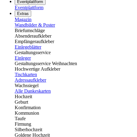
Eventplattform
Eventplattform
Extras
Magazin
Wandbilder & Poster
Briefumschläge
Absenderaufkleber
Empfängeraufkleber
Einlegeblätter
Gestaltungsservice
Einleger
Gestaltungsservice Weihnachten
Hochwertige Aufkleber
Tischkarten
Adressaufkleber
Wachssiegel
Alle Dankeskarten
Hochzeit
Geburt
Konfirmation
Kommunion
Taufe
Firmung
Silberhochzeit
Goldene Hochzeit