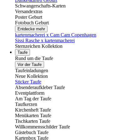
Dankeskarten Geburt
Schwangerschafts-Karten
Versandextras
Poster Geburt
Fotobuch Geburt
Entdecke mehr
kartenmacherei x Cam Cam Copenhagen
Sissi Rasche x kartenmacherei
Sternzeichen Kollektion
Taufe
Rund um die Taufe
Vor der Taufe
Taufeinladungen
Neue Kollektion
Sticker Taufe
Absenderaufkleber Taufe
Eventplattform
Am Tag der Taufe
Taufkerzen
Kirchenheft Taufe
Menükarten Taufe
Tischkarten Taufe
Willkommensschilder Taufe
Gästebuch Taufe
Kartenbox Taufe