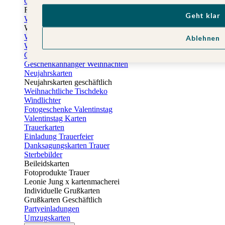
Osterkarten
Fotogeschenke zu Ostern
Geht klar
Weihnachtskarten
Weihnachtskarten selbst gestalten
Weihnachtskarten geschäftlich
Ablehnen
Weihnachtsfeier Einladungen
Geschenkaufkleber Weihnachten
Geschenkanhänger Weihnachten
Neujahrskarten
Neujahrskarten geschäftlich
Weihnachtliche Tischdeko
Windlichter
Fotogeschenke Valentinstag
Valentinstag Karten
Trauerkarten
Einladung Trauerfeier
Danksagungskarten Trauer
Sterbebilder
Beileidskarten
Fotoprodukte Trauer
Leonie Jung x kartenmacherei
Individuelle Grußkarten
Grußkarten Geschäftlich
Partyeinladungen
Umzugskarten