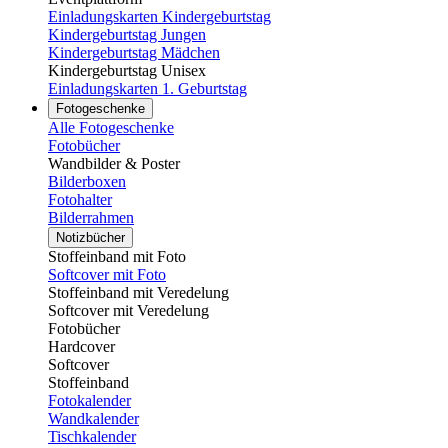
Einladungskarten Kindergeburtstag
Kindergeburtstag Jungen
Kindergeburtstag Mädchen
Kindergeburtstag Unisex
Einladungskarten 1. Geburtstag
Fotogeschenke
Alle Fotogeschenke
Fotobücher
Wandbilder & Poster
Bilderboxen
Fotohalter
Bilderrahmen
Notizbücher
Stoffeinband mit Foto
Softcover mit Foto
Stoffeinband mit Veredelung
Softcover mit Veredelung
Fotobücher
Hardcover
Softcover
Stoffeinband
Fotokalender
Wandkalender
Tischkalender