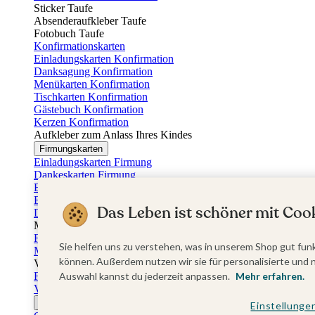
Sticker Taufe
Absenderaufkleber Taufe
Fotobuch Taufe
Konfirmationskarten
Einladungskarten Konfirmation
Danksagung Konfirmation
Menükarten Konfirmation
Tischkarten Konfirmation
Gästebuch Konfirmation
Kerzen Konfirmation
Aufkleber zum Anlass Ihres Kindes
Firmungskarten
Einladungskarten Firmung
Dankeskarten Firmung
Einschulungskarten
Einladungskarten Einschulung
Das Leben ist schöner mit Cook
Danksagung Einschulung
Muttertag
Fotogeschenke Muttertag
Sie helfen uns zu verstehen, was in unserem Shop gut funk
Muttertagskarten
können. Außerdem nutzen wir sie für personalisierte und 
Vatertag
Fotogeschenke Vatertag
Auswahl kannst du jederzeit anpassen.
Mehr erfahren.
Vatertagskarten
Ostern
Einstellunge