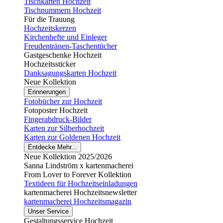
Tischkarten Hochzeit
Tischnummern Hochzeit
Für die Trauung
Hochzeitskerzen
Kirchenhefte und Einleger
Freudentränen-Taschentücher
Gastgeschenke Hochzeit
Hochzeitssticker
Danksagungskarten Hochzeit
Neue Kollektion
Erinnerungen
Fotobücher zur Hochzeit
Fotoposter Hochzeit
Fingerabdruck-Bilder
Karten zur Silberhochzeit
Karten zur Goldenen Hochzeit
Entdecke Mehr...
Neue Kollektion 2025/2026
Sanna Lindström x kartenmacherei
From Lover to Forever Kollektion
Textideen für Hochzeitseinladungen
kartenmacherei Hochzeitsnewsletter
kartenmacherei Hochzeitsmagazin
Unser Service
Gestaltungsservice Hochzeit