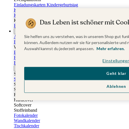
Einladungskarten Kindergeburtstag
Kindergeburtstag Jungen
Kindergeburtstag Mädchen
Kindergeburtstag Unisex
Das Leben ist schöner mit Cook
Einladungskarten 1. Geburtstag
Fotogeschenke
Sie helfen uns zu verstehen, was in unserem Shop gut funk
Alle Fotogeschenke
Fotobücher
können. Außerdem nutzen wir sie für personalisierte und 
Wandbilder & Poster
Auswahl kannst du jederzeit anpassen.
Mehr erfahren.
Bilderboxen
Fotohalter
Einstellunge
Bilderrahmen
Notizbücher
Geht klar
Stoffeinband mit Foto
Softcover mit Foto
Stoffeinband mit Veredelung
Ablehnen
Softcover mit Veredelung
Fotobücher
Hardcover
Softcover
Stoffeinband
Fotokalender
Wandkalender
Tischkalender