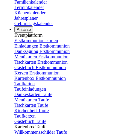
Familienkalender
Terminkalender
Küchenkalender
Jahresplaner
Geburtstagskalender
Anlässe
Eventplattform
Erstkommunionskarten
Einladungen Erstkommunion
Danksagung Erstkommunion
Menükarten Erstkommunion
Tischkarten Erstkommunion
Gästebuch Erstkommunion
Kerzen Erstkommunion
Kartenbox Erstkommunion
Taufkarten
Taufeinladungen
Dankeskarten Taufe
Menükarten Taufe
Tischkarten Taufe
Kirchenheft Taufe
Taufkerzen
Gästebuch Taufe
Kartenbox Taufe
Willkommensschilder Taufe