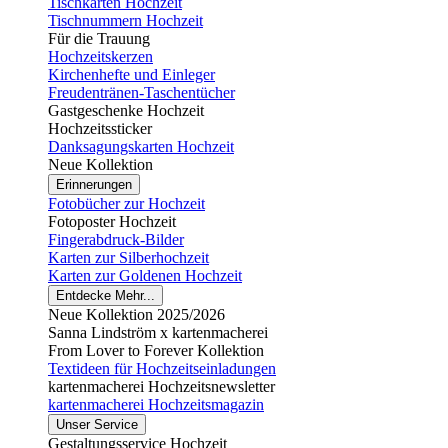
Tischkarten Hochzeit
Tischnummern Hochzeit
Für die Trauung
Hochzeitskerzen
Kirchenhefte und Einleger
Freudentränen-Taschentücher
Gastgeschenke Hochzeit
Hochzeitssticker
Danksagungskarten Hochzeit
Neue Kollektion
Erinnerungen
Fotobücher zur Hochzeit
Fotoposter Hochzeit
Fingerabdruck-Bilder
Karten zur Silberhochzeit
Karten zur Goldenen Hochzeit
Entdecke Mehr...
Neue Kollektion 2025/2026
Sanna Lindström x kartenmacherei
From Lover to Forever Kollektion
Textideen für Hochzeitseinladungen
kartenmacherei Hochzeitsnewsletter
kartenmacherei Hochzeitsmagazin
Unser Service
Gestaltungsservice Hochzeit