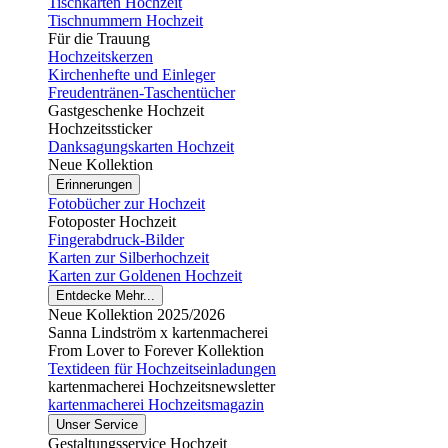
Tischkarten Hochzeit
Tischnummern Hochzeit
Für die Trauung
Hochzeitskerzen
Kirchenhefte und Einleger
Freudentränen-Taschentücher
Gastgeschenke Hochzeit
Hochzeitssticker
Danksagungskarten Hochzeit
Neue Kollektion
Erinnerungen
Fotobücher zur Hochzeit
Fotoposter Hochzeit
Fingerabdruck-Bilder
Karten zur Silberhochzeit
Karten zur Goldenen Hochzeit
Entdecke Mehr...
Neue Kollektion 2025/2026
Sanna Lindström x kartenmacherei
From Lover to Forever Kollektion
Textideen für Hochzeitseinladungen
kartenmacherei Hochzeitsnewsletter
kartenmacherei Hochzeitsmagazin
Unser Service
Gestaltungsservice Hochzeit