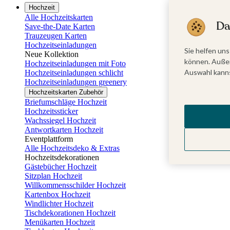
Hochzeit
Alle Hochzeitskarten
Da
Save-the-Date Karten
Trauzeugen Karten
Hochzeitseinladungen
Sie helfen uns
Neue Kollektion
können. Außer
Hochzeitseinladungen mit Foto
Auswahl kanns
Hochzeitseinladungen schlicht
Hochzeitseinladungen greenery
Hochzeitskarten Zubehör
Briefumschläge Hochzeit
Hochzeitssticker
Wachssiegel Hochzeit
Antwortkarten Hochzeit
Eventplattform
Alle Hochzeitsdeko & Extras
Hochzeitsdekorationen
Gästebücher Hochzeit
Sitzplan Hochzeit
Willkommensschilder Hochzeit
Kartenbox Hochzeit
Windlichter Hochzeit
Tischdekorationen Hochzeit
Menükarten Hochzeit