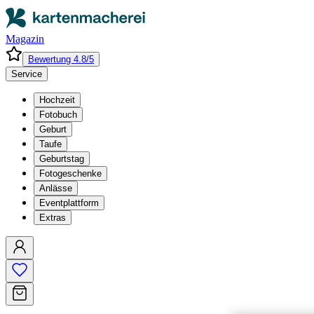
Magazin
Bewertung 4.8/5
Service
Hochzeit
Fotobuch
Geburt
Taufe
Geburtstag
Fotogeschenke
Anlässe
Eventplattform
Extras