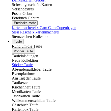
Dankeskarten Geburt
Schwangerschafts-Karten
Versandextras
Poster Geburt
Fotobuch Geburt
Entdecke mehr
kartenmacherei x Cam Cam Copenhagen
Sissi Rasche x kartenmacherei
Sternzeichen Kollektion
Taufe
Rund um die Taufe
Vor der Taufe
Taufeinladungen
Neue Kollektion
Sticker Taufe
Absenderaufkleber Taufe
Eventplattform
Am Tag der Taufe
Taufkerzen
Kirchenheft Taufe
Menükarten Taufe
Tischkarten Taufe
Willkommensschilder Taufe
Gästebuch Taufe
Kartenbox Taufe