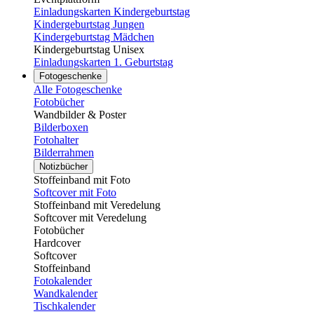
Einladungskarten Kindergeburtstag
Kindergeburtstag Jungen
Kindergeburtstag Mädchen
Kindergeburtstag Unisex
Einladungskarten 1. Geburtstag
Fotogeschenke
Alle Fotogeschenke
Fotobücher
Wandbilder & Poster
Bilderboxen
Fotohalter
Bilderrahmen
Notizbücher
Stoffeinband mit Foto
Softcover mit Foto
Stoffeinband mit Veredelung
Softcover mit Veredelung
Fotobücher
Hardcover
Softcover
Stoffeinband
Fotokalender
Wandkalender
Tischkalender