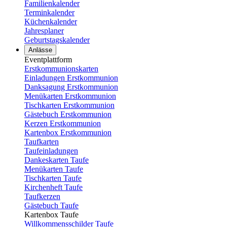
Familienkalender
Terminkalender
Küchenkalender
Jahresplaner
Geburtstagskalender
Anlässe
Eventplattform
Erstkommunionskarten
Einladungen Erstkommunion
Danksagung Erstkommunion
Menükarten Erstkommunion
Tischkarten Erstkommunion
Gästebuch Erstkommunion
Kerzen Erstkommunion
Kartenbox Erstkommunion
Taufkarten
Taufeinladungen
Dankeskarten Taufe
Menükarten Taufe
Tischkarten Taufe
Kirchenheft Taufe
Taufkerzen
Gästebuch Taufe
Kartenbox Taufe
Willkommensschilder Taufe