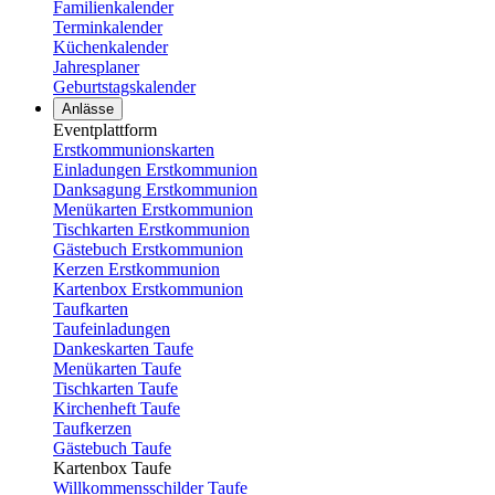
Familienkalender
Terminkalender
Küchenkalender
Jahresplaner
Geburtstagskalender
Anlässe
Eventplattform
Erstkommunionskarten
Einladungen Erstkommunion
Danksagung Erstkommunion
Menükarten Erstkommunion
Tischkarten Erstkommunion
Gästebuch Erstkommunion
Kerzen Erstkommunion
Kartenbox Erstkommunion
Taufkarten
Taufeinladungen
Dankeskarten Taufe
Menükarten Taufe
Tischkarten Taufe
Kirchenheft Taufe
Taufkerzen
Gästebuch Taufe
Kartenbox Taufe
Willkommensschilder Taufe