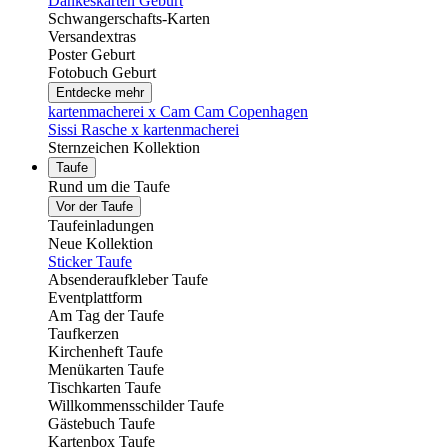
Dankeskarten Geburt
Schwangerschafts-Karten
Versandextras
Poster Geburt
Fotobuch Geburt
Entdecke mehr
kartenmacherei x Cam Cam Copenhagen
Sissi Rasche x kartenmacherei
Sternzeichen Kollektion
Taufe
Rund um die Taufe
Vor der Taufe
Taufeinladungen
Neue Kollektion
Sticker Taufe
Absenderaufkleber Taufe
Eventplattform
Am Tag der Taufe
Taufkerzen
Kirchenheft Taufe
Menükarten Taufe
Tischkarten Taufe
Willkommensschilder Taufe
Gästebuch Taufe
Kartenbox Taufe