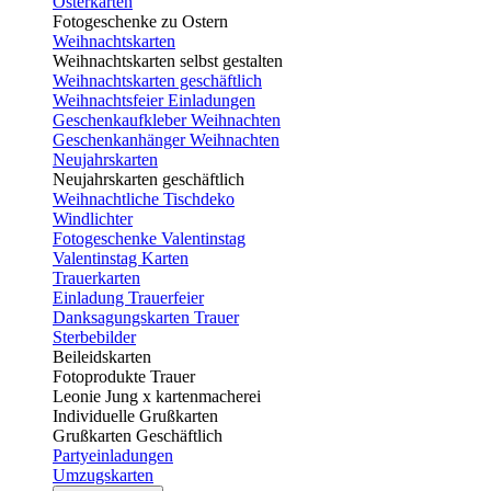
Osterkarten
Fotogeschenke zu Ostern
Weihnachtskarten
Weihnachtskarten selbst gestalten
Weihnachtskarten geschäftlich
Weihnachtsfeier Einladungen
Geschenkaufkleber Weihnachten
Geschenkanhänger Weihnachten
Neujahrskarten
Neujahrskarten geschäftlich
Weihnachtliche Tischdeko
Windlichter
Fotogeschenke Valentinstag
Valentinstag Karten
Trauerkarten
Einladung Trauerfeier
Danksagungskarten Trauer
Sterbebilder
Beileidskarten
Fotoprodukte Trauer
Leonie Jung x kartenmacherei
Individuelle Grußkarten
Grußkarten Geschäftlich
Partyeinladungen
Umzugskarten