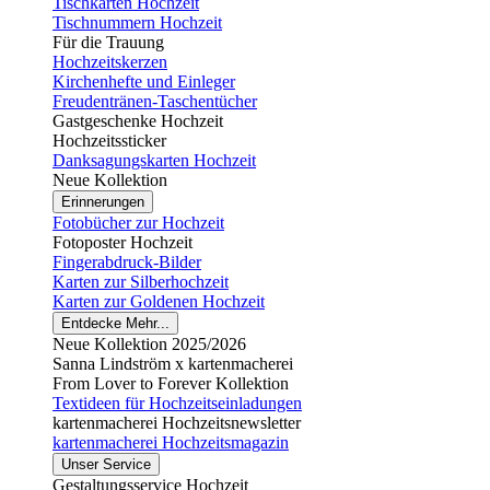
Tischkarten Hochzeit
Tischnummern Hochzeit
Für die Trauung
Hochzeitskerzen
Kirchenhefte und Einleger
Freudentränen-Taschentücher
Gastgeschenke Hochzeit
Hochzeitssticker
Danksagungskarten Hochzeit
Neue Kollektion
Erinnerungen
Fotobücher zur Hochzeit
Fotoposter Hochzeit
Fingerabdruck-Bilder
Karten zur Silberhochzeit
Karten zur Goldenen Hochzeit
Entdecke Mehr...
Neue Kollektion 2025/2026
Sanna Lindström x kartenmacherei
From Lover to Forever Kollektion
Textideen für Hochzeitseinladungen
kartenmacherei Hochzeitsnewsletter
kartenmacherei Hochzeitsmagazin
Unser Service
Gestaltungsservice Hochzeit