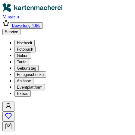
Magazin
Bewertung 4.8/5
Service
Hochzeit
Fotobuch
Geburt
Taufe
Geburtstag
Fotogeschenke
Anlässe
Eventplattform
Extras