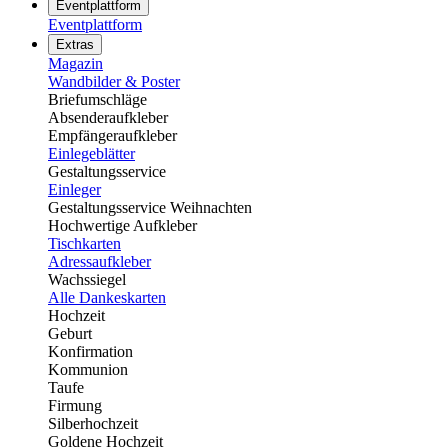
Eventplattform
Eventplattform
Extras
Magazin
Wandbilder & Poster
Briefumschläge
Absenderaufkleber
Empfängeraufkleber
Einlegeblätter
Gestaltungsservice
Einleger
Gestaltungsservice Weihnachten
Hochwertige Aufkleber
Tischkarten
Adressaufkleber
Wachssiegel
Alle Dankeskarten
Hochzeit
Geburt
Konfirmation
Kommunion
Taufe
Firmung
Silberhochzeit
Goldene Hochzeit