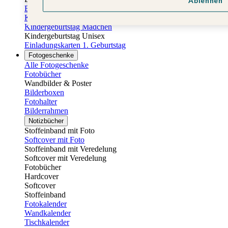
Ablehnen
Einladungskarten Kindergeburtstag
Kindergeburtstag Jungen
Kindergeburtstag Mädchen
Kindergeburtstag Unisex
Einladungskarten 1. Geburtstag
Fotogeschenke
Alle Fotogeschenke
Fotobücher
Wandbilder & Poster
Bilderboxen
Fotohalter
Bilderrahmen
Notizbücher
Stoffeinband mit Foto
Softcover mit Foto
Stoffeinband mit Veredelung
Softcover mit Veredelung
Fotobücher
Hardcover
Softcover
Stoffeinband
Fotokalender
Wandkalender
Tischkalender