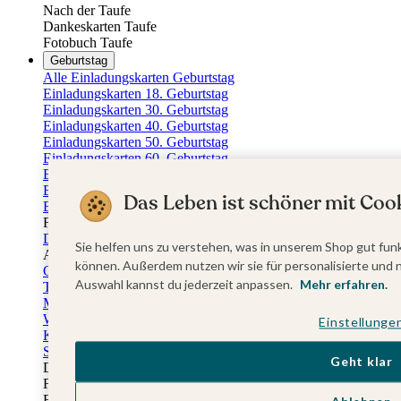
Nach der Taufe
Dankeskarten Taufe
Fotobuch Taufe
Geburtstag
Alle Einladungskarten Geburtstag
Einladungskarten 18. Geburtstag
Einladungskarten 30. Geburtstag
Einladungskarten 40. Geburtstag
Einladungskarten 50. Geburtstag
Einladungskarten 60. Geburtstag
Einladungskarten 70. Geburtstag
Einladungskarten 80. Geburtstag
Das Leben ist schöner mit Cook
Einladungskarten 90. Geburtstag
Für jedes Alter
Doppelgeburtstag Einladungen
Sie helfen uns zu verstehen, was in unserem Shop gut funk
Alle Geburtstagsextras
können. Außerdem nutzen wir sie für personalisierte und 
Gästebücher Geburtstag
Auswahl kannst du jederzeit anpassen.
Mehr erfahren.
Tischkarten Geburtstag
Menükarten Geburtstag
Weinetiketten Geburtstag
Einstellunge
Kartenbox Geburtstag
Save the Date Karten
Geht klar
Dankeskarten Geburtstag
Fotobuch Geburtstag
Eventplattform