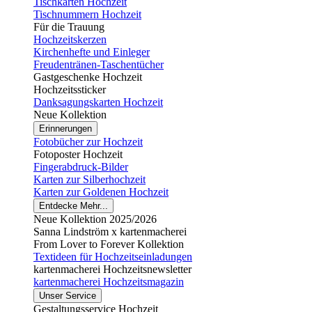
Tischkarten Hochzeit
Tischnummern Hochzeit
Für die Trauung
Hochzeitskerzen
Kirchenhefte und Einleger
Freudentränen-Taschentücher
Gastgeschenke Hochzeit
Hochzeitssticker
Danksagungskarten Hochzeit
Neue Kollektion
Erinnerungen
Fotobücher zur Hochzeit
Fotoposter Hochzeit
Fingerabdruck-Bilder
Karten zur Silberhochzeit
Karten zur Goldenen Hochzeit
Entdecke Mehr...
Neue Kollektion 2025/2026
Sanna Lindström x kartenmacherei
From Lover to Forever Kollektion
Textideen für Hochzeitseinladungen
kartenmacherei Hochzeitsnewsletter
kartenmacherei Hochzeitsmagazin
Unser Service
Gestaltungsservice Hochzeit