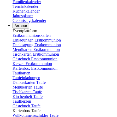
Familienkalender
Terminkalender
Küchenkalender
Jahresplaner
Geburtstagskalender
Anlässe
Eventplattform
Erstkommunionskarten
Einladungen Erstkommunion
Danksagung Erstkommunion
Menükarten Erstkommunion
Tischkarten Erstkommunion
Gästebuch Erstkommunion
Kerzen Erstkommunion
Kartenbox Erstkommunion
Taufkarten
Taufeinladungen
Dankeskarten Taufe
Menükarten Taufe
Tischkarten Taufe
Kirchenheft Taufe
Taufkerzen
Gästebuch Taufe
Kartenbox Taufe
Willkommensschilder Taufe