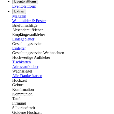
Eventplattform
Eventplattform
Extras
Magazin
Wandbilder & Poster
Briefumschläge
Absenderaufkleber
Empfängeraufkleber
Einlegeblätter
Gestaltungsservice
Einleger
Gestaltungsservice Weihnachten
Hochwertige Aufkleber
Tischkarten
Adressaufkleber
Wachssiegel
Alle Dankeskarten
Hochzeit
Geburt
Konfirmation
Kommunion
Taufe
Firmung
Silberhochzeit
Goldene Hochzeit