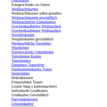
Osterkarten
Fotogeschenke zu Ostern
Weihnachtskarten
Weihnachtskarten selbst gestalten
Weihnachtskarten geschäftlich
Weihnachtsfeier Einladungen
Geschenkaufkleber Weihnachten
Geschenkanhänger Weihnachten
Neujahrskarten
Neujahrskarten geschäftlich
Weihnachtliche Tischdeko
Windlichter
Fotogeschenke Valentinstag
Valentinstag Karten
Trauerkarten
Einladung Trauerfeier
Danksagungskarten Trauer
Sterbebilder
Beileidskarten
Fotoprodukte Trauer
Leonie Jung x kartenmacherei
Individuelle Grußkarten
Grußkarten Geschäftlich
Partyeinladungen
Umzugskarten