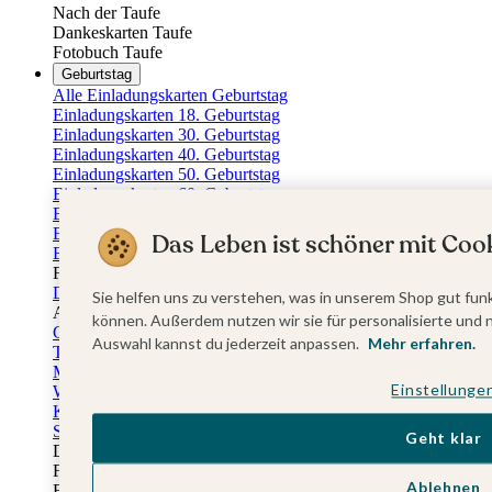
Nach der Taufe
Dankeskarten Taufe
Fotobuch Taufe
Geburtstag
Alle Einladungskarten Geburtstag
Einladungskarten 18. Geburtstag
Einladungskarten 30. Geburtstag
Einladungskarten 40. Geburtstag
Einladungskarten 50. Geburtstag
Einladungskarten 60. Geburtstag
Einladungskarten 70. Geburtstag
Einladungskarten 80. Geburtstag
Das Leben ist schöner mit Cook
Einladungskarten 90. Geburtstag
Für jedes Alter
Doppelgeburtstag Einladungen
Sie helfen uns zu verstehen, was in unserem Shop gut funk
Alle Geburtstagsextras
können. Außerdem nutzen wir sie für personalisierte und 
Gästebücher Geburtstag
Auswahl kannst du jederzeit anpassen.
Mehr erfahren.
Tischkarten Geburtstag
Menükarten Geburtstag
Einstellunge
Weinetiketten Geburtstag
Kartenbox Geburtstag
Save the Date Karten
Geht klar
Dankeskarten Geburtstag
Fotobuch Geburtstag
Ablehnen
Eventplattform