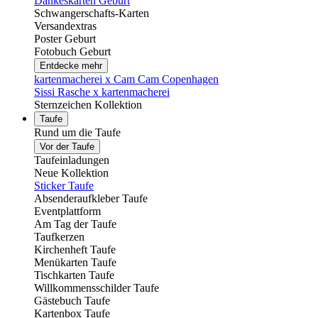
Dankeskarten Geburt
Schwangerschafts-Karten
Versandextras
Poster Geburt
Fotobuch Geburt
Entdecke mehr
kartenmacherei x Cam Cam Copenhagen
Sissi Rasche x kartenmacherei
Sternzeichen Kollektion
Taufe
Rund um die Taufe
Vor der Taufe
Taufeinladungen
Neue Kollektion
Sticker Taufe
Absenderaufkleber Taufe
Eventplattform
Am Tag der Taufe
Taufkerzen
Kirchenheft Taufe
Menükarten Taufe
Tischkarten Taufe
Willkommensschilder Taufe
Gästebuch Taufe
Kartenbox Taufe