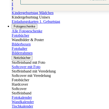
Einladungskarten Kindergeburtstag
Kindergeburtstag Jungen
Kindergeburtstag Mädchen
Kindergeburtstag Unisex
Einladungskarten 1. Geburtstag
Fotogeschenke
Alle Fotogeschenke
Fotobücher
Wandbilder & Poster
Bilderboxen
Fotohalter
Bilderrahmen
Notizbücher
Stoffeinband mit Foto
Softcover mit Foto
Stoffeinband mit Veredelung
Softcover mit Veredelung
Fotobücher
Hardcover
Softcover
Stoffeinband
Fotokalender
Wandkalender
Tischkalender