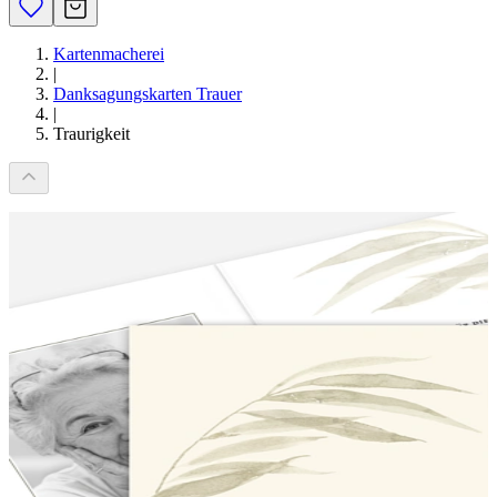
Kartenmacherei
|
Danksagungskarten Trauer
|
Traurigkeit