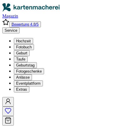
Magazin
Bewertung 4.8/5
Service
Hochzeit
Fotobuch
Geburt
Taufe
Geburtstag
Fotogeschenke
Anlässe
Eventplattform
Extras