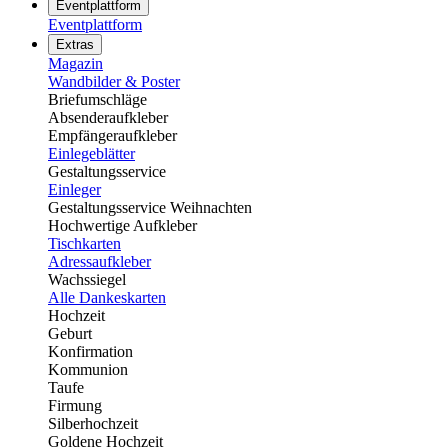
Eventplattform
Eventplattform
Extras
Magazin
Wandbilder & Poster
Briefumschläge
Absenderaufkleber
Empfängeraufkleber
Einlegeblätter
Gestaltungsservice
Einleger
Gestaltungsservice Weihnachten
Hochwertige Aufkleber
Tischkarten
Adressaufkleber
Wachssiegel
Alle Dankeskarten
Hochzeit
Geburt
Konfirmation
Kommunion
Taufe
Firmung
Silberhochzeit
Goldene Hochzeit