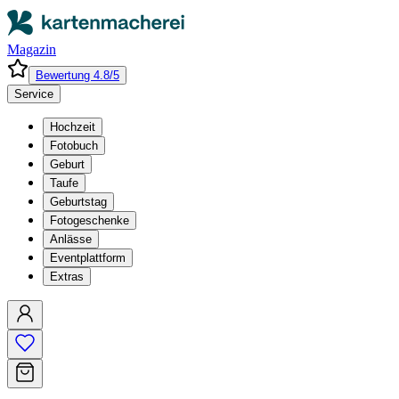
Magazin
Bewertung 4.8/5
Service
Hochzeit
Fotobuch
Geburt
Taufe
Geburtstag
Fotogeschenke
Anlässe
Eventplattform
Extras