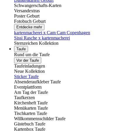
Dankeskarten Geburt
Schwangerschafts-Karten
Versandextras
Poster Geburt
Fotobuch Geburt
Entdecke mehr
kartenmacherei x Cam Cam Copenhagen
Sissi Rasche x kartenmacherei
Sternzeichen Kollektion
Taufe
Rund um die Taufe
Vor der Taufe
Taufeinladungen
Neue Kollektion
Sticker Taufe
Absenderaufkleber Taufe
Eventplattform
Am Tag der Taufe
Taufkerzen
Kirchenheft Taufe
Menükarten Taufe
Tischkarten Taufe
Willkommensschilder Taufe
Gästebuch Taufe
Kartenbox Taufe