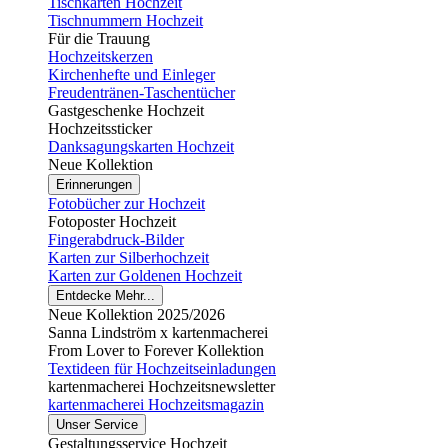
Tischkarten Hochzeit
Tischnummern Hochzeit
Für die Trauung
Hochzeitskerzen
Kirchenhefte und Einleger
Freudentränen-Taschentücher
Gastgeschenke Hochzeit
Hochzeitssticker
Danksagungskarten Hochzeit
Neue Kollektion
Erinnerungen
Fotobücher zur Hochzeit
Fotoposter Hochzeit
Fingerabdruck-Bilder
Karten zur Silberhochzeit
Karten zur Goldenen Hochzeit
Entdecke Mehr...
Neue Kollektion 2025/2026
Sanna Lindström x kartenmacherei
From Lover to Forever Kollektion
Textideen für Hochzeitseinladungen
kartenmacherei Hochzeitsnewsletter
kartenmacherei Hochzeitsmagazin
Unser Service
Gestaltungsservice Hochzeit