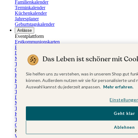
Familienkalender
Terminkalender
Küchenkalender
Jahresplaner
Geburtstagskalender
Anlässe
Eventplattform
Erstkommunionskarten
Einladungen Erstkommunion
Danksagung Erstkommunion
Das Leben ist schöner mit Cook
Menükarten Erstkommunion
Tischkarten Erstkommunion
Gästebuch Erstkommunion
Sie helfen uns zu verstehen, was in unserem Shop gut funk
Kerzen Erstkommunion
können. Außerdem nutzen wir sie für personalisierte und 
Kartenbox Erstkommunion
Taufkarten
Auswahl kannst du jederzeit anpassen.
Mehr erfahren.
Taufeinladungen
Dankeskarten Taufe
Einstellunge
Menükarten Taufe
Tischkarten Taufe
Geht klar
Kirchenheft Taufe
Taufkerzen
Gästebuch Taufe
Ablehnen
Kartenbox Taufe
Willkommensschilder Taufe