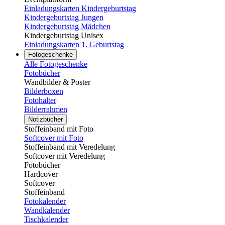
Einladungskarten Kindergeburtstag
Kindergeburtstag Jungen
Kindergeburtstag Mädchen
Kindergeburtstag Unisex
Einladungskarten 1. Geburtstag
Fotogeschenke
Alle Fotogeschenke
Fotobücher
Wandbilder & Poster
Bilderboxen
Fotohalter
Bilderrahmen
Notizbücher
Stoffeinband mit Foto
Softcover mit Foto
Stoffeinband mit Veredelung
Softcover mit Veredelung
Fotobücher
Hardcover
Softcover
Stoffeinband
Fotokalender
Wandkalender
Tischkalender