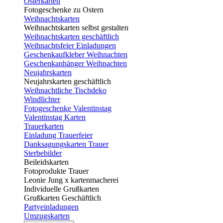
Osterkarten
Fotogeschenke zu Ostern
Weihnachtskarten
Weihnachtskarten selbst gestalten
Weihnachtskarten geschäftlich
Weihnachtsfeier Einladungen
Geschenkaufkleber Weihnachten
Geschenkanhänger Weihnachten
Neujahrskarten
Neujahrskarten geschäftlich
Weihnachtliche Tischdeko
Windlichter
Fotogeschenke Valentinstag
Valentinstag Karten
Trauerkarten
Einladung Trauerfeier
Danksagungskarten Trauer
Sterbebilder
Beileidskarten
Fotoprodukte Trauer
Leonie Jung x kartenmacherei
Individuelle Grußkarten
Grußkarten Geschäftlich
Partyeinladungen
Umzugskarten