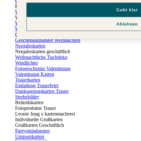
Osterkarten
Fotogeschenke zu Ostern
Geht klar
Weihnachtskarten
Weihnachtskarten selbst gestalten
Weihnachtskarten geschäftlich
Ablehnen
Weihnachtsfeier Einladungen
Geschenkaufkleber Weihnachten
Geschenkanhänger Weihnachten
Neujahrskarten
Neujahrskarten geschäftlich
Weihnachtliche Tischdeko
Windlichter
Fotogeschenke Valentinstag
Valentinstag Karten
Trauerkarten
Einladung Trauerfeier
Danksagungskarten Trauer
Sterbebilder
Beileidskarten
Fotoprodukte Trauer
Leonie Jung x kartenmacherei
Individuelle Grußkarten
Grußkarten Geschäftlich
Partyeinladungen
Umzugskarten