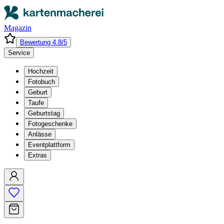
Magazin
Bewertung 4.8/5
Service
Hochzeit
Fotobuch
Geburt
Taufe
Geburtstag
Fotogeschenke
Anlässe
Eventplattform
Extras