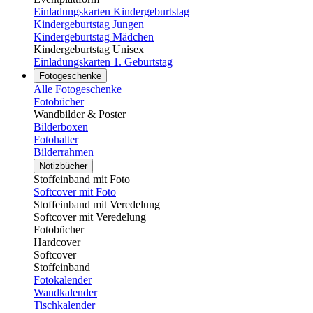
Einladungskarten Kindergeburtstag
Kindergeburtstag Jungen
Kindergeburtstag Mädchen
Kindergeburtstag Unisex
Einladungskarten 1. Geburtstag
Fotogeschenke
Alle Fotogeschenke
Fotobücher
Wandbilder & Poster
Bilderboxen
Fotohalter
Bilderrahmen
Notizbücher
Stoffeinband mit Foto
Softcover mit Foto
Stoffeinband mit Veredelung
Softcover mit Veredelung
Fotobücher
Hardcover
Softcover
Stoffeinband
Fotokalender
Wandkalender
Tischkalender