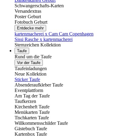
Dankeskarten Geburt
Schwangerschafts-Karten
Versandextras
Poster Geburt
Fotobuch Geburt
Entdecke mehr
kartenmacherei x Cam Cam Copenhagen
Sissi Rasche x kartenmacherei
Sternzeichen Kollektion
Taufe
Rund um die Taufe
Vor der Taufe
Taufeinladungen
Neue Kollektion
Sticker Taufe
Absenderaufkleber Taufe
Eventplattform
Am Tag der Taufe
Taufkerzen
Kirchenheft Taufe
Menükarten Taufe
Tischkarten Taufe
Willkommensschilder Taufe
Gästebuch Taufe
Kartenbox Taufe