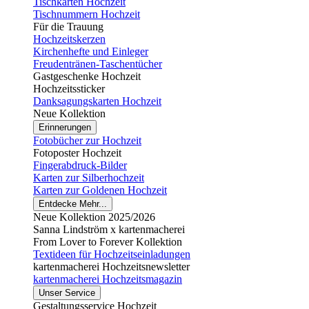
Tischkarten Hochzeit
Tischnummern Hochzeit
Für die Trauung
Hochzeitskerzen
Kirchenhefte und Einleger
Freudentränen-Taschentücher
Gastgeschenke Hochzeit
Hochzeitssticker
Danksagungskarten Hochzeit
Neue Kollektion
Erinnerungen
Fotobücher zur Hochzeit
Fotoposter Hochzeit
Fingerabdruck-Bilder
Karten zur Silberhochzeit
Karten zur Goldenen Hochzeit
Entdecke Mehr...
Neue Kollektion 2025/2026
Sanna Lindström x kartenmacherei
From Lover to Forever Kollektion
Textideen für Hochzeitseinladungen
kartenmacherei Hochzeitsnewsletter
kartenmacherei Hochzeitsmagazin
Unser Service
Gestaltungsservice Hochzeit