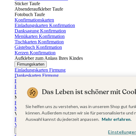
Sticker Taufe
Absenderaufkleber Taufe
Fotobuch Taufe
Konfirmationskarten
Einladungskarten Konfirmation
Danksagung Konfirmation
Menükarten Konfirmation
Tischkarten Konfirmation
Gästebuch Konfirmation
Kerzen Konfirmation
Aufkleber zum Anlass Ihres Kindes
Firmungskarten
Einladungskarten Firmung
Dankeskarten Firmung
Einschulungskarten
Einladungskarten Einschulung
Das Leben ist schöner mit Cook
Danksagung Einschulung
Muttertag
Fotogeschenke Muttertag
Sie helfen uns zu verstehen, was in unserem Shop gut funk
Muttertagskarten
können. Außerdem nutzen wir sie für personalisierte und 
Vatertag
Fotogeschenke Vatertag
Auswahl kannst du jederzeit anpassen.
Mehr erfahren.
Vatertagskarten
Ostern
Einstellunge