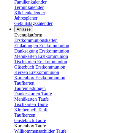
Familienkalender
Terminkalender
Küchenkalender
Jahresplaner
Geburtstagskalender
Anlässe
Eventplattform
Erstkommunionskarten
Einladungen Erstkommunion
Danksagung Erstkommunion
Menükarten Erstkommunion
Tischkarten Erstkommunion
Gästebuch Erstkommunion
Kerzen Erstkommunion
Kartenbox Erstkommunion
Taufkarten
Taufeinladungen
Dankeskarten Taufe
Menükarten Taufe
Tischkarten Taufe
Kirchenheft Taufe
Taufkerzen
Gästebuch Taufe
Kartenbox Taufe
Willkommensschilder Taufe