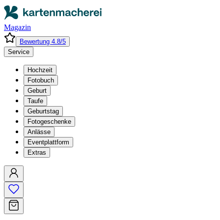
Magazin
Bewertung 4.8/5
Service
Hochzeit
Fotobuch
Geburt
Taufe
Geburtstag
Fotogeschenke
Anlässe
Eventplattform
Extras