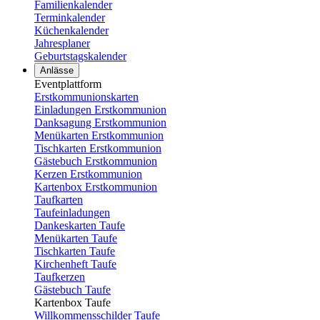
Familienkalender
Terminkalender
Küchenkalender
Jahresplaner
Geburtstagskalender
Anlässe
Eventplattform
Erstkommunionskarten
Einladungen Erstkommunion
Danksagung Erstkommunion
Menükarten Erstkommunion
Tischkarten Erstkommunion
Gästebuch Erstkommunion
Kerzen Erstkommunion
Kartenbox Erstkommunion
Taufkarten
Taufeinladungen
Dankeskarten Taufe
Menükarten Taufe
Tischkarten Taufe
Kirchenheft Taufe
Taufkerzen
Gästebuch Taufe
Kartenbox Taufe
Willkommensschilder Taufe