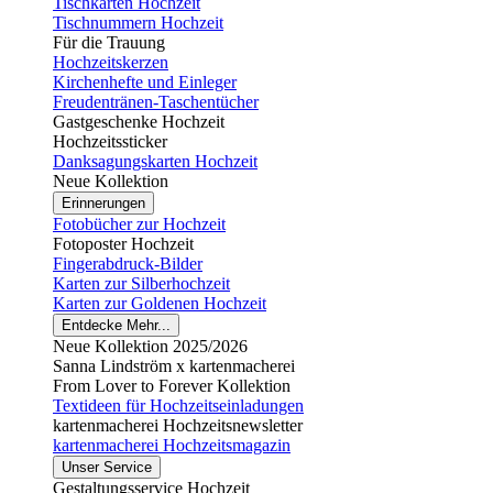
Tischkarten Hochzeit
Tischnummern Hochzeit
Für die Trauung
Hochzeitskerzen
Kirchenhefte und Einleger
Freudentränen-Taschentücher
Gastgeschenke Hochzeit
Hochzeitssticker
Danksagungskarten Hochzeit
Neue Kollektion
Erinnerungen
Fotobücher zur Hochzeit
Fotoposter Hochzeit
Fingerabdruck-Bilder
Karten zur Silberhochzeit
Karten zur Goldenen Hochzeit
Entdecke Mehr...
Neue Kollektion 2025/2026
Sanna Lindström x kartenmacherei
From Lover to Forever Kollektion
Textideen für Hochzeitseinladungen
kartenmacherei Hochzeitsnewsletter
kartenmacherei Hochzeitsmagazin
Unser Service
Gestaltungsservice Hochzeit