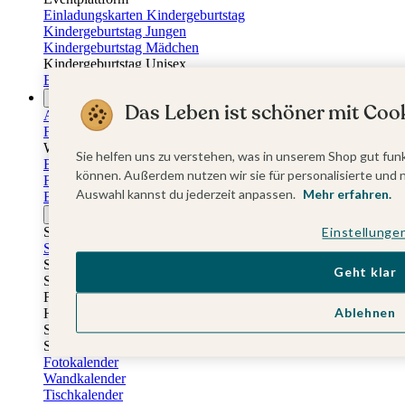
Einladungskarten Kindergeburtstag
Kindergeburtstag Jungen
Kindergeburtstag Mädchen
Kindergeburtstag Unisex
Einladungskarten 1. Geburtstag
Fotogeschenke
Das Leben ist schöner mit Cook
Alle Fotogeschenke
Fotobücher
Wandbilder & Poster
Sie helfen uns zu verstehen, was in unserem Shop gut funk
Bilderboxen
können. Außerdem nutzen wir sie für personalisierte und 
Fotohalter
Auswahl kannst du jederzeit anpassen.
Mehr erfahren.
Bilderrahmen
Notizbücher
Stoffeinband mit Foto
Einstellunge
Softcover mit Foto
Stoffeinband mit Veredelung
Geht klar
Softcover mit Veredelung
Fotobücher
Ablehnen
Hardcover
Softcover
Stoffeinband
Fotokalender
Wandkalender
Tischkalender