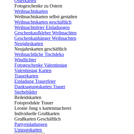
Osterkarten
Fotogeschenke zu Ostern
Weihnachtskarten
Weihnachtskarten selbst gestalten
Weihnachtskarten geschäftlich
Weihnachtsfeier Einladungen
Geschenkaufkleber Weihnachten
Geschenkanhänger Weihnachten
Neujahrskarten
Neujahrskarten geschäftlich
Weihnachtliche Tischdeko
Windlichter
Fotogeschenke Valentinstag
Valentinstag Karten
Trauerkarten
Einladung Trauerfeier
Danksagungskarten Trauer
Sterbebilder
Beileidskarten
Fotoprodukte Trauer
Leonie Jung x kartenmacherei
Individuelle Grußkarten
Grußkarten Geschäftlich
Partyeinladungen
Umzugskarten