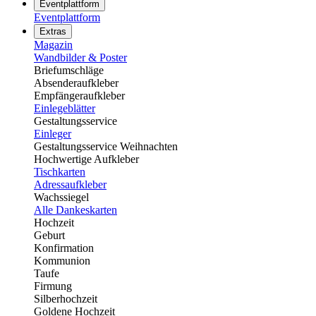
Eventplattform
Eventplattform
Extras
Magazin
Wandbilder & Poster
Briefumschläge
Absenderaufkleber
Empfängeraufkleber
Einlegeblätter
Gestaltungsservice
Einleger
Gestaltungsservice Weihnachten
Hochwertige Aufkleber
Tischkarten
Adressaufkleber
Wachssiegel
Alle Dankeskarten
Hochzeit
Geburt
Konfirmation
Kommunion
Taufe
Firmung
Silberhochzeit
Goldene Hochzeit