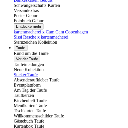
Dankeskarten Geburt
Schwangerschafts-Karten
Versandextras
Poster Geburt
Fotobuch Geburt
Entdecke mehr
kartenmacherei x Cam Cam Copenhagen
Sissi Rasche x kartenmacherei
Sternzeichen Kollektion
Taufe
Rund um die Taufe
Vor der Taufe
Taufeinladungen
Neue Kollektion
Sticker Taufe
Absenderaufkleber Taufe
Eventplattform
Am Tag der Taufe
Taufkerzen
Kirchenheft Taufe
Menükarten Taufe
Tischkarten Taufe
Willkommensschilder Taufe
Gästebuch Taufe
Kartenbox Taufe