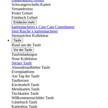
Dankeskarten Geburt
Schwangerschafts-Karten
Versandextras
Poster Geburt
Fotobuch Geburt
Entdecke mehr
kartenmacherei x Cam Cam Copenhagen
Sissi Rasche x kartenmacherei
Sternzeichen Kollektion
Taufe
Rund um die Taufe
Vor der Taufe
Taufeinladungen
Neue Kollektion
Sticker Taufe
Absenderaufkleber Taufe
Eventplattform
Am Tag der Taufe
Taufkerzen
Kirchenheft Taufe
Menükarten Taufe
Tischkarten Taufe
Willkommensschilder Taufe
Gästebuch Taufe
Kartenbox Taufe