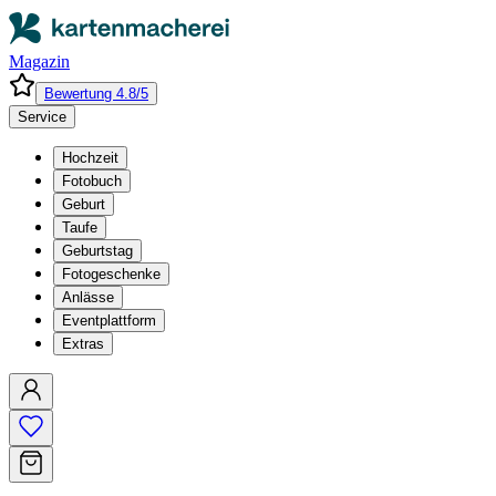
Magazin
Bewertung 4.8/5
Service
Hochzeit
Fotobuch
Geburt
Taufe
Geburtstag
Fotogeschenke
Anlässe
Eventplattform
Extras