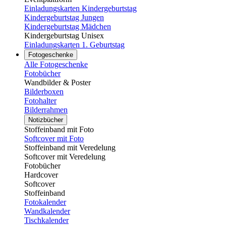
Einladungskarten Kindergeburtstag
Kindergeburtstag Jungen
Kindergeburtstag Mädchen
Kindergeburtstag Unisex
Einladungskarten 1. Geburtstag
Fotogeschenke
Alle Fotogeschenke
Fotobücher
Wandbilder & Poster
Bilderboxen
Fotohalter
Bilderrahmen
Notizbücher
Stoffeinband mit Foto
Softcover mit Foto
Stoffeinband mit Veredelung
Softcover mit Veredelung
Fotobücher
Hardcover
Softcover
Stoffeinband
Fotokalender
Wandkalender
Tischkalender