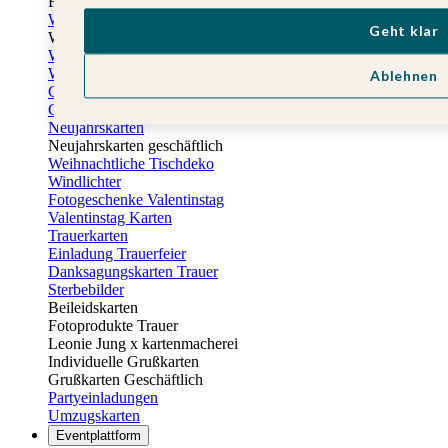
Fotogeschenke zu Ostern
Weihnachtskarten
Geht klar
Weihnachtskarten selbst gestalten
Weihnachtskarten geschäftlich
Weihnachtsfeier Einladungen
Ablehnen
Geschenkaufkleber Weihnachten
Geschenkanhänger Weihnachten
Neujahrskarten
Neujahrskarten geschäftlich
Weihnachtliche Tischdeko
Windlichter
Fotogeschenke Valentinstag
Valentinstag Karten
Trauerkarten
Einladung Trauerfeier
Danksagungskarten Trauer
Sterbebilder
Beileidskarten
Fotoprodukte Trauer
Leonie Jung x kartenmacherei
Individuelle Grußkarten
Grußkarten Geschäftlich
Partyeinladungen
Umzugskarten
Eventplattform