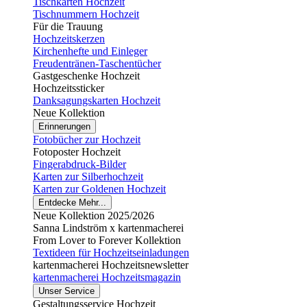
Tischkarten Hochzeit
Tischnummern Hochzeit
Für die Trauung
Hochzeitskerzen
Kirchenhefte und Einleger
Freudentränen-Taschentücher
Gastgeschenke Hochzeit
Hochzeitssticker
Danksagungskarten Hochzeit
Neue Kollektion
Erinnerungen
Fotobücher zur Hochzeit
Fotoposter Hochzeit
Fingerabdruck-Bilder
Karten zur Silberhochzeit
Karten zur Goldenen Hochzeit
Entdecke Mehr...
Neue Kollektion 2025/2026
Sanna Lindström x kartenmacherei
From Lover to Forever Kollektion
Textideen für Hochzeitseinladungen
kartenmacherei Hochzeitsnewsletter
kartenmacherei Hochzeitsmagazin
Unser Service
Gestaltungsservice Hochzeit