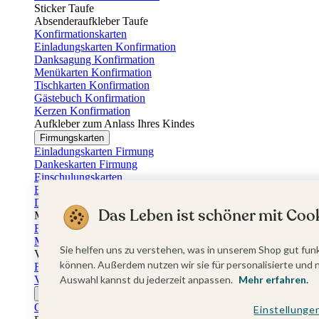
Sticker Taufe
Absenderaufkleber Taufe
Konfirmationskarten
Einladungskarten Konfirmation
Danksagung Konfirmation
Menükarten Konfirmation
Tischkarten Konfirmation
Gästebuch Konfirmation
Kerzen Konfirmation
Aufkleber zum Anlass Ihres Kindes
Firmungskarten
Einladungskarten Firmung
Dankeskarten Firmung
Einschulungskarten
Einladungskarten Einschulung
Danksagung Einschulung
Das Leben ist schöner mit Cook
Muttertag
Fotogeschenke Muttertag
Muttertagskarten
Sie helfen uns zu verstehen, was in unserem Shop gut funk
Vatertag
können. Außerdem nutzen wir sie für personalisierte und 
Fotogeschenke Vatertag
Vatertagskarten
Auswahl kannst du jederzeit anpassen.
Mehr erfahren.
Ostern
Osterkarten
Einstellunge