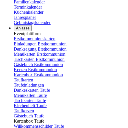
Familienkalender
Terminkalender
Küchenkalender
Jahresplaner
Geburtstagskalender
Anlässe
Eventplattform
Erstkommunionskarten
Einladungen Erstkommunion
Danksagung Erstkommunion
Menükarten Erstkommunion
Tischkarten Erstkommunion
Gästebuch Erstkommunion
Kerzen Erstkommunion
Kartenbox Erstkommunion
Taufkarten
Taufeinladungen
Dankeskarten Taufe
Menükarten Taufe
Tischkarten Taufe
Kirchenheft Taufe
Taufkerzen
Gästebuch Taufe
Kartenbox Taufe
Willkommensschilder Taufe