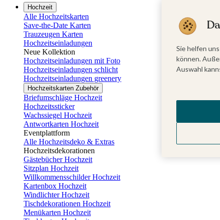
Hochzeit
Alle Hochzeitskarten
Da
Save-the-Date Karten
Trauzeugen Karten
Hochzeitseinladungen
Sie helfen uns
Neue Kollektion
können. Außer
Hochzeitseinladungen mit Foto
Auswahl kanns
Hochzeitseinladungen schlicht
Hochzeitseinladungen greenery
Hochzeitskarten Zubehör
Briefumschläge Hochzeit
Hochzeitssticker
Wachssiegel Hochzeit
Antwortkarten Hochzeit
Eventplattform
Alle Hochzeitsdeko & Extras
Hochzeitsdekorationen
Gästebücher Hochzeit
Sitzplan Hochzeit
Willkommensschilder Hochzeit
Kartenbox Hochzeit
Windlichter Hochzeit
Tischdekorationen Hochzeit
Menükarten Hochzeit