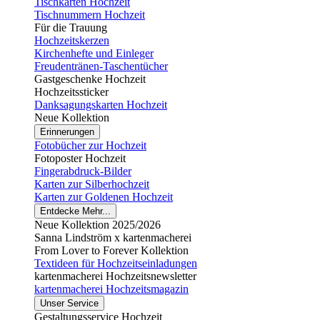
Tischkarten Hochzeit
Tischnummern Hochzeit
Für die Trauung
Hochzeitskerzen
Kirchenhefte und Einleger
Freudentränen-Taschentücher
Gastgeschenke Hochzeit
Hochzeitssticker
Danksagungskarten Hochzeit
Neue Kollektion
Erinnerungen
Fotobücher zur Hochzeit
Fotoposter Hochzeit
Fingerabdruck-Bilder
Karten zur Silberhochzeit
Karten zur Goldenen Hochzeit
Entdecke Mehr...
Neue Kollektion 2025/2026
Sanna Lindström x kartenmacherei
From Lover to Forever Kollektion
Textideen für Hochzeitseinladungen
kartenmacherei Hochzeitsnewsletter
kartenmacherei Hochzeitsmagazin
Unser Service
Gestaltungsservice Hochzeit