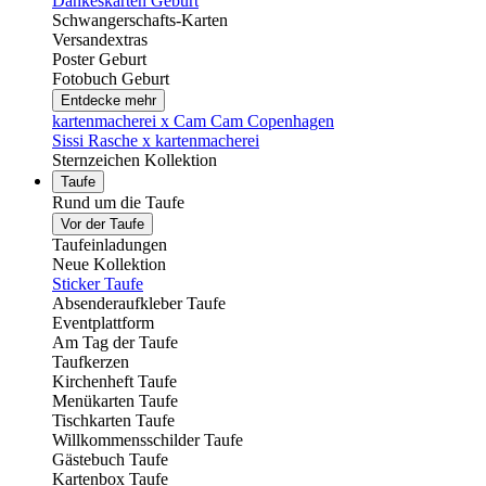
Dankeskarten Geburt
Schwangerschafts-Karten
Versandextras
Poster Geburt
Fotobuch Geburt
Entdecke mehr
kartenmacherei x Cam Cam Copenhagen
Sissi Rasche x kartenmacherei
Sternzeichen Kollektion
Taufe
Rund um die Taufe
Vor der Taufe
Taufeinladungen
Neue Kollektion
Sticker Taufe
Absenderaufkleber Taufe
Eventplattform
Am Tag der Taufe
Taufkerzen
Kirchenheft Taufe
Menükarten Taufe
Tischkarten Taufe
Willkommensschilder Taufe
Gästebuch Taufe
Kartenbox Taufe