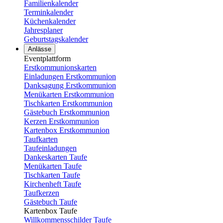
Familienkalender
Terminkalender
Küchenkalender
Jahresplaner
Geburtstagskalender
Anlässe
Eventplattform
Erstkommunionskarten
Einladungen Erstkommunion
Danksagung Erstkommunion
Menükarten Erstkommunion
Tischkarten Erstkommunion
Gästebuch Erstkommunion
Kerzen Erstkommunion
Kartenbox Erstkommunion
Taufkarten
Taufeinladungen
Dankeskarten Taufe
Menükarten Taufe
Tischkarten Taufe
Kirchenheft Taufe
Taufkerzen
Gästebuch Taufe
Kartenbox Taufe
Willkommensschilder Taufe