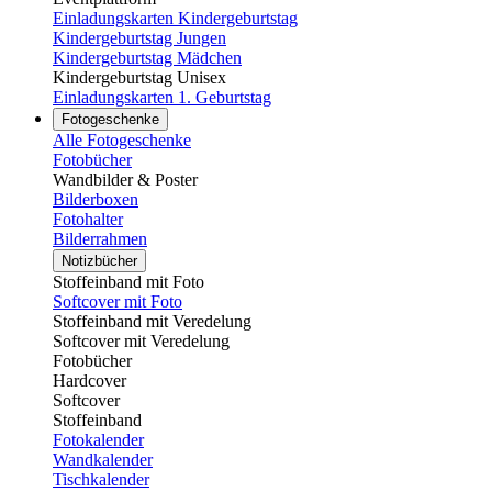
Einladungskarten Kindergeburtstag
Kindergeburtstag Jungen
Kindergeburtstag Mädchen
Kindergeburtstag Unisex
Einladungskarten 1. Geburtstag
Fotogeschenke
Alle Fotogeschenke
Fotobücher
Wandbilder & Poster
Bilderboxen
Fotohalter
Bilderrahmen
Notizbücher
Stoffeinband mit Foto
Softcover mit Foto
Stoffeinband mit Veredelung
Softcover mit Veredelung
Fotobücher
Hardcover
Softcover
Stoffeinband
Fotokalender
Wandkalender
Tischkalender