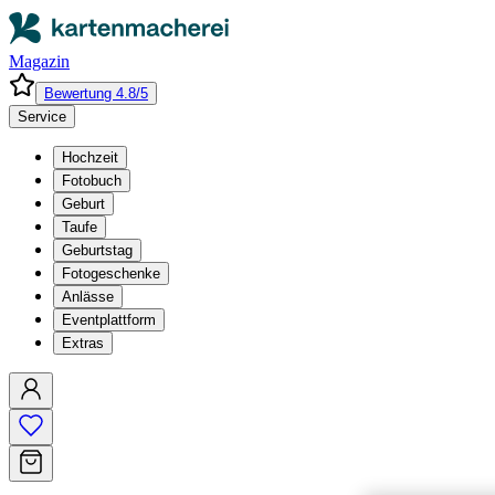
Magazin
Bewertung 4.8/5
Service
Hochzeit
Fotobuch
Geburt
Taufe
Geburtstag
Fotogeschenke
Anlässe
Eventplattform
Extras