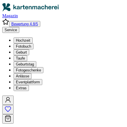
Magazin
Bewertung 4.8/5
Service
Hochzeit
Fotobuch
Geburt
Taufe
Geburtstag
Fotogeschenke
Anlässe
Eventplattform
Extras