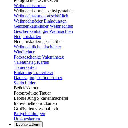
Fotogeschenke zu Ostern
Weihnachtskarten
Weihnachtskarten selbst gestalten
Weihnachtskarten geschäftlich
Weihnachtsfeier Einladungen
Geschenkaufkleber Weihnachten
Geschenkanhänger Weihnachten
Neujahrskarten
Neujahrskarten geschäftlich
Weihnachtliche Tischdeko
Windlichter
Fotogeschenke Valentinstag
Valentinstag Karten
Trauerkarten
Einladung Trauerfeier
Danksagungskarten Trauer
Sterbebilder
Beileidskarten
Fotoprodukte Trauer
Leonie Jung x kartenmacherei
Individuelle Grußkarten
Grußkarten Geschäftlich
Partyeinladungen
Umzugskarten
Eventplattform