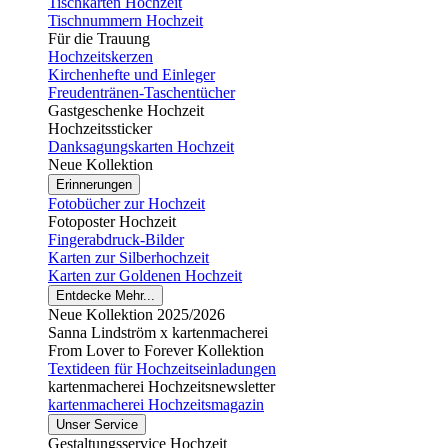
Tischkarten Hochzeit
Tischnummern Hochzeit
Für die Trauung
Hochzeitskerzen
Kirchenhefte und Einleger
Freudentränen-Taschentücher
Gastgeschenke Hochzeit
Hochzeitssticker
Danksagungskarten Hochzeit
Neue Kollektion
Erinnerungen
Fotobücher zur Hochzeit
Fotoposter Hochzeit
Fingerabdruck-Bilder
Karten zur Silberhochzeit
Karten zur Goldenen Hochzeit
Entdecke Mehr...
Neue Kollektion 2025/2026
Sanna Lindström x kartenmacherei
From Lover to Forever Kollektion
Textideen für Hochzeitseinladungen
kartenmacherei Hochzeitsnewsletter
kartenmacherei Hochzeitsmagazin
Unser Service
Gestaltungsservice Hochzeit