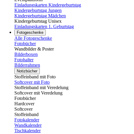
Einladungskarten Kindergeburtstag
Kindergeburtstag Jungen
Kindergeburtstag Mädchen
Kindergeburtstag Unisex
Einladungskarten 1. Geburtstag
Fotogeschenke
Alle Fotogeschenke
Fotobücher
Wandbilder & Poster
Bilderboxen
Fotohalter
Bilderrahmen
Notizbücher
Stoffeinband mit Foto
Softcover mit Foto
Stoffeinband mit Veredelung
Softcover mit Veredelung
Fotobücher
Hardcover
Softcover
Stoffeinband
Fotokalender
Wandkalender
Tischkalender