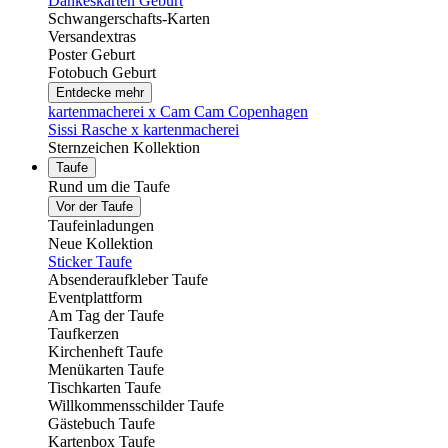
Dankeskarten Geburt
Schwangerschafts-Karten
Versandextras
Poster Geburt
Fotobuch Geburt
Entdecke mehr
kartenmacherei x Cam Cam Copenhagen
Sissi Rasche x kartenmacherei
Sternzeichen Kollektion
Taufe
Rund um die Taufe
Vor der Taufe
Taufeinladungen
Neue Kollektion
Sticker Taufe
Absenderaufkleber Taufe
Eventplattform
Am Tag der Taufe
Taufkerzen
Kirchenheft Taufe
Menükarten Taufe
Tischkarten Taufe
Willkommensschilder Taufe
Gästebuch Taufe
Kartenbox Taufe