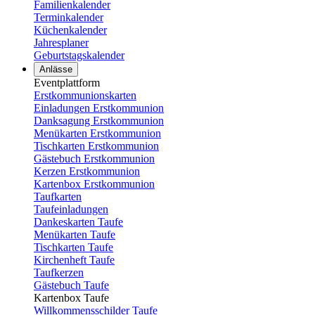
Familienkalender
Terminkalender
Küchenkalender
Jahresplaner
Geburtstagskalender
Anlässe
Eventplattform
Erstkommunionskarten
Einladungen Erstkommunion
Danksagung Erstkommunion
Menükarten Erstkommunion
Tischkarten Erstkommunion
Gästebuch Erstkommunion
Kerzen Erstkommunion
Kartenbox Erstkommunion
Taufkarten
Taufeinladungen
Dankeskarten Taufe
Menükarten Taufe
Tischkarten Taufe
Kirchenheft Taufe
Taufkerzen
Gästebuch Taufe
Kartenbox Taufe
Willkommensschilder Taufe