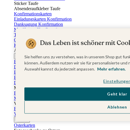
Sticker Taufe
Absenderaufkleber Taufe
Konfirmationskarten
Einladungskarten Konfirmation
Danksagung Konfirmation
Menükarten Konfirmation
Tischkarten Konfirmation
Gästebuch Konfirmation
Das Leben ist schöner mit Cook
Kerzen Konfirmation
Aufkleber zum Anlass Ihres Kindes
Firmungskarten
Sie helfen uns zu verstehen, was in unserem Shop gut funk
Einladungskarten Firmung
können. Außerdem nutzen wir sie für personalisierte und 
Dankeskarten Firmung
Auswahl kannst du jederzeit anpassen.
Mehr erfahren.
Einschulungskarten
Einladungskarten Einschulung
Einstellunge
Danksagung Einschulung
Muttertag
Fotogeschenke Muttertag
Geht klar
Muttertagskarten
Vatertag
Ablehnen
Fotogeschenke Vatertag
Vatertagskarten
Ostern
Osterkarten