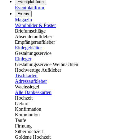
Eventplattform
Eventplattform
Extras
Magazin
Wandbilder & Poster
Briefumschläge
Absenderaufkleber
Empfängeraufkleber
Einlegeblätter
Gestaltungsservice
Einleger
Gestaltungsservice Weihnachten
Hochwertige Aufkleber
Tischkarten
Adressaufkleber
Wachssiegel
Alle Dankeskarten
Hochzeit
Geburt
Konfirmation
Kommunion
Taufe
Firmung
Silberhochzeit
Goldene Hochzeit