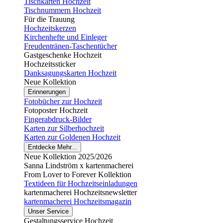
Tischkarten Hochzeit
Tischnummern Hochzeit
Für die Trauung
Hochzeitskerzen
Kirchenhefte und Einleger
Freudentränen-Taschentücher
Gastgeschenke Hochzeit
Hochzeitssticker
Danksagungskarten Hochzeit
Neue Kollektion
Erinnerungen
Fotobücher zur Hochzeit
Fotoposter Hochzeit
Fingerabdruck-Bilder
Karten zur Silberhochzeit
Karten zur Goldenen Hochzeit
Entdecke Mehr...
Neue Kollektion 2025/2026
Sanna Lindström x kartenmacherei
From Lover to Forever Kollektion
Textideen für Hochzeitseinladungen
kartenmacherei Hochzeitsnewsletter
kartenmacherei Hochzeitsmagazin
Unser Service
Gestaltungsservice Hochzeit