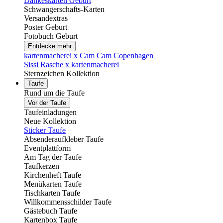
Dankeskarten Geburt
Schwangerschafts-Karten
Versandextras
Poster Geburt
Fotobuch Geburt
Entdecke mehr
kartenmacherei x Cam Cam Copenhagen
Sissi Rasche x kartenmacherei
Sternzeichen Kollektion
Taufe
Rund um die Taufe
Vor der Taufe
Taufeinladungen
Neue Kollektion
Sticker Taufe
Absenderaufkleber Taufe
Eventplattform
Am Tag der Taufe
Taufkerzen
Kirchenheft Taufe
Menükarten Taufe
Tischkarten Taufe
Willkommensschilder Taufe
Gästebuch Taufe
Kartenbox Taufe