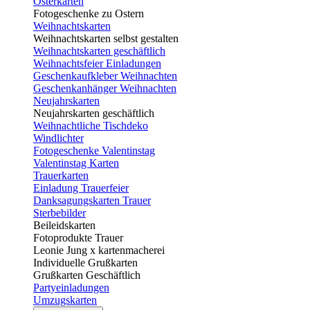
Osterkarten
Fotogeschenke zu Ostern
Weihnachtskarten
Weihnachtskarten selbst gestalten
Weihnachtskarten geschäftlich
Weihnachtsfeier Einladungen
Geschenkaufkleber Weihnachten
Geschenkanhänger Weihnachten
Neujahrskarten
Neujahrskarten geschäftlich
Weihnachtliche Tischdeko
Windlichter
Fotogeschenke Valentinstag
Valentinstag Karten
Trauerkarten
Einladung Trauerfeier
Danksagungskarten Trauer
Sterbebilder
Beileidskarten
Fotoprodukte Trauer
Leonie Jung x kartenmacherei
Individuelle Grußkarten
Grußkarten Geschäftlich
Partyeinladungen
Umzugskarten