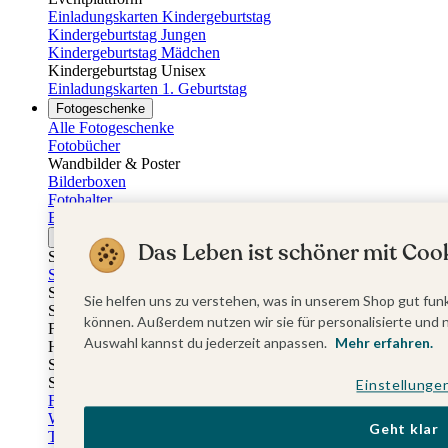
Einladungskarten Kindergeburtstag
Kindergeburtstag Jungen
Kindergeburtstag Mädchen
Kindergeburtstag Unisex
Einladungskarten 1. Geburtstag
Fotogeschenke
Alle Fotogeschenke
Fotobücher
Wandbilder & Poster
Bilderboxen
Fotohalter
Bilderrahmen
Notizbücher
Das Leben ist schöner mit Cook
Stoffeinband mit Foto
Softcover mit Foto
Stoffeinband mit Veredelung
Sie helfen uns zu verstehen, was in unserem Shop gut funk
Softcover mit Veredelung
können. Außerdem nutzen wir sie für personalisierte und 
Fotobücher
Auswahl kannst du jederzeit anpassen.
Mehr erfahren.
Hardcover
Softcover
Stoffeinband
Einstellunge
Fotokalender
Wandkalender
Geht klar
Tischkalender