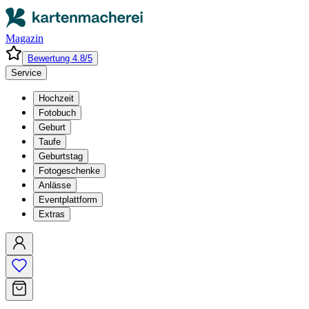
Magazin
Bewertung 4.8/5
Service
Hochzeit
Fotobuch
Geburt
Taufe
Geburtstag
Fotogeschenke
Anlässe
Eventplattform
Extras