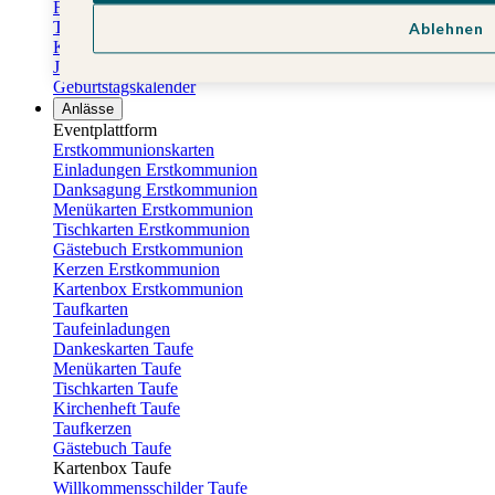
Familienkalender
Terminkalender
Ablehnen
Küchenkalender
Jahresplaner
Geburtstagskalender
Anlässe
Eventplattform
Erstkommunionskarten
Einladungen Erstkommunion
Danksagung Erstkommunion
Menükarten Erstkommunion
Tischkarten Erstkommunion
Gästebuch Erstkommunion
Kerzen Erstkommunion
Kartenbox Erstkommunion
Taufkarten
Taufeinladungen
Dankeskarten Taufe
Menükarten Taufe
Tischkarten Taufe
Kirchenheft Taufe
Taufkerzen
Gästebuch Taufe
Kartenbox Taufe
Willkommensschilder Taufe