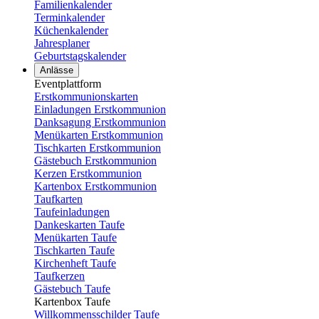
Familienkalender
Terminkalender
Küchenkalender
Jahresplaner
Geburtstagskalender
Anlässe
Eventplattform
Erstkommunionskarten
Einladungen Erstkommunion
Danksagung Erstkommunion
Menükarten Erstkommunion
Tischkarten Erstkommunion
Gästebuch Erstkommunion
Kerzen Erstkommunion
Kartenbox Erstkommunion
Taufkarten
Taufeinladungen
Dankeskarten Taufe
Menükarten Taufe
Tischkarten Taufe
Kirchenheft Taufe
Taufkerzen
Gästebuch Taufe
Kartenbox Taufe
Willkommensschilder Taufe