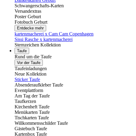
Dankeskarten Geburt
Schwangerschafts-Karten
Versandextras
Poster Geburt
Fotobuch Geburt
Entdecke mehr
kartenmacherei x Cam Cam Copenhagen
Sissi Rasche x kartenmacherei
Sternzeichen Kollektion
Taufe
Rund um die Taufe
Vor der Taufe
Taufeinladungen
Neue Kollektion
Sticker Taufe
Absenderaufkleber Taufe
Eventplattform
Am Tag der Taufe
Taufkerzen
Kirchenheft Taufe
Menükarten Taufe
Tischkarten Taufe
Willkommensschilder Taufe
Gästebuch Taufe
Kartenbox Taufe