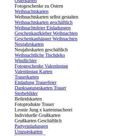
Osterkarten
Fotogeschenke zu Ostern
Weihnachtskarten
Weihnachtskarten selbst gestalten
Weihnachtskarten geschäftlich
Weihnachtsfeier Einladungen
Geschenkaufkleber Weihnachten
Geschenkanhänger Weihnachten
Neujahrskarten
Neujahrskarten geschäftlich
Weihnachtliche Tischdeko
Windlichter
Fotogeschenke Valentinstag
Valentinstag Karten
Trauerkarten
Einladung Trauerfeier
Danksagungskarten Trauer
Sterbebilder
Beileidskarten
Fotoprodukte Trauer
Leonie Jung x kartenmacherei
Individuelle Grußkarten
Grußkarten Geschäftlich
Partyeinladungen
Umzugskarten