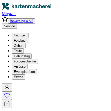
Magazin
Bewertung 4.8/5
Service
Hochzeit
Fotobuch
Geburt
Taufe
Geburtstag
Fotogeschenke
Anlässe
Eventplattform
Extras