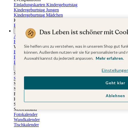
Einladungskarten Kindergeburtstag
Kindergeburtstag Jungen
Kindergeburtstag Mädchen
Kindergeburtstag Unisex
Einladungskarten 1. Geburtstag
Das Leben ist schöner mit Cook
Fotogeschenke
Alle Fotogeschenke
Fotobücher
Sie helfen uns zu verstehen, was in unserem Shop gut funk
Wandbilder & Poster
Bilderboxen
können. Außerdem nutzen wir sie für personalisierte und 
Fotohalter
Auswahl kannst du jederzeit anpassen.
Mehr erfahren.
Bilderrahmen
Notizbücher
Einstellunge
Stoffeinband mit Foto
Softcover mit Foto
Geht klar
Stoffeinband mit Veredelung
Softcover mit Veredelung
Fotobücher
Ablehnen
Hardcover
Softcover
Stoffeinband
Fotokalender
Wandkalender
Tischkalender