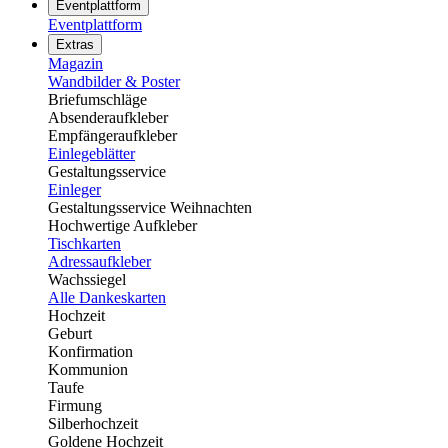
Eventplattform
Eventplattform
Extras
Magazin
Wandbilder & Poster
Briefumschläge
Absenderaufkleber
Empfängeraufkleber
Einlegeblätter
Gestaltungsservice
Einleger
Gestaltungsservice Weihnachten
Hochwertige Aufkleber
Tischkarten
Adressaufkleber
Wachssiegel
Alle Dankeskarten
Hochzeit
Geburt
Konfirmation
Kommunion
Taufe
Firmung
Silberhochzeit
Goldene Hochzeit