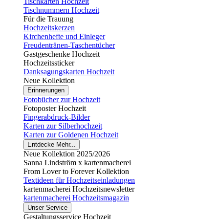
Tischkarten Hochzeit
Tischnummern Hochzeit
Für die Trauung
Hochzeitskerzen
Kirchenhefte und Einleger
Freudentränen-Taschentücher
Gastgeschenke Hochzeit
Hochzeitssticker
Danksagungskarten Hochzeit
Neue Kollektion
Erinnerungen
Fotobücher zur Hochzeit
Fotoposter Hochzeit
Fingerabdruck-Bilder
Karten zur Silberhochzeit
Karten zur Goldenen Hochzeit
Entdecke Mehr...
Neue Kollektion 2025/2026
Sanna Lindström x kartenmacherei
From Lover to Forever Kollektion
Textideen für Hochzeitseinladungen
kartenmacherei Hochzeitsnewsletter
kartenmacherei Hochzeitsmagazin
Unser Service
Gestaltungsservice Hochzeit