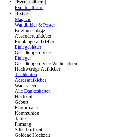
Eventplattform
Eventplattform
Extras
Magazin
Wandbilder & Poster
Briefumschläge
Absenderaufkleber
Empfängeraufkleber
Einlegeblätter
Gestaltungsservice
Einleger
Gestaltungsservice Weihnachten
Hochwertige Aufkleber
Tischkarten
Adressaufkleber
Wachssiegel
Alle Dankeskarten
Hochzeit
Geburt
Konfirmation
Kommunion
Taufe
Firmung
Silberhochzeit
Goldene Hochzeit