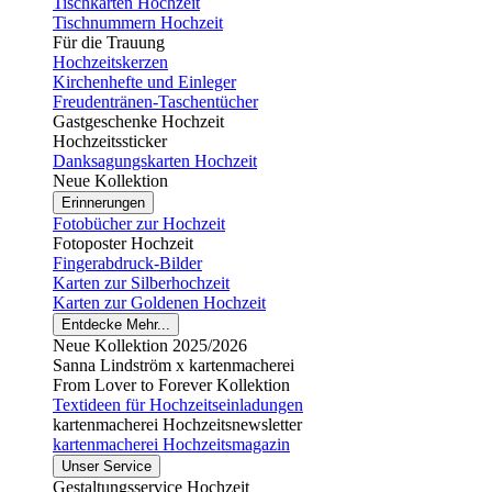
Tischkarten Hochzeit
Tischnummern Hochzeit
Für die Trauung
Hochzeitskerzen
Kirchenhefte und Einleger
Freudentränen-Taschentücher
Gastgeschenke Hochzeit
Hochzeitssticker
Danksagungskarten Hochzeit
Neue Kollektion
Erinnerungen
Fotobücher zur Hochzeit
Fotoposter Hochzeit
Fingerabdruck-Bilder
Karten zur Silberhochzeit
Karten zur Goldenen Hochzeit
Entdecke Mehr...
Neue Kollektion 2025/2026
Sanna Lindström x kartenmacherei
From Lover to Forever Kollektion
Textideen für Hochzeitseinladungen
kartenmacherei Hochzeitsnewsletter
kartenmacherei Hochzeitsmagazin
Unser Service
Gestaltungsservice Hochzeit