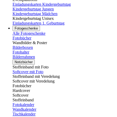
Einladungskarten Kindergeburtstag
Kindergeburtstag Jungen
Kindergeburtstag Mädchen
Kindergeburtstag Unisex
Einladungskarten 1. Geburtstag
Fotogeschenke
Alle Fotogeschenke
Fotobücher
Wandbilder & Poster
Bilderboxen
Fotohalter
Bilderrahmen
Notizbücher
Stoffeinband mit Foto
Softcover mit Foto
Stoffeinband mit Veredelung
Softcover mit Veredelung
Fotobücher
Hardcover
Softcover
Stoffeinband
Fotokalender
Wandkalender
Tischkalender