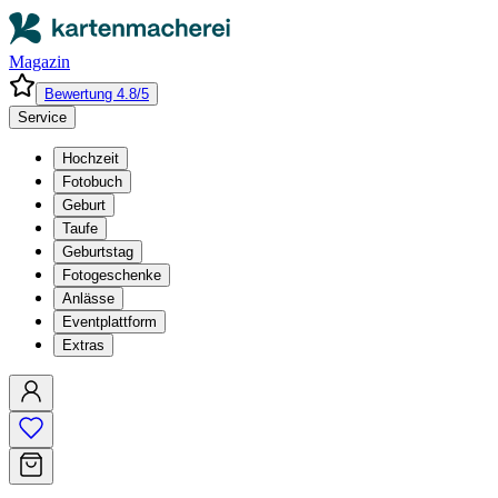
Magazin
Bewertung 4.8/5
Service
Hochzeit
Fotobuch
Geburt
Taufe
Geburtstag
Fotogeschenke
Anlässe
Eventplattform
Extras