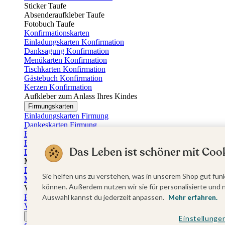
Sticker Taufe
Absenderaufkleber Taufe
Fotobuch Taufe
Konfirmationskarten
Einladungskarten Konfirmation
Danksagung Konfirmation
Menükarten Konfirmation
Tischkarten Konfirmation
Gästebuch Konfirmation
Kerzen Konfirmation
Aufkleber zum Anlass Ihres Kindes
Firmungskarten
Einladungskarten Firmung
Dankeskarten Firmung
Einschulungskarten
Einladungskarten Einschulung
Das Leben ist schöner mit Cook
Danksagung Einschulung
Muttertag
Fotogeschenke Muttertag
Sie helfen uns zu verstehen, was in unserem Shop gut funk
Muttertagskarten
können. Außerdem nutzen wir sie für personalisierte und 
Vatertag
Fotogeschenke Vatertag
Auswahl kannst du jederzeit anpassen.
Mehr erfahren.
Vatertagskarten
Ostern
Einstellunge