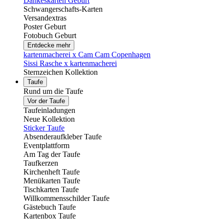
Dankeskarten Geburt
Schwangerschafts-Karten
Versandextras
Poster Geburt
Fotobuch Geburt
Entdecke mehr
kartenmacherei x Cam Cam Copenhagen
Sissi Rasche x kartenmacherei
Sternzeichen Kollektion
Taufe
Rund um die Taufe
Vor der Taufe
Taufeinladungen
Neue Kollektion
Sticker Taufe
Absenderaufkleber Taufe
Eventplattform
Am Tag der Taufe
Taufkerzen
Kirchenheft Taufe
Menükarten Taufe
Tischkarten Taufe
Willkommensschilder Taufe
Gästebuch Taufe
Kartenbox Taufe