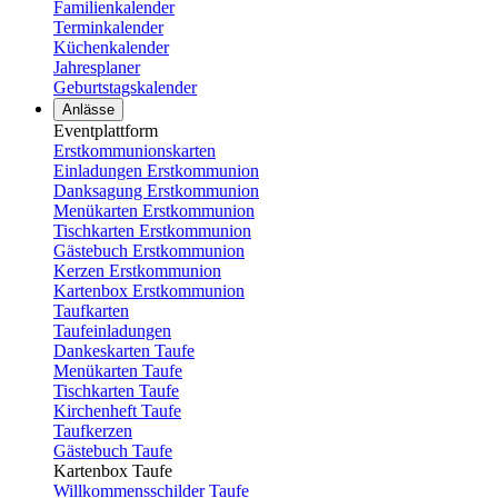
Familienkalender
Terminkalender
Küchenkalender
Jahresplaner
Geburtstagskalender
Anlässe
Eventplattform
Erstkommunionskarten
Einladungen Erstkommunion
Danksagung Erstkommunion
Menükarten Erstkommunion
Tischkarten Erstkommunion
Gästebuch Erstkommunion
Kerzen Erstkommunion
Kartenbox Erstkommunion
Taufkarten
Taufeinladungen
Dankeskarten Taufe
Menükarten Taufe
Tischkarten Taufe
Kirchenheft Taufe
Taufkerzen
Gästebuch Taufe
Kartenbox Taufe
Willkommensschilder Taufe