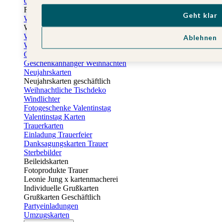
Osterkarten
Fotogeschenke zu Ostern
Geht klar
Weihnachtskarten
Weihnachtskarten selbst gestalten
Weihnachtskarten geschäftlich
Ablehnen
Weihnachtsfeier Einladungen
Geschenkaufkleber Weihnachten
Geschenkanhänger Weihnachten
Neujahrskarten
Neujahrskarten geschäftlich
Weihnachtliche Tischdeko
Windlichter
Fotogeschenke Valentinstag
Valentinstag Karten
Trauerkarten
Einladung Trauerfeier
Danksagungskarten Trauer
Sterbebilder
Beileidskarten
Fotoprodukte Trauer
Leonie Jung x kartenmacherei
Individuelle Grußkarten
Grußkarten Geschäftlich
Partyeinladungen
Umzugskarten