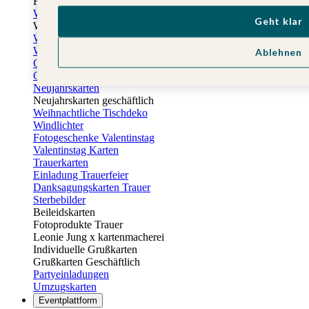
Fotogeschenke zu Ostern
Weihnachtskarten
Geht klar
Weihnachtskarten selbst gestalten
Weihnachtskarten geschäftlich
Weihnachtsfeier Einladungen
Ablehnen
Geschenkaufkleber Weihnachten
Geschenkanhänger Weihnachten
Neujahrskarten
Neujahrskarten geschäftlich
Weihnachtliche Tischdeko
Windlichter
Fotogeschenke Valentinstag
Valentinstag Karten
Trauerkarten
Einladung Trauerfeier
Danksagungskarten Trauer
Sterbebilder
Beileidskarten
Fotoprodukte Trauer
Leonie Jung x kartenmacherei
Individuelle Grußkarten
Grußkarten Geschäftlich
Partyeinladungen
Umzugskarten
Eventplattform