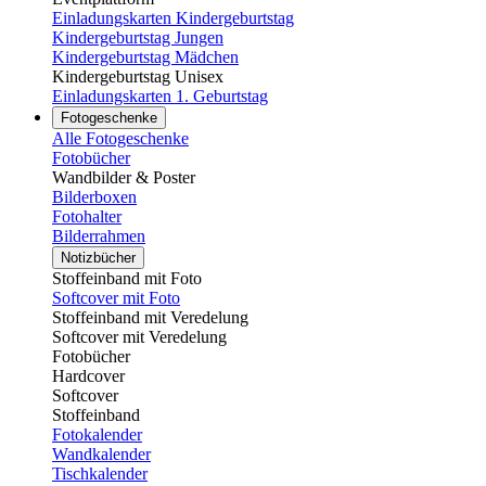
Einladungskarten Kindergeburtstag
Kindergeburtstag Jungen
Kindergeburtstag Mädchen
Kindergeburtstag Unisex
Einladungskarten 1. Geburtstag
Fotogeschenke
Alle Fotogeschenke
Fotobücher
Wandbilder & Poster
Bilderboxen
Fotohalter
Bilderrahmen
Notizbücher
Stoffeinband mit Foto
Softcover mit Foto
Stoffeinband mit Veredelung
Softcover mit Veredelung
Fotobücher
Hardcover
Softcover
Stoffeinband
Fotokalender
Wandkalender
Tischkalender