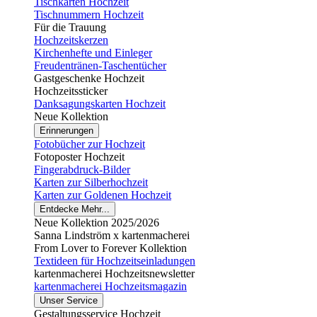
Tischkarten Hochzeit
Tischnummern Hochzeit
Für die Trauung
Hochzeitskerzen
Kirchenhefte und Einleger
Freudentränen-Taschentücher
Gastgeschenke Hochzeit
Hochzeitssticker
Danksagungskarten Hochzeit
Neue Kollektion
Erinnerungen
Fotobücher zur Hochzeit
Fotoposter Hochzeit
Fingerabdruck-Bilder
Karten zur Silberhochzeit
Karten zur Goldenen Hochzeit
Entdecke Mehr...
Neue Kollektion 2025/2026
Sanna Lindström x kartenmacherei
From Lover to Forever Kollektion
Textideen für Hochzeitseinladungen
kartenmacherei Hochzeitsnewsletter
kartenmacherei Hochzeitsmagazin
Unser Service
Gestaltungsservice Hochzeit