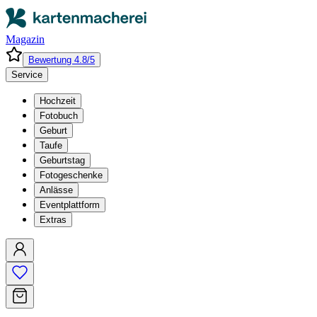
Magazin
Bewertung 4.8/5
Service
Hochzeit
Fotobuch
Geburt
Taufe
Geburtstag
Fotogeschenke
Anlässe
Eventplattform
Extras