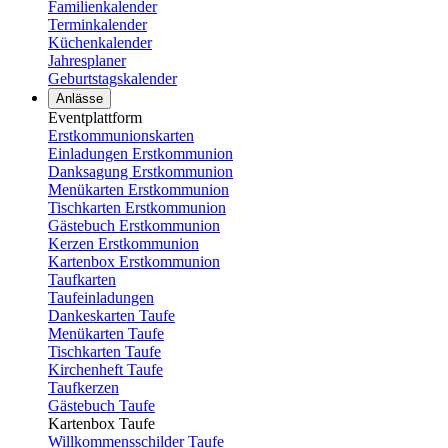
Familienkalender
Terminkalender
Küchenkalender
Jahresplaner
Geburtstagskalender
Anlässe
Eventplattform
Erstkommunionskarten
Einladungen Erstkommunion
Danksagung Erstkommunion
Menükarten Erstkommunion
Tischkarten Erstkommunion
Gästebuch Erstkommunion
Kerzen Erstkommunion
Kartenbox Erstkommunion
Taufkarten
Taufeinladungen
Dankeskarten Taufe
Menükarten Taufe
Tischkarten Taufe
Kirchenheft Taufe
Taufkerzen
Gästebuch Taufe
Kartenbox Taufe
Willkommensschilder Taufe