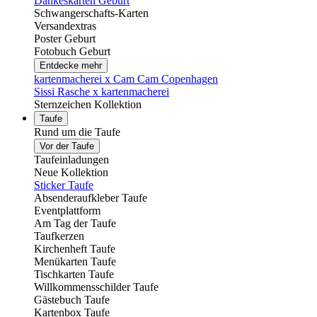
Dankeskarten Geburt
Schwangerschafts-Karten
Versandextras
Poster Geburt
Fotobuch Geburt
Entdecke mehr
kartenmacherei x Cam Cam Copenhagen
Sissi Rasche x kartenmacherei
Sternzeichen Kollektion
Taufe
Rund um die Taufe
Vor der Taufe
Taufeinladungen
Neue Kollektion
Sticker Taufe
Absenderaufkleber Taufe
Eventplattform
Am Tag der Taufe
Taufkerzen
Kirchenheft Taufe
Menükarten Taufe
Tischkarten Taufe
Willkommensschilder Taufe
Gästebuch Taufe
Kartenbox Taufe