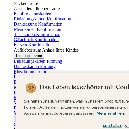
Sticker Taufe
Absenderaufkleber Taufe
Konfirmationskarten
Einladungskarten Konfirmation
Danksagung Konfirmation
Menükarten Konfirmation
Tischkarten Konfirmation
Gästebuch Konfirmation
Kerzen Konfirmation
Aufkleber zum Anlass Ihres Kindes
Firmungskarten
Einladungskarten Firmung
Dankeskarten Firmung
Einschulungskarten
Einladungskarten Einschulung
Danksagung Einschulung
Das Leben ist schöner mit Cook
Muttertag
Fotogeschenke Muttertag
Muttertagskarten
Sie helfen uns zu verstehen, was in unserem Shop gut funk
Vatertag
können. Außerdem nutzen wir sie für personalisierte und 
Fotogeschenke Vatertag
Vatertagskarten
Auswahl kannst du jederzeit anpassen.
Mehr erfahren.
Ostern
Osterkarten
Einstellunge