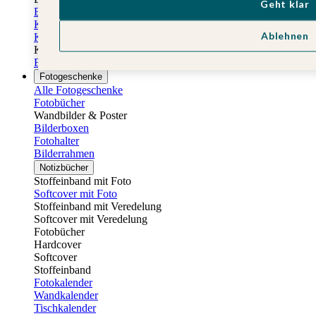
Geht klar
Einladungskarten Kindergeburtstag
Kindergeburtstag Jungen
Ablehnen
Kindergeburtstag Mädchen
Kindergeburtstag Unisex
Einladungskarten 1. Geburtstag
Fotogeschenke
Alle Fotogeschenke
Fotobücher
Wandbilder & Poster
Bilderboxen
Fotohalter
Bilderrahmen
Notizbücher
Stoffeinband mit Foto
Softcover mit Foto
Stoffeinband mit Veredelung
Softcover mit Veredelung
Fotobücher
Hardcover
Softcover
Stoffeinband
Fotokalender
Wandkalender
Tischkalender