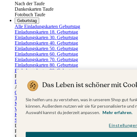
Nach der Taufe
Dankeskarten Taufe
Fotobuch Taufe
Geburtstag
Alle Einladungskarten Geburtstag
Einladungskarten 18. Geburtstag
Einladungskarten 30. Geburtstag
Einladungskarten 40. Geburtstag
Einladungskarten 50. Geburtstag
Einladungskarten 60. Geburtstag
Einladungskarten 70. Geburtstag
Einladungskarten 80. Geburtstag
Einladungskarten 90. Geburtstag
Für jedes Alter
Doppelgeburtstag Einladungen
Das Leben ist schöner mit Cook
Alle Geburtstagsextras
Gästebücher Geburtstag
Tischkarten Geburtstag
Sie helfen uns zu verstehen, was in unserem Shop gut funk
Menükarten Geburtstag
können. Außerdem nutzen wir sie für personalisierte und 
Weinetiketten Geburtstag
Auswahl kannst du jederzeit anpassen.
Mehr erfahren.
Kartenbox Geburtstag
Save the Date Karten
Einstellunge
Dankeskarten Geburtstag
Fotobuch Geburtstag
Eventplattform