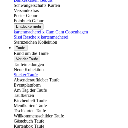
Dankeskarten Geburt
Schwangerschafts-Karten
Versandextras
Poster Geburt
Fotobuch Geburt
Entdecke mehr
kartenmacherei x Cam Cam Copenhagen
Sissi Rasche x kartenmacherei
Sternzeichen Kollektion
Taufe
Rund um die Taufe
Vor der Taufe
Taufeinladungen
Neue Kollektion
Sticker Taufe
Absenderaufkleber Taufe
Eventplattform
Am Tag der Taufe
Taufkerzen
Kirchenheft Taufe
Menükarten Taufe
Tischkarten Taufe
Willkommensschilder Taufe
Gästebuch Taufe
Kartenbox Taufe