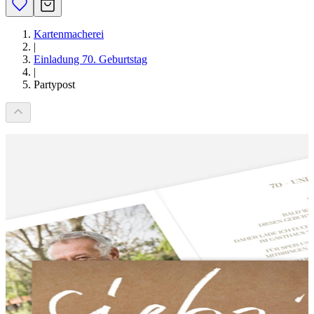
Kartenmacherei
|
Einladung 70. Geburtstag
|
Partypost