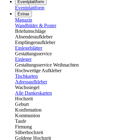
Eventplattform
Eventplattform
Extras
Magazin
Wandbilder & Poster
Briefumschläge
Absenderaufkleber
Empfängeraufkleber
Einlegeblätter
Gestaltungsservice
Einleger
Gestaltungsservice Weihnachten
Hochwertige Aufkleber
Tischkarten
Adressaufkleber
Wachssiegel
Alle Dankeskarten
Hochzeit
Geburt
Konfirmation
Kommunion
Taufe
Firmung
Silberhochzeit
Goldene Hochzeit