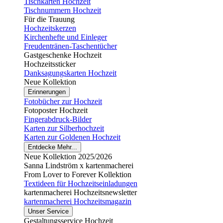
Tischkarten Hochzeit
Tischnummern Hochzeit
Für die Trauung
Hochzeitskerzen
Kirchenhefte und Einleger
Freudentränen-Taschentücher
Gastgeschenke Hochzeit
Hochzeitssticker
Danksagungskarten Hochzeit
Neue Kollektion
Erinnerungen
Fotobücher zur Hochzeit
Fotoposter Hochzeit
Fingerabdruck-Bilder
Karten zur Silberhochzeit
Karten zur Goldenen Hochzeit
Entdecke Mehr...
Neue Kollektion 2025/2026
Sanna Lindström x kartenmacherei
From Lover to Forever Kollektion
Textideen für Hochzeitseinladungen
kartenmacherei Hochzeitsnewsletter
kartenmacherei Hochzeitsmagazin
Unser Service
Gestaltungsservice Hochzeit