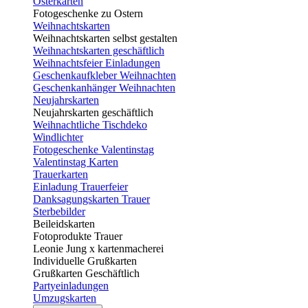
Osterkarten
Fotogeschenke zu Ostern
Weihnachtskarten
Weihnachtskarten selbst gestalten
Weihnachtskarten geschäftlich
Weihnachtsfeier Einladungen
Geschenkaufkleber Weihnachten
Geschenkanhänger Weihnachten
Neujahrskarten
Neujahrskarten geschäftlich
Weihnachtliche Tischdeko
Windlichter
Fotogeschenke Valentinstag
Valentinstag Karten
Trauerkarten
Einladung Trauerfeier
Danksagungskarten Trauer
Sterbebilder
Beileidskarten
Fotoprodukte Trauer
Leonie Jung x kartenmacherei
Individuelle Grußkarten
Grußkarten Geschäftlich
Partyeinladungen
Umzugskarten