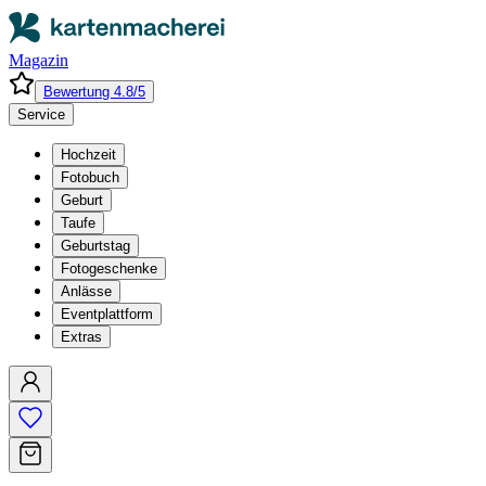
Magazin
Bewertung 4.8/5
Service
Hochzeit
Fotobuch
Geburt
Taufe
Geburtstag
Fotogeschenke
Anlässe
Eventplattform
Extras