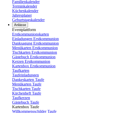
Familienkalender
Terminkalender
Küchenkalender
Jahresplaner
Geburtstagskalender
Anlässe
Eventplattform
Erstkommunionskarten
Einladungen Erstkommunion
Danksagung Erstkommunion
Menükarten Erstkommunion
Tischkarten Erstkommunion
Gästebuch Erstkommunion
Kerzen Erstkommunion
Kartenbox Erstkommunion
Taufkarten
Taufeinladungen
Dankeskarten Taufe
Menükarten Taufe
Tischkarten Taufe
Kirchenheft Taufe
Taufkerzen
Gästebuch Taufe
Kartenbox Taufe
Willkommensschilder Taufe